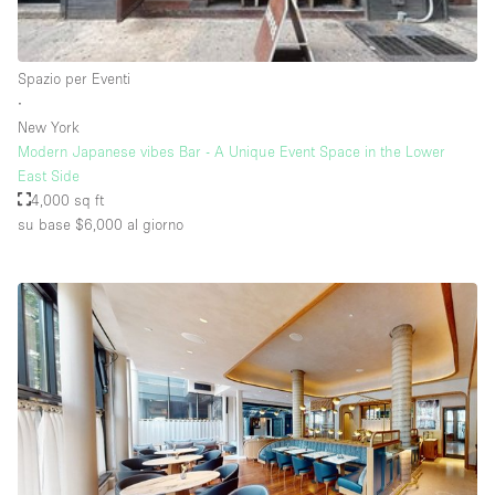
Raw
Riscaldamento
Spazio per Eventi
∙
Sistema di sicurezza
New York
Smoking Area
Modern Japanese vibes Bar - A Unique Event Space in the Lower
East Side
Soundproof
4,000 sq ft
su base $6,000
al giorno
Spazio living
Stile Haussmann
Terrace
Tetto / Terrazza
Vetrina
Vista incredibile
Water Access
Whitebox / Minimal