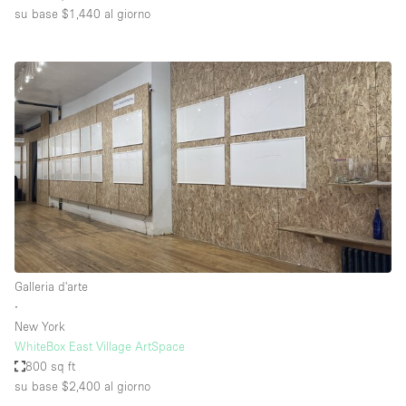
su base $1,440
al giorno
Galleria d'arte
∙
New York
WhiteBox East Village ArtSpace
800 sq ft
su base $2,400
al giorno