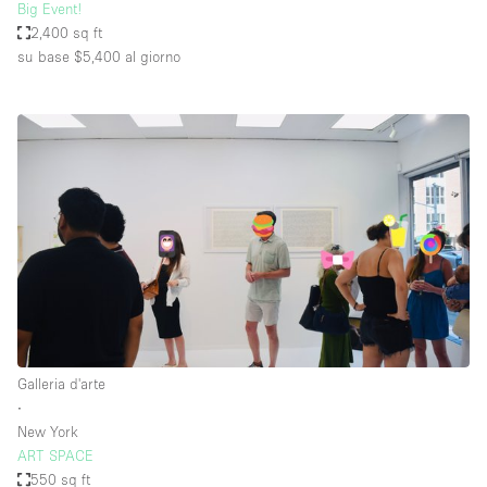
Big Event!
2,400 sq ft
su base $5,400
al giorno
Galleria d'arte
∙
New York
ART SPACE
550 sq ft