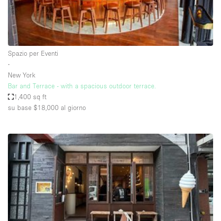
Elettricità
Esposizione di Automobili
Giardino
Spazio per Eventi
∙
Illuminazione
New York
Impianto audiovisivo
Bar and Terrace - with a spacious outdoor terrace.
1,400 sq ft
Industriale
su base $18,000
al giorno
Internet
Licenza per Liquori
Livello strada
Luce Diurna
Magazzino
Parcheggio privato
Piano terra