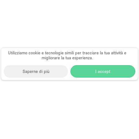
Utilizziamo cookie e tecnologie simili per tracciare la tua attività e
migliorare la tua esperienza.
Saperne di più
I accept
Storefront
>
Affitta uno spazio per riunioni
>
Sale
Meeting e Riunioni Aziendali a New York
>
Sale
Meeting e Riunioni Aziendali a Lower East Side, New
York
>
Sale Meeting e Riunioni Aziendali a Rivington
Street, New York
Sale Meeting in Affitto a Rivington