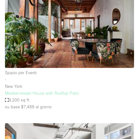
Servizio
Acquista
Conferenza
Meeting
Ufficio
fotografico
Condividi
Tipo di spazio
Acquista Condividi
Spazio per Eventi
∙
Altro
New York
Appartamento/loft
Mediterranean House with Rooftop Patio
9,200 sq ft
Atelier / Laboratorio
su base $7,488
al giorno
Boutique/negozio
Camion
Container