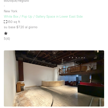
Boutique/negozio
∙
New York
White Box / Pop Up / Gallery Space in Lower East Side
350 sq ft
su base $720
al giorno
5
(
4
)