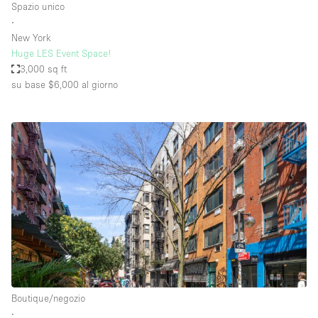
Spazio unico
∙
New York
Huge LES Event Space!
3,000 sq ft
su base $6,000
al giorno
Boutique/negozio
∙