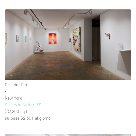
Galleria d'arte
∙
New York
Gallery in Nolita/LES
2,200 sq ft
su base $2,501
al giorno