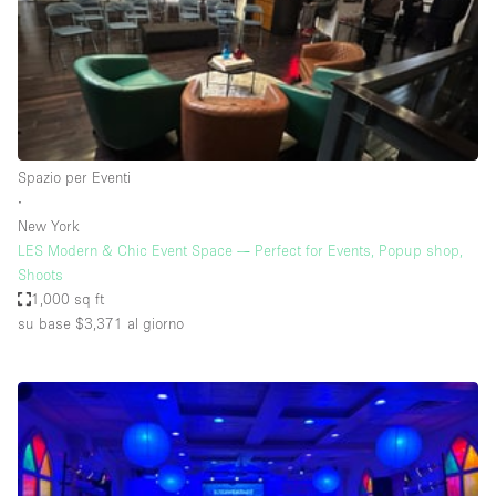
Spazio pubblicitario
Spazio unico
Stand / Bancarella
Stand / Chiosco / Stand
Studio fotografico / riprese
Spazio per Eventi
∙
Terrazzo
New York
Uffici
LES Modern & Chic Event Space — Perfect for Events, Popup shop,
Shoots
Villa / Casa
1,000 sq ft
su base $3,371
al giorno
Dotazioni dello spazio
Accesso per disabili
Ampia Porta d'Ingresso
Animals Friendly