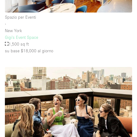
Spazio per Eventi
Piano/Accesso
∙
New York
Seminterrato
Gigi's Event Space
1,500 sq ft
Piano terra su corte
su base $18,000
al giorno
Piano terra su strada
Centro commerciale
Terrazza
Di sopra
Altro