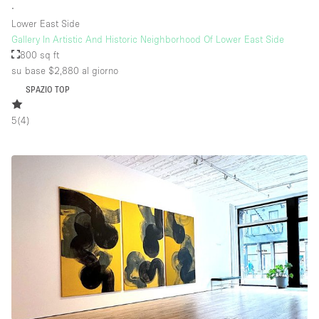
∙
Lower East Side
Gallery In Artistic And Historic Neighborhood Of Lower East Side
800 sq ft
su base $2,880
al giorno
SPAZIO TOP
5
(
4
)