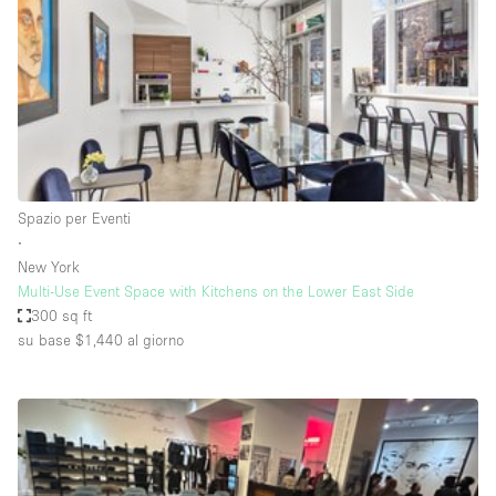
Fiera/festival
Galleria d'arte
Hall
Imbarcazione
Magazzino
Negozio in centro commerciale
Spazio per Eventi
∙
Ristorante/bar/caffè
New York
Sala conferenze
Multi-Use Event Space with Kitchens on the Lower East Side
300 sq ft
Sala riunioni
su base $1,440
al giorno
Salone
Spazio creativo
Spazio hall
Spazio per Eventi