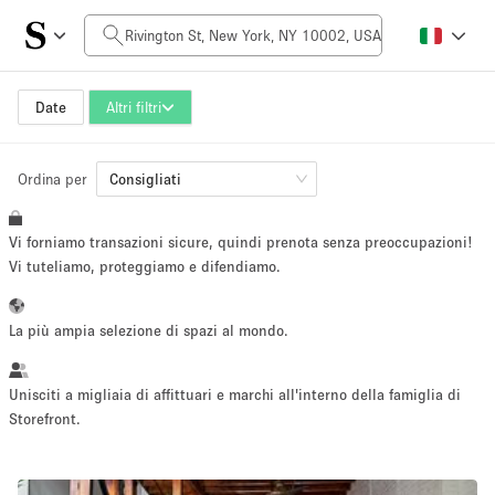
Prezzo al giorno
$0
$5,000+
Date
Altri filtri
Ordina per
Dimensioni dello spazio
Consigliati
Vi forniamo transazioni sicure, quindi prenota senza preoccupazioni!
100 sq ft
5000+ sq ft
Vi tuteliamo, proteggiamo e difendiamo.
~ 13 persone
~ 650 persone
La più ampia selezione di spazi al mondo.
Tipo di progetto
Unisciti a migliaia di affittuari e marchi all'interno della famiglia di
Storefront.
Evento
Vendita
Showroom
Evento
Cibo
artistico