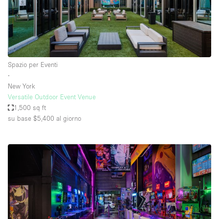
Spazio per Eventi
∙
New York
Versatile Outdoor Event Venue
1,500 sq ft
su base $5,400
al giorno