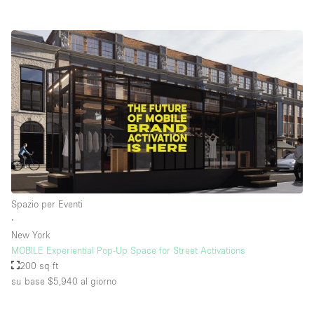
Spazio per Eventi
∙
New York
MOBILE Experiential Pop-Up Space for Street Activations
200 sq ft
su base $5,940
al giorno