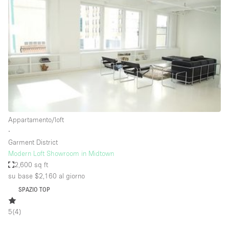
Servizio
Acquista
Conferenza
Meeting
Ufficio
fotografico
Condividi
Tipo di spazio
Acquista Condividi
Appartamento/loft
∙
Altro
Garment District
Appartamento/loft
Modern Loft Showroom in Midtown
2,600 sq ft
Atelier / Laboratorio
su base $2,160
al giorno
Boutique/negozio
SPAZIO TOP
Camion
5
(
4
)
Container