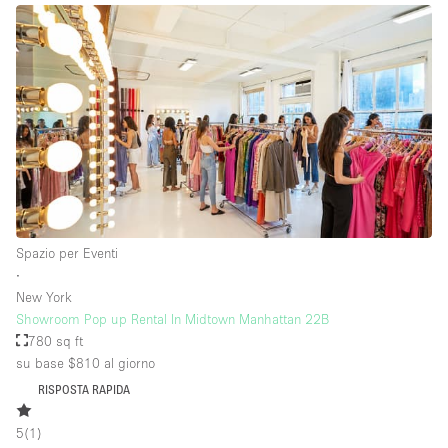
Spazio per Eventi
∙
New York
Showroom Pop up Rental In Midtown Manhattan 22B
780 sq ft
su base $810
al giorno
RISPOSTA RAPIDA
5
(
1
)