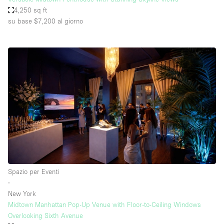
4,250 sq ft
su base $7,200
al giorno
Spazio per Eventi
∙
New York
Midtown Manhattan Pop-Up Venue with Floor-to-Ceiling Windows
Overlooking Sixth Avenue