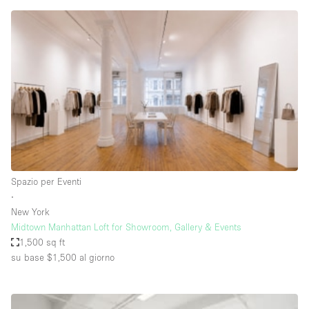
Fiera/festival
Galleria d'arte
Hall
Imbarcazione
Magazzino
Negozio in centro commerciale
Ristorante/bar/caffè
Sala conferenze
Spazio per Eventi
∙
Sala riunioni
New York
Salone
Midtown Manhattan Loft for Showroom, Gallery & Events
1,500 sq ft
Spazio creativo
su base $1,500
al giorno
Spazio hall
Spazio per Eventi