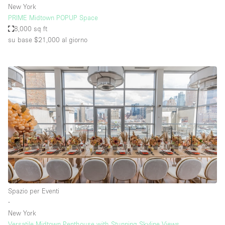
New York
PRIME Midtown POPUP Space
8,000 sq ft
su base $21,000
al giorno
Spazio per Eventi
∙
New York
Versatile Midtown Penthouse with Stunning Skyline Views