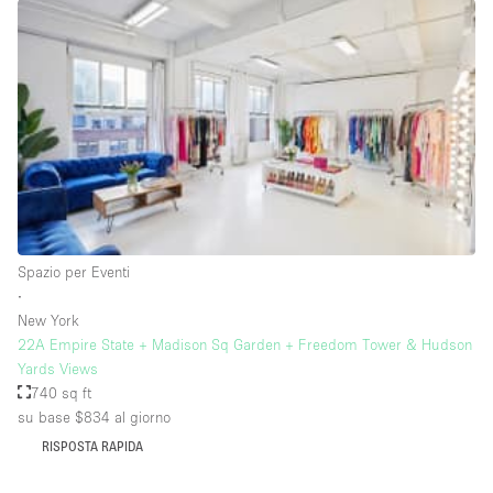
Raw
Riscaldamento
Sistema di sicurezza
Smoking Area
Soundproof
Spazio living
Stile Haussmann
Spazio per Eventi
∙
Terrace
New York
Tetto / Terrazza
22A Empire State + Madison Sq Garden + Freedom Tower & Hudson
Yards Views
Vetrina
740 sq ft
Vista incredibile
su base $834
al giorno
RISPOSTA RAPIDA
Water Access
Whitebox / Minimal