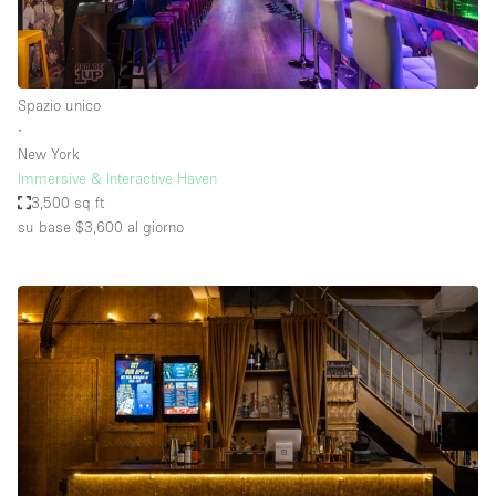
Spazio unico
∙
New York
Immersive & Interactive Haven
3,500 sq ft
su base $3,600
al giorno