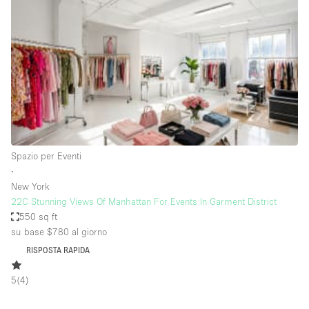
Spazio pubblicitario
Spazio unico
Stand / Bancarella
Stand / Chiosco / Stand
Studio fotografico / riprese
Terrazzo
Uffici
Spazio per Eventi
∙
Villa / Casa
New York
22C Stunning Views Of Manhattan For Events In Garment District
550 sq ft
Dotazioni dello spazio
su base $780
al giorno
RISPOSTA RAPIDA
Accesso per disabili
5
(
4
)
Ampia Porta d'Ingresso
Animals Friendly