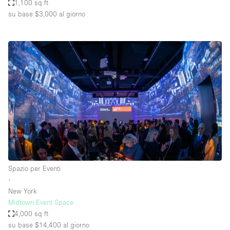
1,100 sq ft
su base $3,000
al giorno
Spazio per Eventi
∙
New York
Midtown Event Space
4,000 sq ft
su base $14,400
al giorno