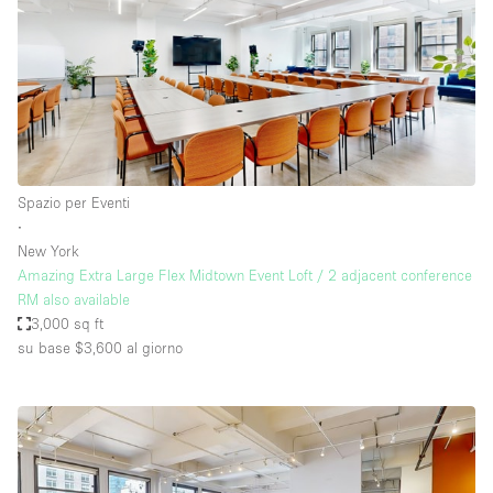
Spazio per Eventi
∙
New York
Amazing Extra Large Flex Midtown Event Loft / 2 adjacent conference
RM also available
3,000 sq ft
su base $3,600
al giorno