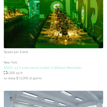
Spazio per Eventi
∙
New York
4000+ sq ft event venue located in Midtown Manhattan
4,200 sq ft
su base $12,000
al giorno