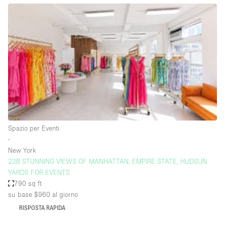
Aria condizionata
Arredamento
Ascensore
Attaccapanni
Attrezzature da ufficio
Bagni
Bagno
Spazio per Eventi
Banconi
∙
New York
Bar
23B STUNNING VIEWS OF MANHATTAN, EMPIRE STATE, HUDSUN
Camere Multiple
YARDS FOR EVENTS
790 sq ft
Camerini di prova
su base $960
al giorno
Concierge
RISPOSTA RAPIDA
Cucina