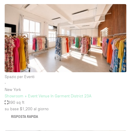
Elettricità
Esposizione di Automobili
Giardino
Illuminazione
Impianto audiovisivo
Industriale
Internet
Spazio per Eventi
Licenza per Liquori
∙
New York
Livello strada
Showroom + Event Venue In Garment District 23A
Luce Diurna
890 sq ft
su base $1,200
al giorno
Magazzino
RISPOSTA RAPIDA
Parcheggio privato
Piano terra