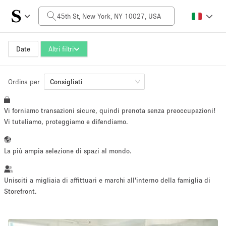
Prezzo al giorno
$0
$5,000+
Date
Altri filtri
Ordina per
Dimensioni dello spazio
Consigliati
Vi forniamo transazioni sicure, quindi prenota senza preoccupazioni!
100 sq ft
5000+ sq ft
Vi tuteliamo, proteggiamo e difendiamo.
~ 13 persone
~ 650 persone
La più ampia selezione di spazi al mondo.
Tipo di progetto
Unisciti a migliaia di affittuari e marchi all'interno della famiglia di
Storefront.
Evento
Vendita
Showroom
Evento
Cibo
artistico