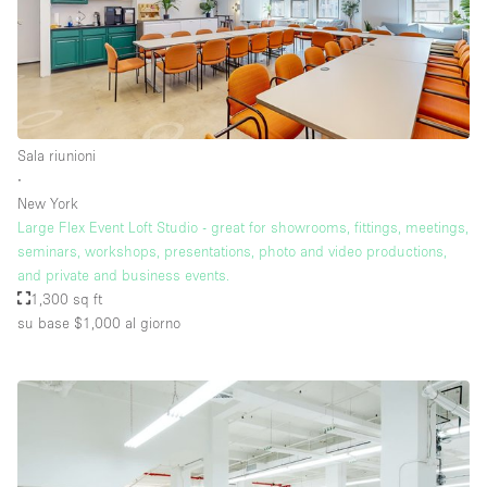
Sala riunioni
∙
New York
Large Flex Event Loft Studio - great for showrooms, fittings, meetings,
seminars, workshops, presentations, photo and video productions,
and private and business events.
1,300 sq ft
su base $1,000
al giorno