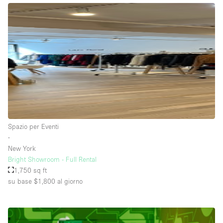
Spazio per Eventi
∙
New York
Bright Showroom - Full Rental
1,750 sq ft
su base $1,800
al giorno