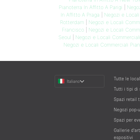
Pianoterra In Affitto A Parigi
|
Negoz
In Affitto A Praga
|
Negozi e Locali
Rotterdam
|
Negozi e Locali Commer
Francisco
|
Negozi e Locali Commer
Seoul
|
Negozi e Locali Commerciali
Negozi e Locali Commerciali Piano
Choose
Tutte le local
Italiano
a
Tutti i tipi di
Language
Spazi retail
Negozi pop-
Spazi per ev
Gallerie d’ar
espositivi