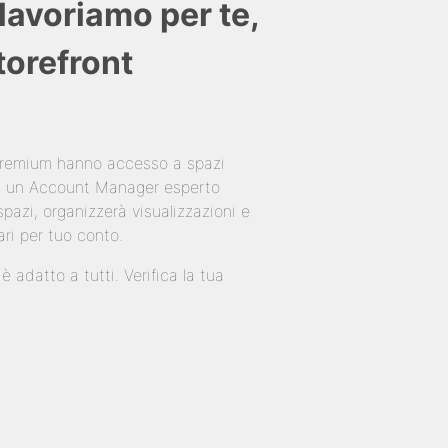
lavoriamo per te,
Storefront
 Premium hanno accesso a spazi
 di un Account Manager esperto
pazi, organizzerà visualizzazioni e
ari per tuo conto.
 adatto a tutti. Verifica la tua