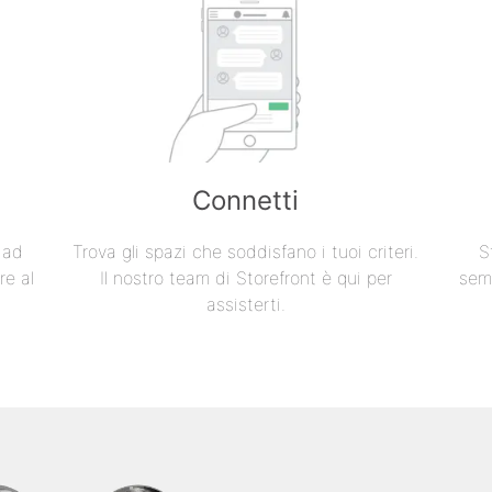
Connetti
e ad
Trova gli spazi che soddisfano i tuoi criteri.
S
re al
Il nostro team di Storefront è qui per
semp
assisterti.