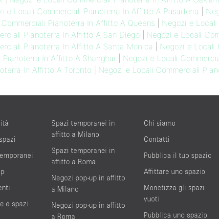
i e Locali Commerciali Pianoterra In Affitto A Pasadena
|
Neg
 Commerciali Pianoterra In Affitto A Queens
|
Negozi e Locali 
ciali Pianoterra In Affitto A San Diego
|
Negozi e Locali Comm
ciali Pianoterra In Affitto A Santa Monica
|
Negozi e Locali 
 Pianoterra In Affitto A Shanghai
|
Negozi e Locali Commercial
terra In Affitto A Toronto
|
Negozi e Locali Commerciali Piano
ità
Spazi temporanei in
Chi siamo
affitto a Milano
 spazi
Contatti
Spazi temporanei in
 temporanei
Pubblica il tuo spazio
affitto a Roma
up
Affittare uno spazio
Negozi pop-up in affitto
enti
Monetizza gli spazi
a Milano
vuoti
te e spazi
Negozi pop-up in affitto
Pubblica uno spazio
a Roma