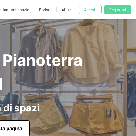
lica uno spazio
Rivista
Aiuto
Accedi
Registrati
 Pianoterra
d
 di spazi
sta pagina