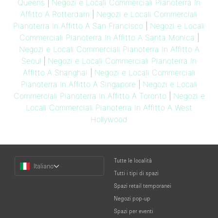
Queens
|
Negozi e Locali Commerciali Pianoterra In
Affitto A Rotterdam
|
Negozi e Locali Commerciali
Pianoterra In Affitto A San Francisco
|
Negozi e Locali
Commerciali Pianoterra In Affitto A Santa Monica
|
Negozi e Locali Commerciali Pianoterra In Affitto A
Seoul
|
Negozi e Locali Commerciali Pianoterra In
Affitto A Shanghai
|
Negozi e Locali Commerciali
Pianoterra In Affitto A Singapore
|
Negozi e Locali
Commerciali Pianoterra In Affitto A Toronto
|
Negozi e
Locali Commerciali Pianoterra In Affitto A West
Hollywood
Choose
Tutte le località
Italiano
a
Tutti i tipi di spazi
Language
Spazi retail temporanei
Negozi pop-up
Spazi per eventi