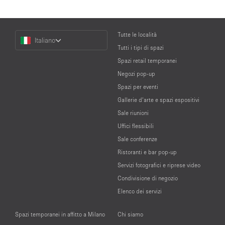
Choose
Tutte le località
Italiano
a
Tutti i tipi di spazi
Language
Spazi retail temporanei
Negozi pop-up
Spazi per eventi
Gallerie d’arte e spazi espositivi
Sale riunioni
Uffici flessibili
Sale conferenze
Ristoranti e bar pop-up
Servizi fotografici e riprese video
Condivisione di negozio
Elenco dei servizi
Spazi temporanei in affitto a Milano
Chi siamo