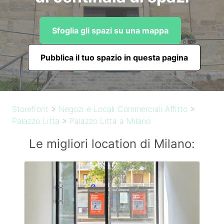
Sfoglia gli spazi su una mappa
Pubblica il tuo spazio in questa pagina
Storefront
>
Negozi e Locali Commerciali Affitto
>
Palazzo Litta
>
Palazzo Litta a Milano
Le migliori location di Milano: