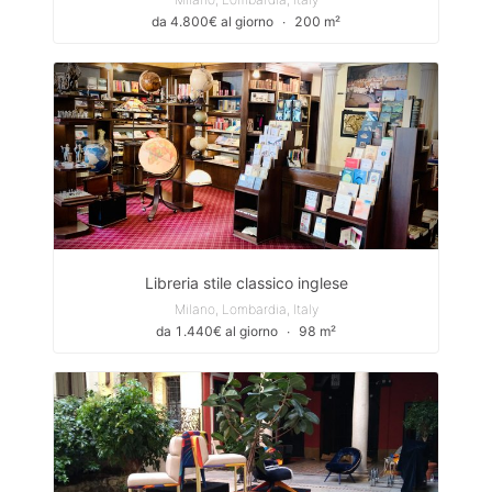
da 4.800€ al giorno
∙
200 m²
Libreria stile classico inglese
Milano, Lombardia, Italy
da 1.440€ al giorno
∙
98 m²