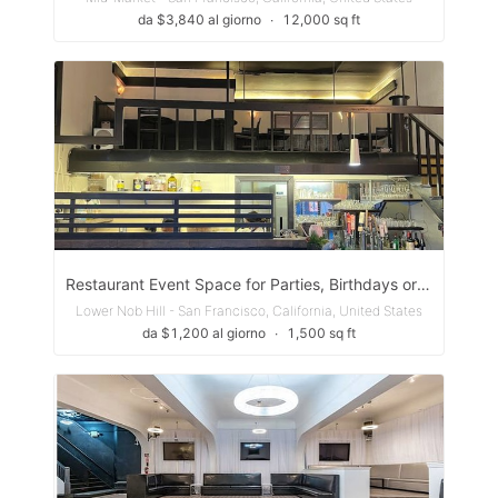
da $3,840 al giorno
∙
12,000 sq ft
Restaurant Event Space for Parties, Birthdays or Small Events
Lower Nob Hill - San Francisco, California, United States
da $1,200 al giorno
∙
1,500 sq ft