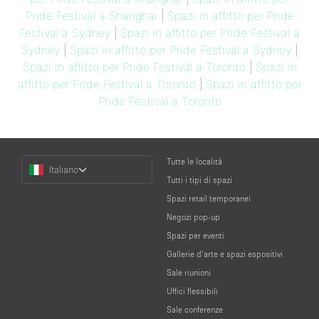
Pride Festival a Shanghai
|
Spazi in affitto per Pride
Festival a Sydney
|
Spazi in affitto per Pride Festival a
Sydney
|
Spazi in affitto per Pride Festival a Sydney
|
Spazi in affitto per Pride Festival a Toronto
|
Spazi in
affitto per Pride Festival a Toronto
|
Spazi in affitto per
Pride Festival a Toronto
Choose
Tutte le località
Italiano
a
Tutti i tipi di spazi
Language
Spazi retail temporanei
Negozi pop-up
Spazi per eventi
Gallerie d’arte e spazi espositivi
Sale riunioni
Uffici flessibili
Sale conferenze