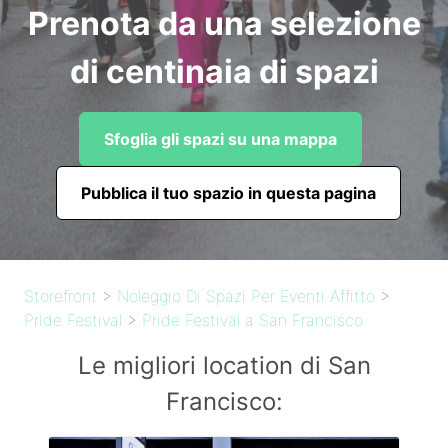
Prenota da una selezione
di centinaia di spazi
Sfoglia gli spazi su una mappa
Pubblica il tuo spazio in questa pagina
Storefront
>
Noleggio Di Spazi Per Eventi Affitto
>
Pride Festival
>
Pride Festival a San Francisco
Le migliori location di San
Francisco: