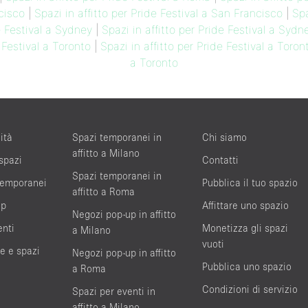
ncisco
|
Spazi in affitto per Pride Festival a San Francisco
|
Spa
e Festival a Sydney
|
Spazi in affitto per Pride Festival a Sydn
 Festival a Toronto
|
Spazi in affitto per Pride Festival a Toron
a Toronto
ità
Spazi temporanei in
Chi siamo
affitto a Milano
 spazi
Contatti
Spazi temporanei in
 temporanei
Pubblica il tuo spazio
affitto a Roma
up
Affittare uno spazio
Negozi pop-up in affitto
enti
Monetizza gli spazi
a Milano
vuoti
te e spazi
Negozi pop-up in affitto
Pubblica uno spazio
a Roma
Condizioni di servizio
Spazi per eventi in
affitto a Milano