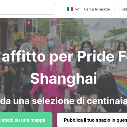
Cerca lo spazio
Pubb
 affitto per Pride F
Shanghai
da una selezione di centinaia
li spazi su una mappa
Pubblica il tuo spazio in que