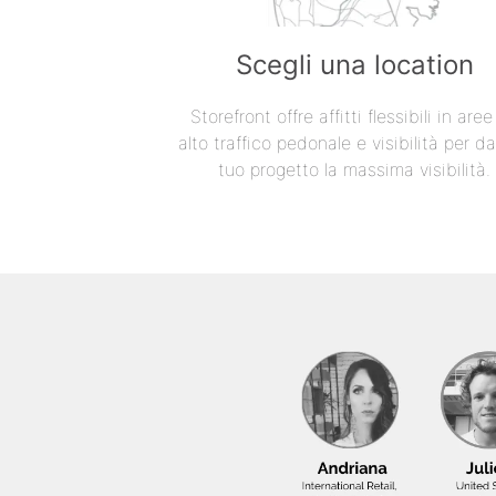
Scegli una location
Storefront offre affitti flessibili in are
alto traffico pedonale e visibilità per da
tuo progetto la massima visibilità.