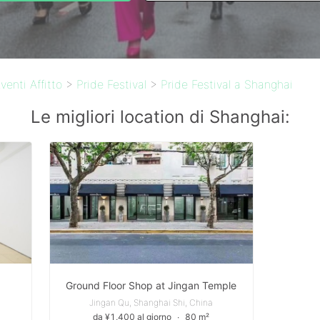
venti Affitto
>
Pride Festival
>
Pride Festival a Shanghai
Le migliori location di Shanghai:
Ground Floor Shop at Jingan Temple
Jingan Qu, Shanghai Shi, China
da ¥1,400 al giorno
∙
80 m²