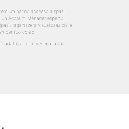
 Premium hanno accesso a spazi
 di un Account Manager esperto
pazi, organizzerà visualizzazioni e
ari per tuo conto.
 adatto a tutti. Verifica la tua