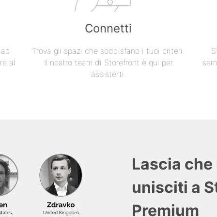
Connetti
e ad
Trova gli spazi che soddisfano i tuoi criteri.
S
re al
Il nostro team di Storefront è qui per
semp
assisterti.
Lascia che 
unisciti a 
Premium