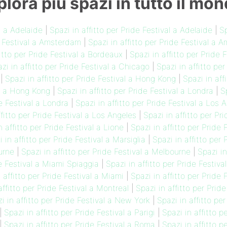
plora più spazi in tutto il mon
al a Adelaide
|
Spazi in affitto per Pride Festival a Adelaide
|
Sp
de Festival a Amsterdam
|
Spazi in affitto per Pride Festival a
fitto per Pride Festival a Bordeaux
|
Spazi in affitto per Pride 
zi in affitto per Pride Festival a Chicago
|
Spazi in affitto pe
|
Spazi in affitto per Pride Festival a Hong Kong
|
Spazi in aff
al a Hong Kong
|
Spazi in affitto per Pride Festival a Londra
|
S
de Festival a Londra
|
Spazi in affitto per Pride Festival a Los 
ffitto per Pride Festival a Los Angeles
|
Spazi in affitto per Pr
n affitto per Pride Festival a Lione
|
Spazi in affitto per Pride 
 in affitto per Pride Festival a Marsiglia
|
Spazi in affitto per
urne
|
Spazi in affitto per Pride Festival a Melbourne
|
Spazi in
de Festival a Miami Spiaggia
|
Spazi in affitto per Pride Festiv
 affitto per Pride Festival a Miami
|
Spazi in affitto per Pride 
affitto per Pride Festival a Montreal
|
Spazi in affitto per Prid
i in affitto per Pride Festival a New York
|
Spazi in affitto pe
|
Spazi in affitto per Pride Festival a Parigi
|
Spazi in affitto p
|
Spazi in affitto per Pride Festival a Roma
|
Spazi in affitto p