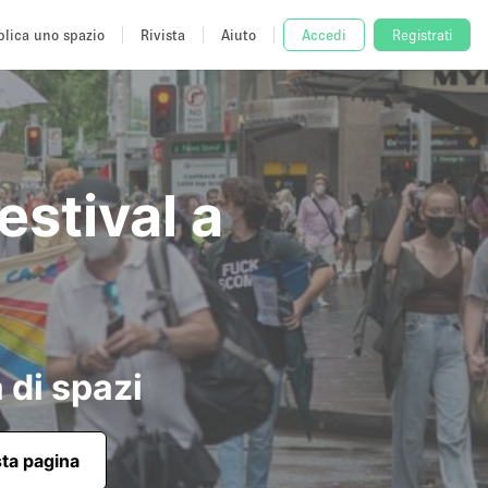
lica uno spazio
Rivista
Aiuto
Accedi
Registrati
estival a
 di spazi
sta pagina