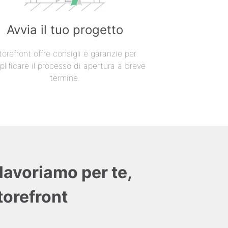
Avvia il tuo progetto
torefront offre consigli e garanzie per
lificare il processo di apertura a breve
termine.
lavoriamo per te,
Storefront