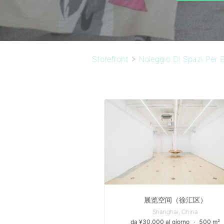
Storefront
>
Noleggio Di Spazi Per E
展览空间（徐汇区）
Shanghai, China
da ¥30,000 al giorno
∙
500 m²