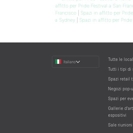
affitto per Pride Festival a San Fra
Francisco
|
Spazi in affitto per Prid
a Sydney
|
Spazi in affitto per Pride
Choose
Tutte le local
Italiano
a
Tutti i tipi di
Language
Spazi retail
Negozi pop-
Spazi per ev
Gallerie d’ar
espositivi
Sale riunioni