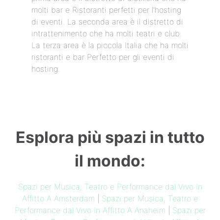
molti bar e Ristoranti perfetti per l'hosting
di eventi. La seconda area è il distretto di
intrattenimento che ha molti teatri e club.
La terza area è la piccola Italia che ha molti
ristoranti e bar Perfetto per gli eventi di
hosting.
Esplora più spazi in tutto
il mondo:
Spazi per Musica, Teatro e Performance dal Vivo In
Affitto A Amsterdam
|
Spazi per Musica, Teatro e
Performance dal Vivo In Affitto A Anaheim
|
Spazi per