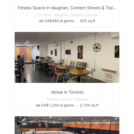
Fitness Space in Vaughan, Content Shoots & Training
Thornhill - Vaughan, Ontario, Canada
da CA$480 al giorno
∙
555 sq ft
Venue in Toronto
Toronto, Ontario, Canada
da CA$1,200 al giorno
∙
2,100 sq ft