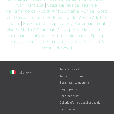
San Francisco
|
Spazi per Musica, Teatro e
Performance dal Vivo In Affitto A Santa Monica
|
Spazi
per Musica, Teatro e Performance dal Vivo In Affitto A
Seoul
|
Spazi per Musica, Teatro e Performance dal
Vivo In Affitto A Shanghai
|
Spazi per Musica, Teatro e
Performance dal Vivo In Affitto A Singapore
|
Spazi per
Musica, Teatro e Performance dal Vivo In Affitto A
West Hollywood
Choose
Tutte le località
Italiano
a
Tutti i tipi di spazi
Language
Spazi retail temporanei
Negozi pop-up
Spazi per eventi
Gallerie d’arte e spazi espositivi
Sale riunioni