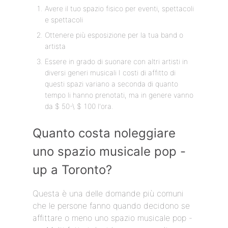
Avere il tuo spazio fisico per eventi, spettacoli
e spettacoli
Ottenere più esposizione per la tua band o
artista
Essere in grado di suonare con altri artisti in
diversi generi musicali I costi di affitto di
questi spazi variano a seconda di quanto
tempo li hanno prenotati, ma in genere vanno
da $ 50-\ $ 100 l'ora.
Quanto costa noleggiare
uno spazio musicale pop -
up a Toronto?
Questa è una delle domande più comuni
che le persone fanno quando decidono se
affittare o meno uno spazio musicale pop -