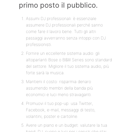
primo posto il pubblico.
Assumi DJ professionali: è essenziale
assumere DJ professionali perché sanno
come fare il lavoro bene. Tutti gli altri
passaggi avverranno senza intoppi con DJ
professionisti.
Fornire un eccellente sistema audio: gli
altoparlanti Bose o B&W Series sono standard
del settore. Migliore il tuo sistema audio, più
forte sarà la musica.
Mantieni il costo: risparmia denaro
assumendo membri della banda più
economici e luci meno stravaganti.
Promuovi il tuo pop-up: usa Twitter,
Facebook, e-mail, messaggi di testo,
volantini, poster e cartoline.
Avere un piano e un budget: valutare la tua
band, DJ, suono e luci per i servizi che stai