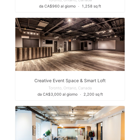
da CA$960 al giorno
∙
1,258 sq ft
Creative Event Space & Smart Loft
Toronto, Ontario, Canada
da CA$3,000 al giorno
∙
2,200 sq ft