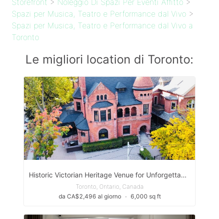
Storefront
>
Noleggio Di Spazi Per Eventi Affitto
>
Spazi per Musica, Teatro e Performance dal Vivo
>
Spazi per Musica, Teatro e Performance dal Vivo a
Toronto
Le migliori location di Toronto:
Historic Victorian Heritage Venue for Unforgettable Events
Toronto, Ontario, Canada
da CA$2,496 al giorno
∙
6,000 sq ft