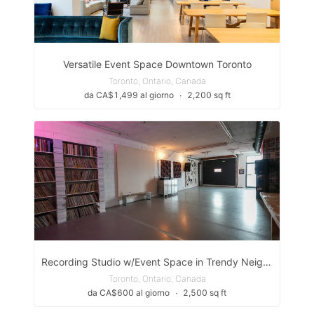
Versatile Event Space Downtown Toronto
Toronto, Ontario, Canada
da CA$1,499 al giorno
∙
2,200 sq ft
Recording Studio w/Event Space in Trendy Neighbourhood
Toronto, Ontario, Canada
da CA$600 al giorno
∙
2,500 sq ft