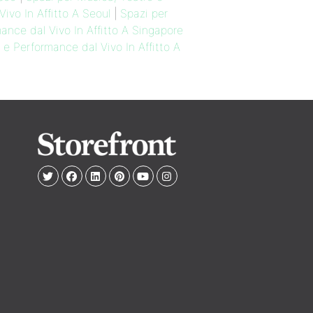
ivo In Affitto A Seoul
|
Spazi per
ance dal Vivo In Affitto A Singapore
 e Performance dal Vivo In Affitto A