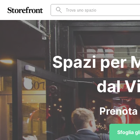
Spazi per 
dal V
Prenota 
Sfoglia g