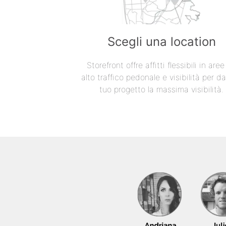
Scegli una location
Storefront offre affitti flessibili in are
alto traffico pedonale e visibilità per da
tuo progetto la massima visibilità.