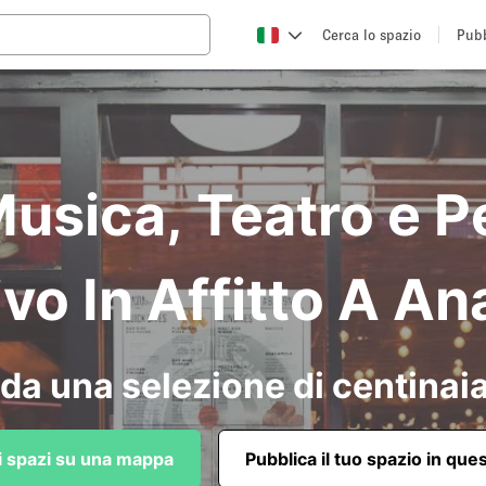
Cerca lo spazio
Pubb
Musica, Teatro e 
ivo In Affitto A A
da una selezione di centinaia
li spazi su una mappa
Pubblica il tuo spazio in que