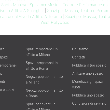
 A Santa Monica
|
Spazi per Musica, Teatro e Performance dal V
vo In Affitto A Shanghai
|
Spazi per Musica, Teatro e Perform
mance dal Vivo In Affitto A Toronto
|
Spazi per Musica, Teatro
West Hollywood
ità
Spazi temporanei in
Chi siamo
affitto a Milano
 spazi
Contatti
Spazi temporanei in
 temporanei
Pubblica il tuo spazio
affitto a Roma
up
Affittare uno spazio
Negozi pop-up in affitto
enti
Monetizza gli spazi
a Milano
vuoti
te e spazi
Negozi pop-up in affitto
Pubblica uno spazio
a Roma
Condizioni di servizio
Spazi per eventi in
affitto a Milano