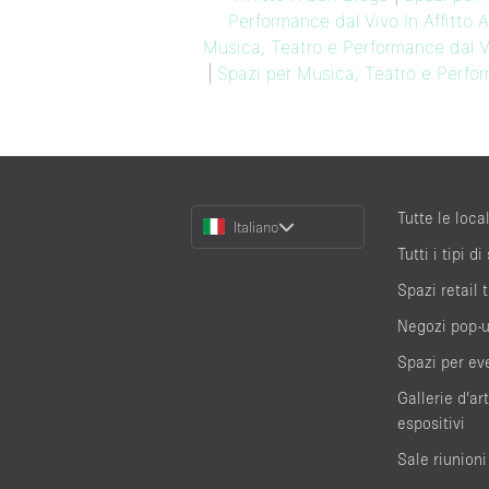
Performance dal Vivo In Affitto
Musica, Teatro e Performance dal Vi
|
Spazi per Musica, Teatro e Perfor
Choose
Tutte le local
Italiano
a
Tutti i tipi di
Language
Spazi retail
Negozi pop-
Spazi per ev
Gallerie d’ar
espositivi
Sale riunioni