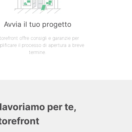
Avvia il tuo progetto
torefront offre consigli e garanzie per
lificare il processo di apertura a breve
termine.
lavoriamo per te,
Storefront