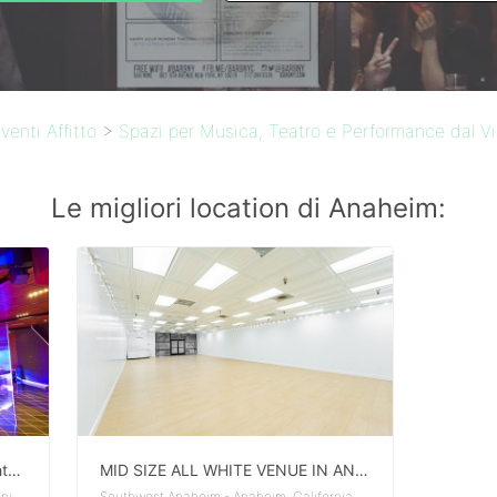
venti Affitto
>
Spazi per Musica, Teatro e Performance dal V
Le migliori location di Anaheim:
High Profile Upscale Lounge/Nightclub
MID SIZE ALL WHITE VENUE IN ANAHEIM
Anaheim Resort - Anaheim, California, United States
Southwest Anaheim - Anaheim, California, United States