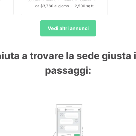
da $3,780 al giorno
∙
2,500 sq ft
Vedi altri annunci
aiuta a trovare la sede giusta 
passaggi: