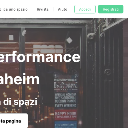
lica uno spazio
Rivista
Aiuto
Accedi
Registrati
Performance
naheim
 di spazi
sta pagina