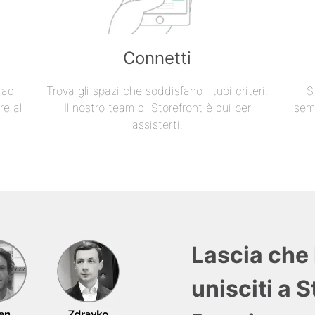
Connetti
e ad
Trova gli spazi che soddisfano i tuoi criteri.
S
re al
Il nostro team di Storefront è qui per
semp
assisterti.
Lascia che 
unisciti a 