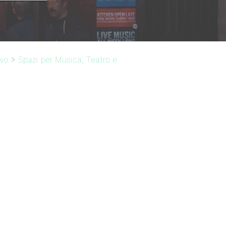
ivo
>
Spazi per Musica, Teatro e