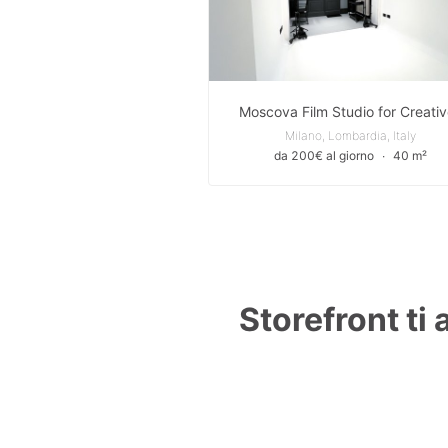
Moscova Film Studio for Creati
Milano, Lombardia, Italy
da 200€ al giorno
∙
40 m²
Storefront ti 