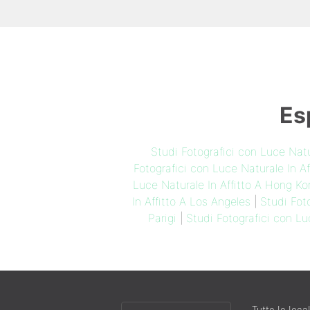
Es
Studi Fotografici con Luce Nat
Fotografici con Luce Naturale In Af
Luce Naturale In Affitto A Hong Ko
In Affitto A Los Angeles
|
Studi Fot
Parigi
|
Studi Fotografici con Lu
Choose
Tutte le local