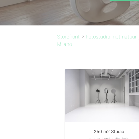
Storefront
>
Fotostudio met natuurlij
Milano
250 m2 Studio
Milano, Lombardia, Italy