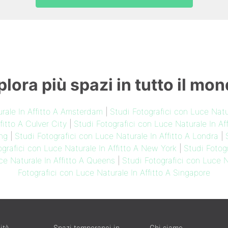
plora più spazi in tutto il mon
urale In Affitto A Amsterdam
|
Studi Fotografici con Luce Natur
fitto A Culver City
|
Studi Fotografici con Luce Naturale In Af
ng
|
Studi Fotografici con Luce Naturale In Affitto A Londra
|
ografici con Luce Naturale In Affitto A New York
|
Studi Fotogr
ce Naturale In Affitto A Queens
|
Studi Fotografici con Luce N
Fotografici con Luce Naturale In Affitto A Singapore
ità
Spazi temporanei in
Chi siamo