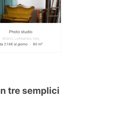
Photo studio
Milano, Lombardia, Italy
da 216€ al giorno
∙
80 m²
in tre semplici