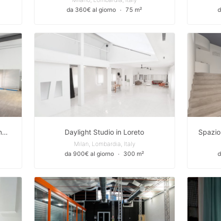
da 360€ al giorno
∙
75 m²
d
Spazio creativo: Shooting - Casting - Mostre - Podcast - Sala prove
Daylight Studio in Loreto
Spazio 
Milan, Lombardia, Italy
da 900€ al giorno
∙
300 m²
d