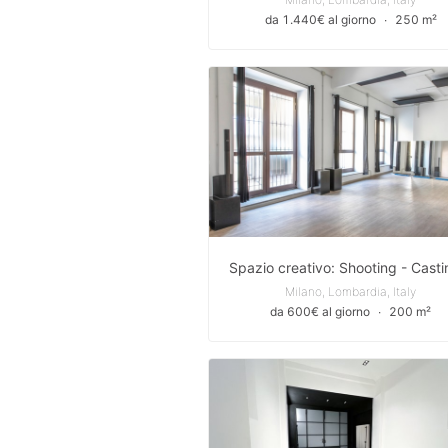
da 1.440€ al giorno
∙
250 m²
Milano, Lombardia, Italy
da 600€ al giorno
∙
200 m²