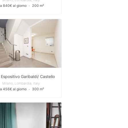
a 840€ al giorno
∙
200 m²
Espositivo Garibaldi/ Castello
Milano, Lombardia, Italy
a 456€ al giorno
∙
300 m²