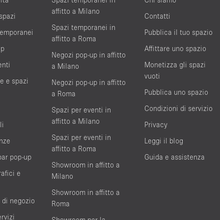
affitto a Milano
 spazi
Contatti
Spazi temporanei in
 temporanei
Pubblica il tuo spazio
affitto a Roma
up
Affittare uno spazio
Negozi pop-up in affitto
enti
Monetizza gli spazi
a Milano
vuoti
te e spazi
Negozi pop-up in affitto
Pubblica uno spazio
a Roma
Condizioni di servizio
Spazi per eventi in
affitto a Milano
li
Privacy
Spazi per eventi in
nze
Leggi il blog
affitto a Roma
bar pop-up
Guida e assistenza
Showroom in affitto a
afici e
Milano
Showroom in affitto a
 di negozio
Roma
rvizi
Showroom per la