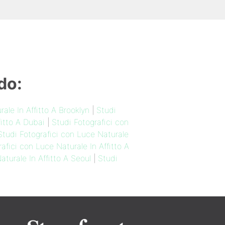
do:
ale In Affitto A Brooklyn
|
Studi
fitto A Dubai
|
Studi Fotografici con
Studi Fotografici con Luce Naturale
afici con Luce Naturale In Affitto A
aturale In Affitto A Seoul
|
Studi