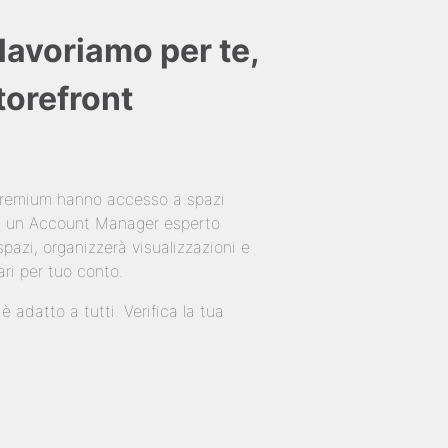
lavoriamo per te,
Storefront
 Premium hanno accesso a spazi
 di un Account Manager esperto
pazi, organizzerà visualizzazioni e
ari per tuo conto.
 adatto a tutti. Verifica la tua