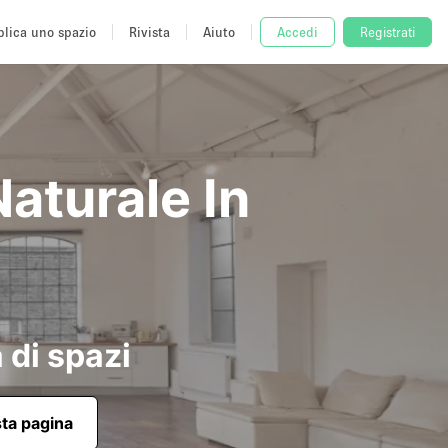
lica uno spazio
Rivista
Aiuto
Accedi
Registrati
Naturale In
 di spazi
sta pagina