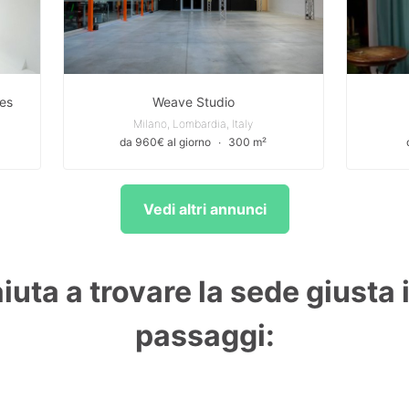
ves
Weave Studio
Milano, Lombardia, Italy
da 960€ al giorno
∙
300 m²
Vedi altri annunci
aiuta a trovare la sede giusta 
passaggi: