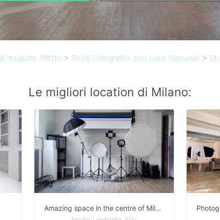
k daglicht Affitto
>
Studi Fotografici con Luce Naturale
>
St
Le migliori location di Milano:
Amazing space in the centre of Milan - for Shootings, Showrooms and Events
Milano, Lombardia, Italy