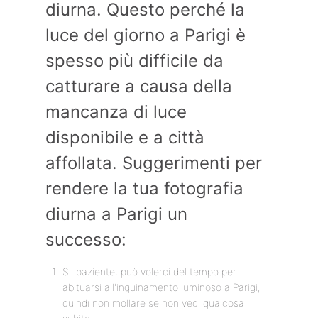
diurna. Questo perché la
luce del giorno a Parigi è
spesso più difficile da
catturare a causa della
mancanza di luce
disponibile e a città
affollata. Suggerimenti per
rendere la tua fotografia
diurna a Parigi un
successo:
Sii paziente, può volerci del tempo per
abituarsi all'inquinamento luminoso a Parigi,
quindi non mollare se non vedi qualcosa