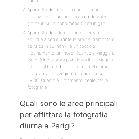
subito.
Approfitta del tempo in cui c'è meno
inquinamento luminoso e spara durante il
giorno in cui ci sono meno turisti in giro.
Approfitta delle lunghe ombre create da
edifici e alberi durante le ore del tramonto o
dell'alba in cui non vi è un sacco di
inquinamento luminoso. Quando si viaggia a
Parigi è importante pianificare il tuo viaggio
intorno al Luce diurna. La luce del giorno
inizia verso mezzogiorno e dura fino alle
19:00. Questo è Il momento ideale per la
fotografia.
Quali sono le aree principali
per affittare la fotografia
diurna a Parigi?