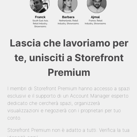
Lascia che lavoriamo per
te, unisciti a Storefront
Premium
I membri di Storefront Premium hanno accesso a spazi
esclusivi e il supporto di un Account Manager esperto
dedicato che cercherà spazi, organizzerà
visualizzazioni e negozierà con i proprietari per tuo
conto.
Storefront Premium non è adatto a tutti. Verifica la tua