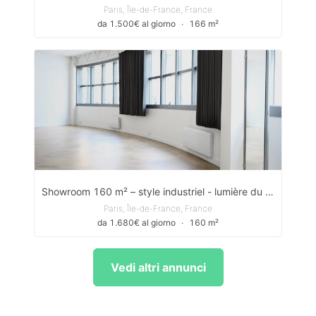
Paris, Île-de-France, France
da 1.500€ al giorno
∙
166 m²
Showroom 160 m² – style industriel - lumière du jour/baie vitrée panoramique – Paris 11e
Paris, Île-de-France, France
da 1.680€ al giorno
∙
160 m²
Vedi altri annunci