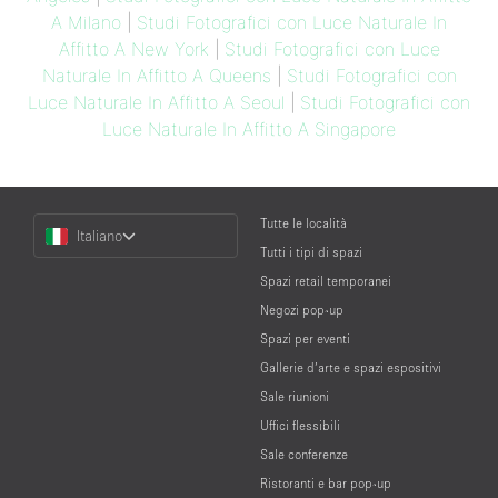
A Milano
|
Studi Fotografici con Luce Naturale In
Affitto A New York
|
Studi Fotografici con Luce
Naturale In Affitto A Queens
|
Studi Fotografici con
Luce Naturale In Affitto A Seoul
|
Studi Fotografici con
Luce Naturale In Affitto A Singapore
Choose
Tutte le località
Italiano
a
Tutti i tipi di spazi
Language
Spazi retail temporanei
Negozi pop-up
Spazi per eventi
Gallerie d’arte e spazi espositivi
Sale riunioni
Uffici flessibili
Sale conferenze
Ristoranti e bar pop-up