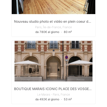
Nouveau studio photo et vidéo en plein coeur de Paris
Paris, Île-de-France, France
da 780€ al giorno
∙
80 m²
BOUTIQUE MARAIS ICONIC PLACE DES VOSGES -
Le Marais - Paris, France
da 492€ al giorno
∙
53 m²