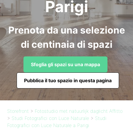
Parigi
Prenota da una selezione
di centinaia di spazi
Sfoglia gli spazi su una mappa
Pubblica il tuo spazio in questa pagina
Storefront
>
Fotostudio met natuurlijk daglicht Affitto
>
Studi Fotografici con Luce Naturale
>
Studi
Fotografici con Luce Naturale a Parigi