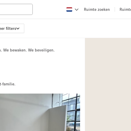
Ruimte zoeken
Ruimt
er filters
Appartement / Loft
Boetiek / Winkel
n. We bewaken. We beveiligen.
Conferentieruimte
Creatieve ruimte
Evenementruimte
Galerie
-familie.
Herenhuis / Huis
Kraampje / Kiosk / 
Magazijn
Ontvangsthal