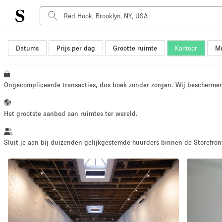
Datums
Prijs per dag
Grootte ruimte
Kantoor
Me
Type ruimte
Advertentieruimte
Atelier / Werkplaats
Ongecompliceerde transacties, dus boek zonder zorgen. Wij bescherme
Boot
Container
Het grootste aanbod aan ruimtes ter wereld.
Dak
Foto / Filmstudio
Sluit je aan bij duizenden gelijkgestemde huurders binnen de Storefront
Hal
Kantoorruimte
Kraampje / Marktkraam
Markt / Festival