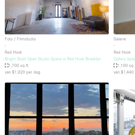
Overige
Salon
Vergaderruimte
Winkel delen
Foto / Filmstudio
Galerie
∙
∙
Red Hook
Red Hook
Kenmerken ruimte
Airconditioning
Bright Skylit Open Studio Space in Red Hook Brooklyn
Gallery Spa
1,700 sq ft
1,100 sq 
Audio- en videoapparatuur
van $1,920
per dag
van $1,440
Badkamer
Begane grond
Concierge
Dakterras
Elektriciteit
Grote entree