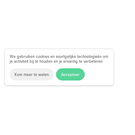
We gebruiken cookies en soortgelijke technologieën om
je activiteit bij te houden en je ervaring te verbeteren.
Kom meer te weten
Accepteer
Storefront
>
Kantoorruimte huren
>
Flexibele kantoorruimtes
Kantoorruimte te Huur in Red Hook, Bro