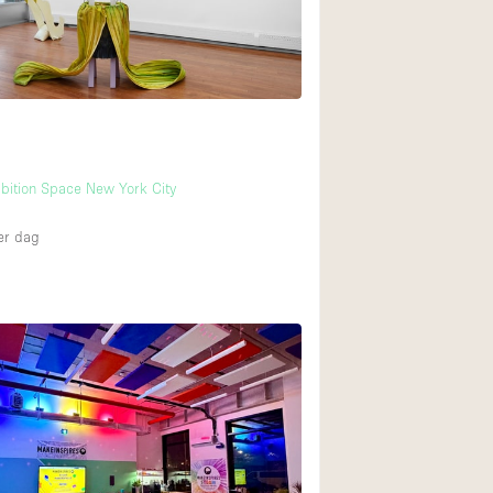
Internet
Keuken
Leefruimte
Meerdere kamers
Paskamers
bition Space New York City
RAW
r dag
Smoking Area
Straatniveau
Toegankelijk voor
Toonbanken
Verlichting
Voorraadkamer
Whitebox / Minima