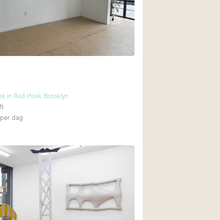
Restaurant / Bar / 
Unieke ruimte
Vrachtwagen
Winkelruimte in w
Animals Friendly
ce in Red Hook Brooklyn
ft
Auto display
per dag
Bar
Beveiligingssyste
Daglicht
Drankvergunning
Etalage
Haussmann-stijl