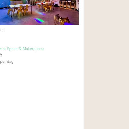
Begane grond tuin
Winkelcentrum
te
Boven
ent Space & Makerspace
ft
per dag