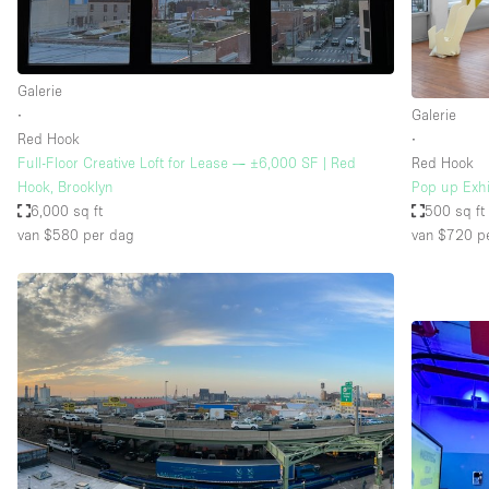
Industrieel
Kantoorbenodigdheden
Galerie
Kledingrek
∙
Galerie
Lift
Red Hook
∙
Full-Floor Creative Loft for Lease — ±6,000 SF | Red
Red Hook
Meubilair
Hook, Brooklyn
Pop up Exhi
Privé-parkeerplaats
6,000 sq ft
500 sq ft
van $580
per dag
van $720
pe
Schitterend uitzicht
Soundproof
Terrace
Toiletten
Tuin
Verwarming
Water Access