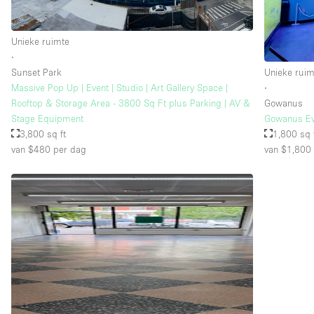
Unieke ruimte
Verdieping/Toegang:
Souterrain
∙
Begane grond straatkant
Sunset Park
Unieke ruim
Massive Pop Up | Event | Studio | Art Gallery Space |
∙
Terras
Rooftop & Storage Area - 3800 Sq Ft plus Parking | AV &
Gowanus
Stage Equipment
Gowanus Ev
Overig
3,800 sq ft
1,800 sq 
van $480
per dag
van $1,800