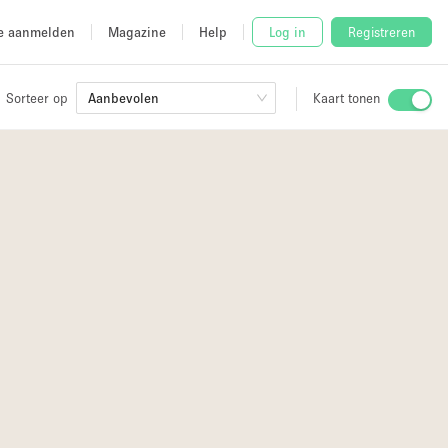
e aanmelden
Magazine
Help
Log in
Registreren
Sorteer op
Aanbevolen
Kaart tonen
Stalletje