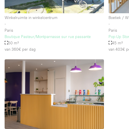
Winkelruimte in winkelcentrum
Boetiek / W
∙
∙
Paris
Paris
Boutique Pasteur/Montparnasse sur rue passante
Pop-Up Stor
50 m²
45 m²
van 360€
per dag
van 403€
p