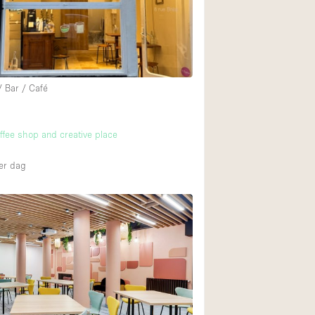
Internet
Keuken
Leefruimte
Meerdere kamers
/ Bar / Café
Paskamers
RAW
offee shop and creative place
Smoking Area
er dag
Straatniveau
Toegankelijk voor
Toonbanken
Verlichting
Voorraadkamer
Whitebox / Minima