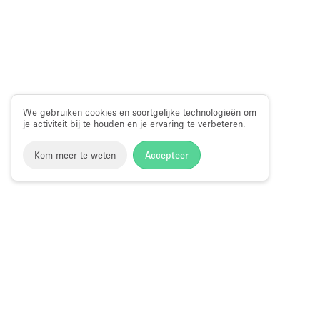
We gebruiken cookies en soortgelijke technologieën om
je activiteit bij te houden en je ervaring te verbeteren.
Kom meer te weten
Accepteer
Storefront
>
Huur een kunstgalerie
>
Kunstgalerijen en Tent
Tentoonstellingslocaties in Montparnasse, Parijs
Kunstgalerie te Huur in Montparnasse, P