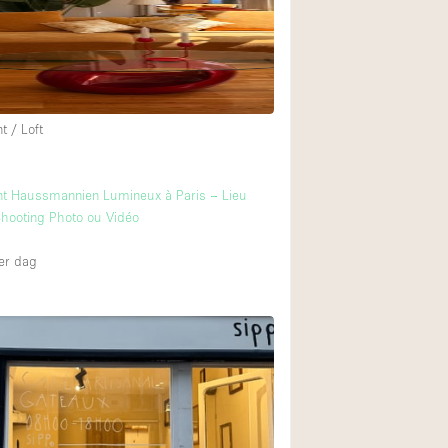
Restaurant / Bar / 
Unieke ruimte
Vrachtwagen
Winkelruimte in w
 / Loft
Animals Friendly
t Haussmannien Lumineux à Paris – Lieu
Shooting Photo ou Vidéo
Auto display
Bar
er dag
Beveiligingssyste
Daglicht
Drankvergunning
Etalage
Haussmann-stijl