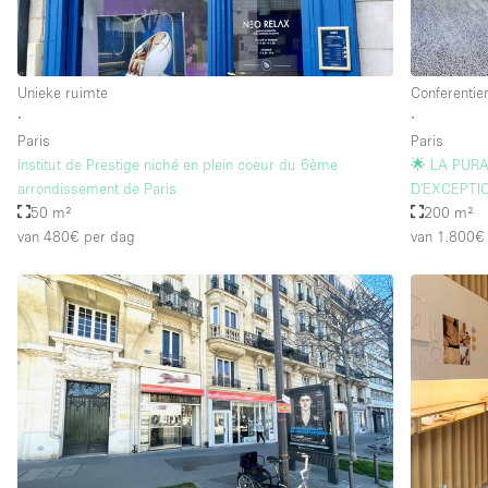
Verdieping/Toegang:
Souterrain
Unieke ruimte
Conferentie
Begane grond straatkant
∙
∙
Paris
Paris
Terras
Institut de Prestige niché en plein coeur du 6ème
🌟 LA PURA
Overig
arrondissement de Paris
D'EXCEPTI
50 m²
200 m²
van 480€
per dag
van 1.800€