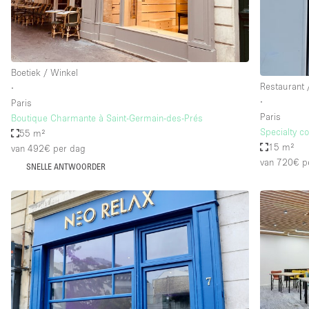
Industrieel
Kantoorbenodigdheden
Kledingrek
Boetiek / Winkel
Lift
Restaurant 
∙
∙
Paris
Meubilair
Paris
Boutique Charmante à Saint-Germain-des-Prés
Privé-parkeerplaats
Specialty c
55 m²
15 m²
van 492€
per dag
Schitterend uitzicht
van 720€
p
SNELLE ANTWOORDER
Soundproof
Terrace
Toiletten
Tuin
Verwarming
Water Access