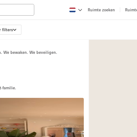
Ruimte zoeken
Ruimt
 filters
Appartement / Loft
Boetiek / Winkel
n. We bewaken. We beveiligen.
Conferentieruimte
Creatieve ruimte
Evenementruimte
Galerie
-familie.
Herenhuis / Huis
Kraampje / Kiosk / 
Magazijn
Ontvangsthal