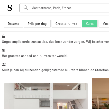
Datums
Prijs per dag
Grootte ruimte
Kunst
Meer
Type ruimte
Advertentieruimte
Atelier / Werkplaats
Ongecompliceerde transacties, dus boek zonder zorgen. Wij bescherme
Boot
Container
Het grootste aanbod aan ruimtes ter wereld.
Dak
Foto / Filmstudio
Sluit je aan bij duizenden gelijkgestemde huurders binnen de Storefront
Hal
Kantoorruimte
Kraampje / Marktkraam
Markt / Festival