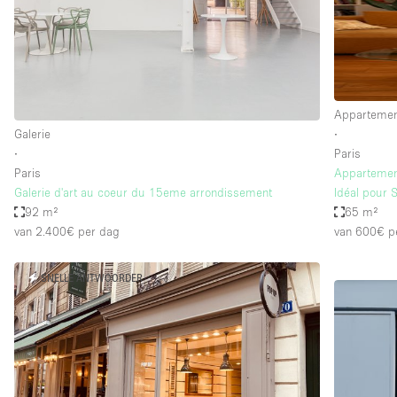
Overige
Salon
Vergaderruimte
Winkel delen
Appartement
Galerie
∙
∙
Paris
Kenmerken ruimte
Airconditioning
Paris
Appartemen
Galerie d'art au coeur du 15eme arrondissement
Idéal pour 
Audio- en videoapparatuur
92 m²
65 m²
Badkamer
van 2.400€
per dag
van 600€
p
Begane grond
SNELLE ANTWOORDER
Concierge
Dakterras
Elektriciteit
Grote entree