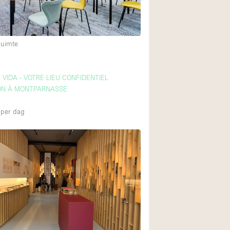
Begane grond tuin
ruimte
Winkelcentrum
Boven
 VIDA - VOTRE LIEU CONFIDENTIEL
ON À MONTPARNASSE
per dag