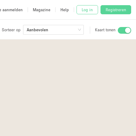
e aanmelden
Magazine
Help
Log in
Registreren
Sorteer op
Aanbevolen
Kaart tonen
Stalletje