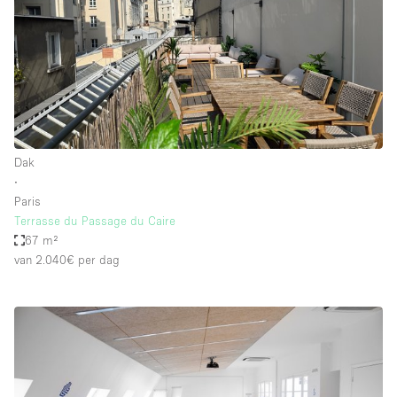
Dak
∙
Paris
Terrasse du Passage du Caire
67 m²
van 2.040€
per dag