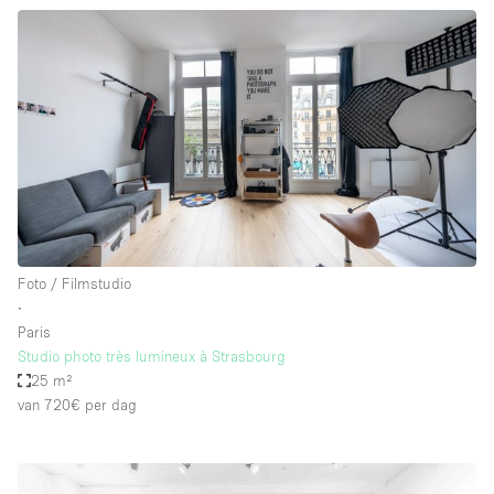
Foto / Filmstudio
∙
Paris
Studio photo très lumineux à Strasbourg
25 m²
van 720€
per dag