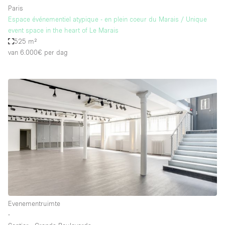
Paris
Espace événementiel atypique - en plein coeur du Marais / Unique
event space in the heart of Le Marais
525 m²
van 6.000€
per dag
Evenementruimte
∙