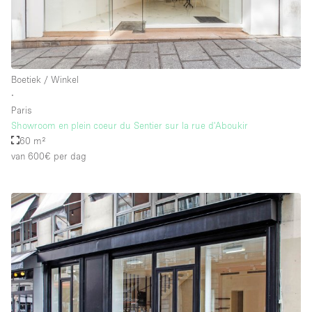
Boetiek / Winkel
∙
Paris
Showroom en plein coeur du Sentier sur la rue d'Aboukir
60 m²
van 600€
per dag