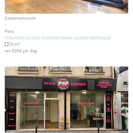
Evenementruimte
∙
Paris
Showroom sur cour immeuble classé - quartier Montorgueil
70 m²
van 828€
per dag