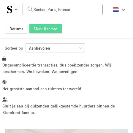
Prijs per dag
0€
5.000€+
Datums
Meer filters
Sorteer op
Grootte ruimte
Aanbevolen
Ongecompliceerde transacties, dus boek zonder zorgen. Wij
10 m²
500+ m²
beschermen. We bewaken. We beveiligen.
~ 13 mensen
~ 650 mensen
Het grootste aanbod aan ruimtes ter wereld.
Projecttype
Sluit je aan bij duizenden gelijkgestemde huurders binnen de
Storefront-familie.
Retail
Showroom
Evenement
Kunst
Eten