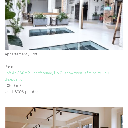
Audio- en videoapparatuur
Auto display
Badkamer
Bar
Begane grond
Beveiligingssysteem
Appartement / Loft
∙
Concierge
Paris
Daglicht
Loft de 360m2 - conférence, HMC, showroom, séminaire, lieu
d'exposition
Dakterras
360 m²
van 1.800€
per dag
Drankvergunning
Elektriciteit
Etalage
Grote entree