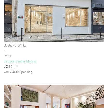
Whitebox / Minimaal
Verdieping/Toegang:
Souterrain
Begane grond tuin
Boetiek / Winkel
Begane grond straatkant
∙
Paris
Winkelcentrum
Espace Sentier Marais
Terras
230 m²
van 2.400€
per dag
Boven
Overig