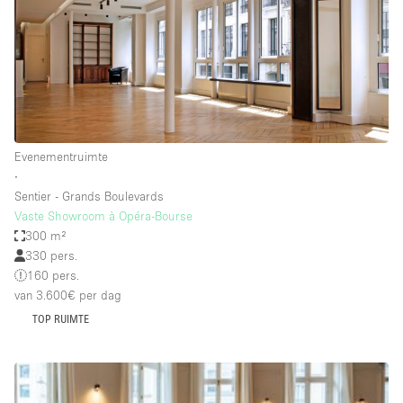
Haussmann-stijl
Industrieel
Internet
Kantoorbenodigdheden
Keuken
Evenementruimte
Kledingrek
∙
Sentier - Grands Boulevards
Leefruimte
Vaste Showroom à Opéra-Bourse
Lift
300 m²
330 pers.
Meerdere kamers
160 pers.
Meubilair
van 3.600€
per dag
TOP RUIMTE
Paskamers
Privé-parkeerplaats
RAW