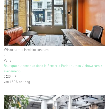
Overige
Restaurant / Bar / Café
Salon
Unieke ruimte
Vergaderruimte
Vrachtwagen
Winkelruimte in winkelcentrum
∙
Winkel delen
Paris
Boutique authentique dans le Sentier à Paris (bureau / showroom /
Winkelruimte in winkelcentrum
événement)
26 m²
van 180€
per dag
Kenmerken ruimte
Airconditioning
Animals Friendly