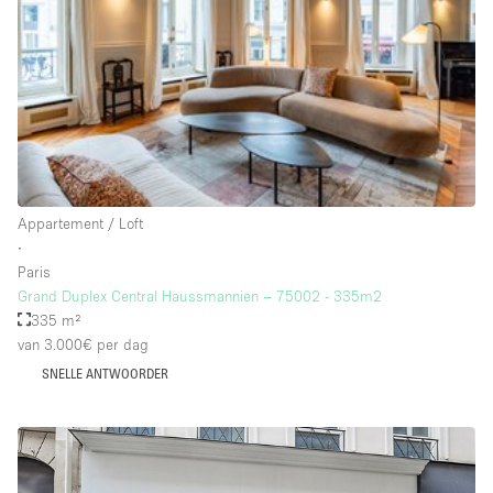
Schitterend uitzicht
Smoking Area
Soundproof
Straatniveau
Terrace
Toegankelijk voor mensen met handicap
Appartement / Loft
Toiletten
∙
Paris
Toonbanken
Grand Duplex Central Haussmannien – 75002 - 335m2
Tuin
335 m²
van 3.000€
per dag
Verlichting
SNELLE ANTWOORDER
Verwarming
Voorraadkamer
Water Access