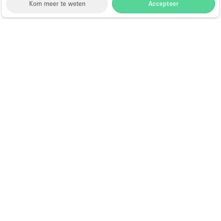
Kom meer te weten
Accepteer
Storefront
>
Gedeelte winkel huren
>
Gedeelte Winkel
& Shop in Shop in Parijs
>
Gedeelte Winkel & Shop in
Shop in 2e arrondissement Parijs
>
Gedeelte Winkel
& Shop in Shop in Sentier, Parijs
Shop-in-Shop te Huur in Sentier,
Parijs
Choose
Ruimte zoeken
Nederlands
a
Directory van dienstverleners
Language
Pop-up winkel openen in
Amsterdam: complete gids
Hoe open je een pop-up winkel?
Wat is een pop-up winkel?