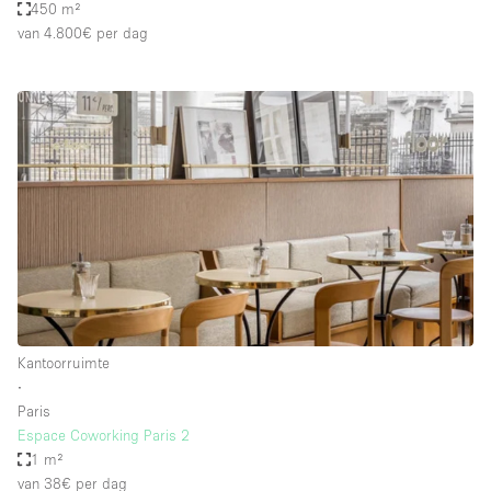
450 m²
van 4.800€
per dag
Kantoorruimte
∙
Paris
Espace Coworking Paris 2
1 m²
van 38€
per dag