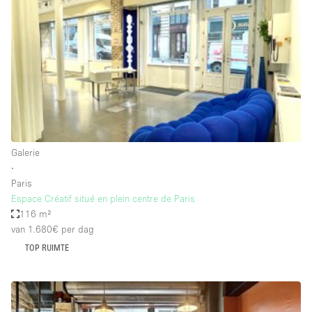
Creatieve ruimte
Dak
Evenementruimte
Foto / Filmstudio
Galerie
Hal
Galerie
Herenhuis / Huis
∙
Paris
Kantoorruimte
Espace Créatif situé en plein centre de Paris
Kraampje / Kiosk / Stalletje
116 m²
van 1.680€
per dag
Kraampje / Marktkraam
TOP RUIMTE
Magazijn
Markt / Festival
Ontvangsthal