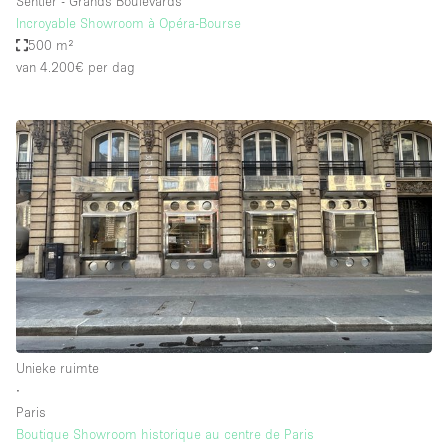
Sentier - Grands Boulevards
Incroyable Showroom à Opéra-Bourse
500 m²
van 4.200€
per dag
Unieke ruimte
∙
Paris
Boutique Showroom historique au centre de Paris