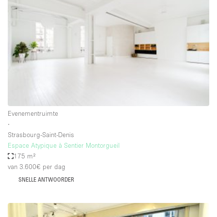
Een
Winkel
Conferentie
Vergadering
Kantoor
fotoshoot
delen
maken
Type ruimte
Evenementruimte
Advertentieruimte
∙
Appartement / Loft
Strasbourg-Saint-Denis
Espace Atypique à Sentier Montorgueil
Atelier / Werkplaats
175 m²
Boetiek / Winkel
van 3.600€
per dag
SNELLE ANTWOORDER
Boot
Conferentieruimte
Container