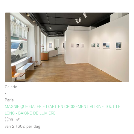
Galerie
∙
Paris
MAGNIFIQUE GALERIE D'ART EN CROISEMENT VITRINE TOUT LE
LONG - BAIGNÉ DE LUMIÈRE
95 m²
van 2.760€
per dag