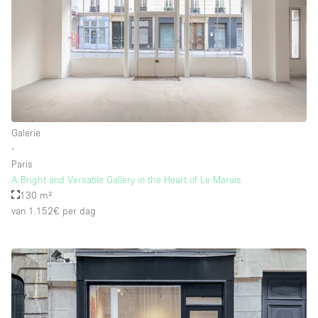
Galerie
∙
Paris
A Bright and Versatile Gallery in the Heart of Le Marais
130 m²
van 1.152€
per dag