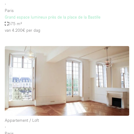
∙
Paris
Grand espace lumineux près de la place de la Bastille
575 m²
van 4.200€
per dag
Appartement / Loft
∙
Paris