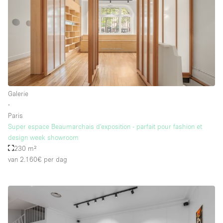
Whitebox / Minimaal
Verdieping/Toegang:
Souterrain
Begane grond tuin
Galerie
Begane grond straatkant
∙
Paris
Winkelcentrum
Super espace Beaumarchais d'exposition - parfait pour fashion et
Terras
design week showroom
230 m²
Boven
van 2.160€
per dag
Overig