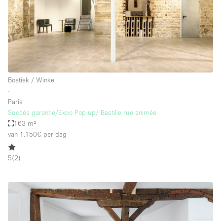
Boetiek / Winkel
∙
Paris
Succès garantie/Expo Pop up/ Bastille rue animée.
163 m²
van 1.150€
per dag
5
(
2
)