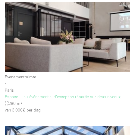
Audio- en videoapparatuur
Auto display
Badkamer
Bar
Begane grond
Beveiligingssysteem
Concierge
Daglicht
Evenementruimte
∙
Dakterras
Paris
Espace - lieu événementiel d’exception répartie sur deux niveaux,
Drankvergunning
280 m²
Elektriciteit
van 3.000€
per dag
Etalage
Grote entree