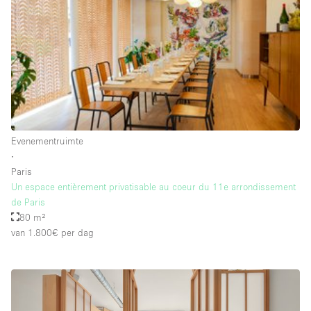
Schitterend uitzicht
Smoking Area
Soundproof
Straatniveau
Terrace
Toegankelijk voor mensen met handicap
Evenementruimte
Toiletten
∙
Paris
Toonbanken
Un espace entièrement privatisable au coeur du 11e arrondissement
Tuin
de Paris
80 m²
Verlichting
van 1.800€
per dag
Verwarming
Voorraadkamer
Water Access