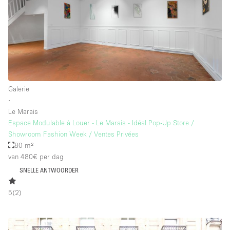
Galerie
∙
Le Marais
Espace Modulable à Louer - Le Marais - Idéal Pop-Up Store /
Showroom Fashion Week / Ventes Privées
80 m²
van 480€
per dag
SNELLE ANTWOORDER
5
(
2
)