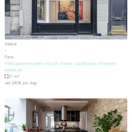
Galerie
∙
Paris
Petite galerie en plein coeur du marais - parfait pour showroom,
events etc
21 m²
van 240€
per dag