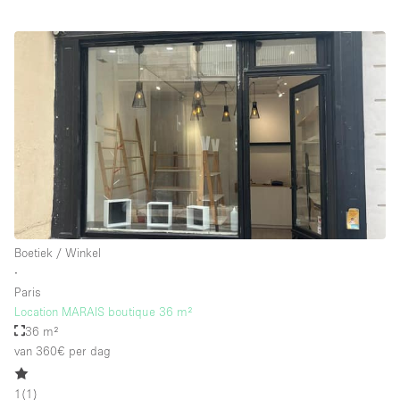
Boetiek / Winkel
∙
Paris
Location MARAIS boutique 36 m²
36 m²
van 360€
per dag
1
(
1
)