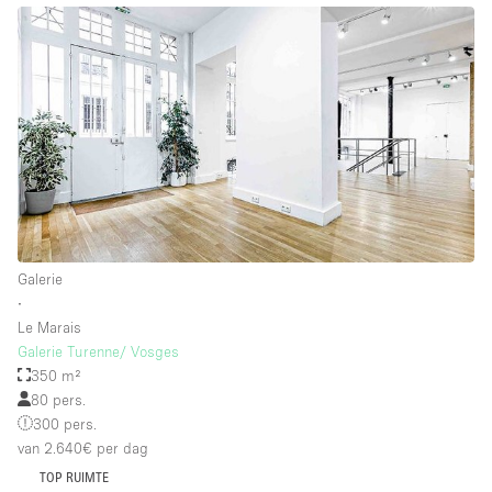
Galerie
∙
Le Marais
Galerie Turenne/ Vosges
350 m²
80 pers.
300 pers.
van 2.640€
per dag
TOP RUIMTE