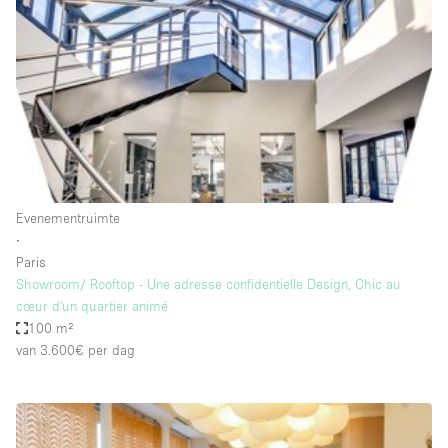
Haussmann-stijl
Industrieel
Internet
Kantoorbenodigdheden
Keuken
Kledingrek
Evenementruimte
Leefruimte
∙
Lift
Paris
Showroom/ Rooftop - Une adresse confidentielle Design, Chic au
Meerdere kamers
cœur d'un quartier animé
Meubilair
100 m²
van 3.600€
per dag
Paskamers
Privé-parkeerplaats
RAW