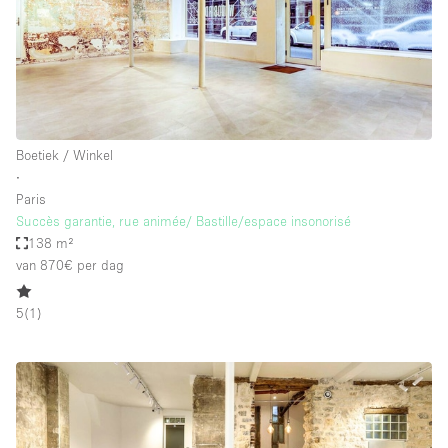
Boetiek / Winkel
∙
Paris
Succès garantie, rue animée/ Bastille/espace insonorisé
138 m²
van 870€
per dag
5
(
1
)