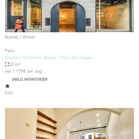
Boetiek / Winkel
∙
Paris
Boutique Showroom Marais - Place des Vosges
50 m²
van 1.176€
per dag
SNELLE ANTWOORDER
5
(
6
)