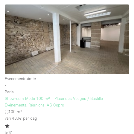
Creatieve ruimte
Dak
Evenementruimte
Foto / Filmstudio
Galerie
Hal
Herenhuis / Huis
Evenementruimte
Kantoorruimte
∙
Kraampje / Kiosk / Stalletje
Paris
Showroom Mode 100 m² – Place des Vosges / Bastille –
Kraampje / Marktkraam
Événements, Réunions, AG Copro
100 m²
Magazijn
van 480€
per dag
Markt / Festival
Ontvangsthal
5
(
4
)