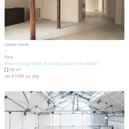
Unieke ruimte
∙
Paris
Atypical design gallery & shooting space in the Marais
165 m²
van 2.100€
per dag