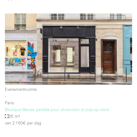
Overige
Restaurant / Bar / Café
Salon
Unieke ruimte
Vergaderruimte
Vrachtwagen
Winkel delen
Winkelruimte in winkelcentrum
Evenementruimte
∙
Paris
Kenmerken ruimte
Boutique Marais parfaite pour showroom et pop-up store
85 m²
Airconditioning
van 2.160€
per dag
Animals Friendly