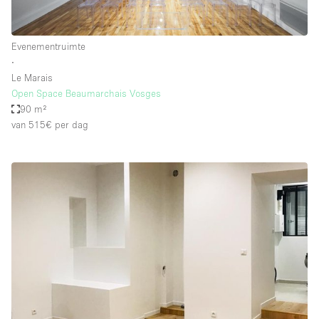
Evenementruimte
∙
Le Marais
Open Space Beaumarchais Vosges
90 m²
van 515€
per dag