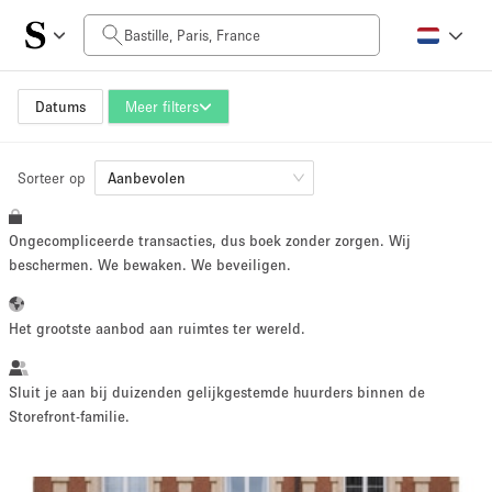
Prijs per dag
0€
5.000€+
Datums
Meer filters
Sorteer op
Grootte ruimte
Aanbevolen
Ongecompliceerde transacties, dus boek zonder zorgen. Wij
10 m²
500+ m²
beschermen. We bewaken. We beveiligen.
~ 13 mensen
~ 650 mensen
Het grootste aanbod aan ruimtes ter wereld.
Projecttype
Sluit je aan bij duizenden gelijkgestemde huurders binnen de
Storefront-familie.
Retail
Showroom
Evenement
Kunst
Eten