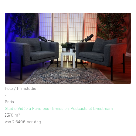
Foto / Filmstudio
∙
Paris
Studio Vidéo à Paris pour Emission, Podcasts et Livestream
70 m²
van 2.640€
per dag