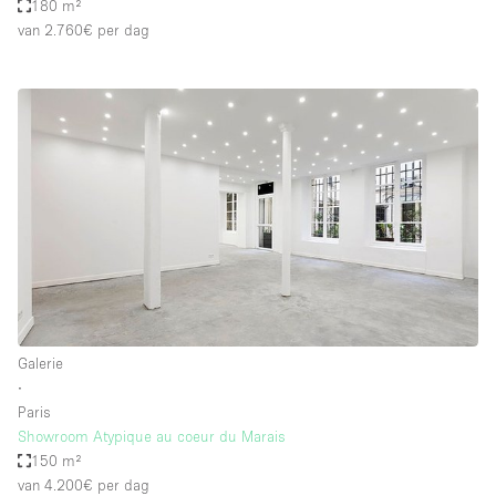
180 m²
van 2.760€
per dag
Galerie
∙
Paris
Showroom Atypique au coeur du Marais
150 m²
van 4.200€
per dag