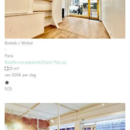
Boetiek / Winkel
∙
Paris
Bastille rue passante/Expo/ Pop up.
25 m²
van 320€
per dag
5
(
3
)