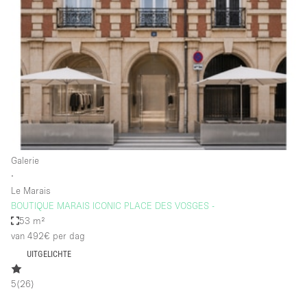
Een
Winkel
Conferentie
Vergadering
Kantoor
fotoshoot
delen
maken
Type ruimte
Galerie
Advertentieruimte
∙
Appartement / Loft
Le Marais
BOUTIQUE MARAIS ICONIC PLACE DES VOSGES -
Atelier / Werkplaats
53 m²
Boetiek / Winkel
van 492€
per dag
UITGELICHTE
Boot
Conferentieruimte
5
(
26
)
Container