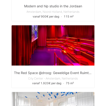
Modern and hip studio in the Jordaan
Amsterdam, Noord-Holland, Netherlands
vanaf 900€ per dag
∙
115 m²
The Red Space @droog: Geweldige Event Ruimte met Tuin
City Center - Amsterdam, Netherlands
vanaf 1.920€ per dag
∙
75 m²