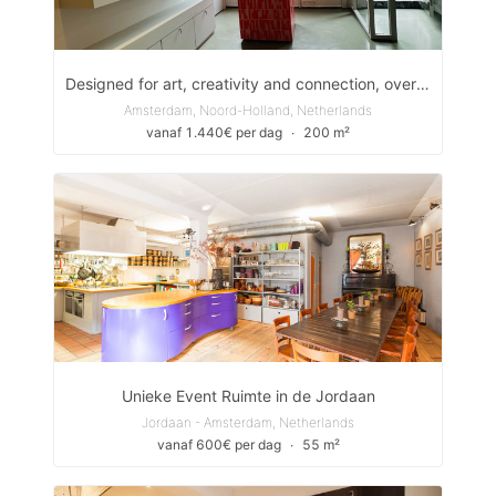
Designed for art, creativity and connection, overlooking Amsterdam’s most iconic canal, the Prinsengracht.
Amsterdam, Noord-Holland, Netherlands
vanaf 1.440€ per dag
∙
200 m²
Unieke Event Ruimte in de Jordaan
Jordaan - Amsterdam, Netherlands
vanaf 600€ per dag
∙
55 m²