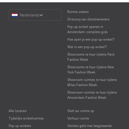
Choose
Ruimte zoeken
Nederlands
a
Directory van dienstverleners
Language
Pop-up winkel openen in
Amsterdam: complete gids
Hoe open je een pop-up winkel?
Wat is een pop-up winkel?
Showrooms te huur tijdens Paris
Fashion Week
Showrooms te huur tijdens New
York Fashion Week
Showroom ruimtes te huur tijdens
Milan Fashion Week
Showroom ruimtes te huur tijdens
Amsterdam Fashion Week
Alle locaties
Geef uw ruimte op
Tijdelijke winkelruimtes
Verhuur ruimte
Pop-up winkels
Verdien geld met leegstaande