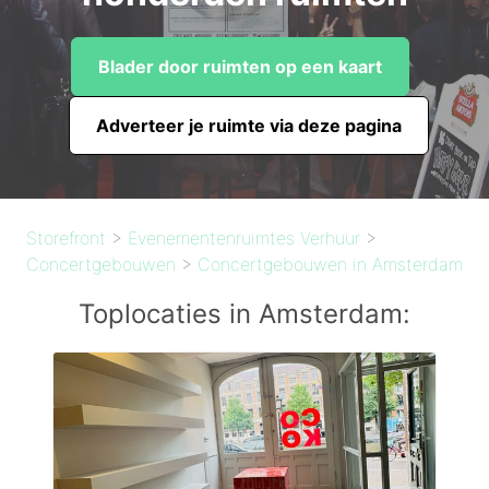
Blader door ruimten op een kaart
Adverteer je ruimte via deze pagina
Storefront
>
Evenementenruimtes Verhuur
>
Concertgebouwen
>
Concertgebouwen in Amsterdam
Toplocaties in Amsterdam: