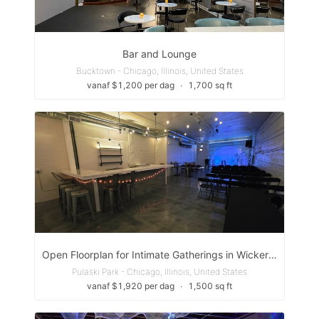
Bar and Lounge
Bucktown - Chicago, Illinois, United States
vanaf $1,200 per dag
∙
1,700 sq ft
Open Floorplan for Intimate Gatherings in Wicker Park
Pulaski Park - Chicago, Illinois, United States
vanaf $1,920 per dag
∙
1,500 sq ft