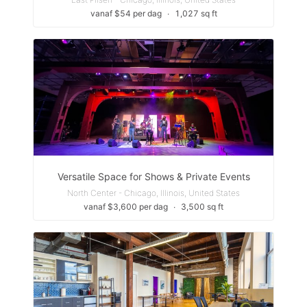
vanaf $54 per dag
∙
1,027 sq ft
Versatile Space for Shows & Private Events
North Center - Chicago, Illinois, United States
vanaf $3,600 per dag
∙
3,500 sq ft