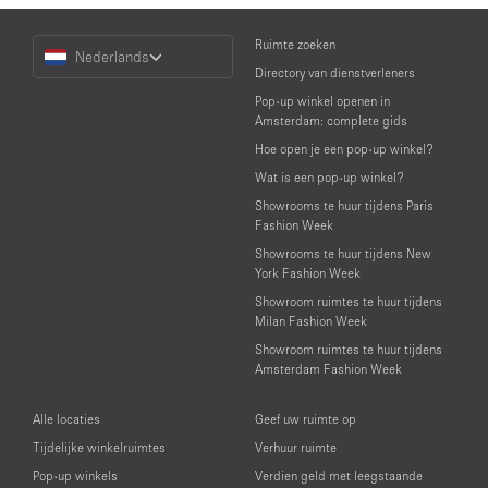
Choose
Ruimte zoeken
Nederlands
a
Directory van dienstverleners
Language
Pop-up winkel openen in
Amsterdam: complete gids
Hoe open je een pop-up winkel?
Wat is een pop-up winkel?
Showrooms te huur tijdens Paris
Fashion Week
Showrooms te huur tijdens New
York Fashion Week
Showroom ruimtes te huur tijdens
Milan Fashion Week
Showroom ruimtes te huur tijdens
Amsterdam Fashion Week
Alle locaties
Geef uw ruimte op
Tijdelijke winkelruimtes
Verhuur ruimte
Pop-up winkels
Verdien geld met leegstaande