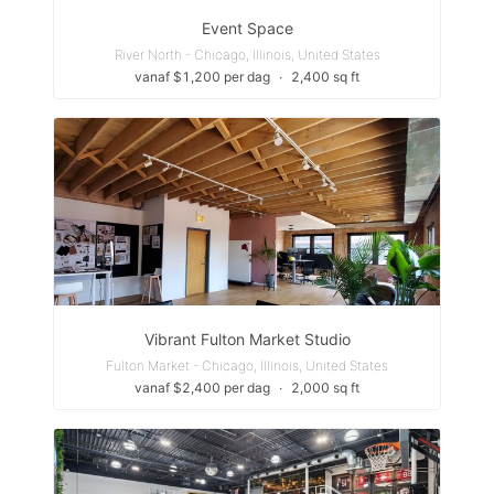
Event Space
River North - Chicago, Illinois, United States
vanaf $1,200 per dag
∙
2,400 sq ft
Vibrant Fulton Market Studio
Fulton Market - Chicago, Illinois, United States
vanaf $2,400 per dag
∙
2,000 sq ft