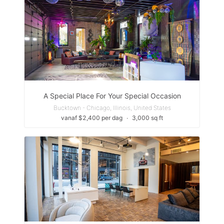
A Special Place For Your Special Occasion
Bucktown - Chicago, Illinois, United States
vanaf $2,400 per dag
∙
3,000 sq ft