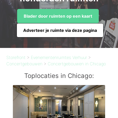
Blader door ruimten op een kaart
Adverteer je ruimte via deze pagina
Storefront
>
Evenementenruimtes Verhuur
>
Concertgebouwen
>
Concertgebouwen in Chicago
Toplocaties in Chicago: