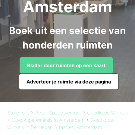
Amsterdam
Boek uit een selectie van
honderden ruimten
Blader door ruimten op een kaart
Adverteer je ruimte via deze pagina
Storefront
>
Retail Space Verhuur
>
Goedkope Winkels
>
Goedkope Winkels in Amsterdam
>
Goedkope
Winkels in De Negen Straatjes, Amsterdam