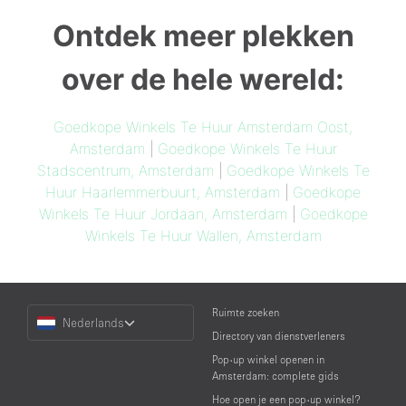
Ontdek meer plekken
over de hele wereld:
Goedkope Winkels Te Huur Amsterdam Oost,
Amsterdam
|
Goedkope Winkels Te Huur
Stadscentrum, Amsterdam
|
Goedkope Winkels Te
Huur Haarlemmerbuurt, Amsterdam
|
Goedkope
Winkels Te Huur Jordaan, Amsterdam
|
Goedkope
Winkels Te Huur Wallen, Amsterdam
Choose
Ruimte zoeken
Nederlands
a
Directory van dienstverleners
Language
Pop-up winkel openen in
Amsterdam: complete gids
Hoe open je een pop-up winkel?