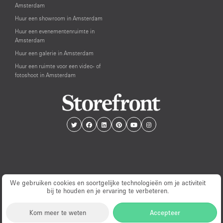
Amsterdam
Huur een showroom in Amsterdam
Huur een evenementenruimte in
Amsterdam
Huur een galerie in Amsterdam
Huur een ruimte voor een video- of
fotoshoot in Amsterdam
We gebruiken cookies en soortgelijke technologieën om je activiteit
bij te houden en je ervaring te verbeteren.
© PopUp Immo, Inc. All rights reserved.
Kom meer te weten
Accepteer
EAA Licence Number: C-075131