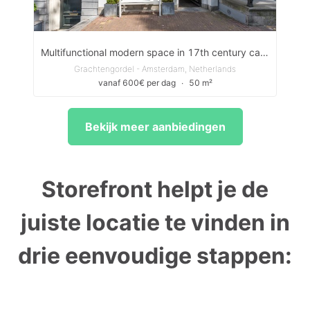
Multifunctional modern space in 17th century canal house on streetlevel with display windows
Grachtengordel - Amsterdam, Netherlands
vanaf 600€ per dag
∙
50 m²
Bekijk meer aanbiedingen
Storefront helpt je de
juiste locatie te vinden in
drie eenvoudige stappen: