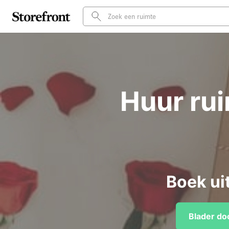
Huur rui
Boek ui
Blader do