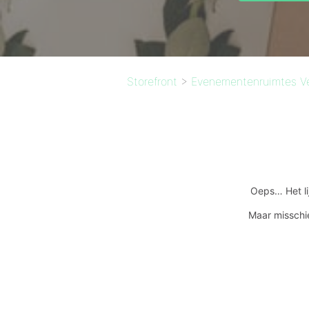
Storefront
>
Evenementenruimtes V
Oeps… Het li
Maar misschi