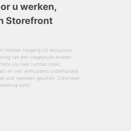
oor u werken,
n Storefront
en hebben toegang tot exclusieve
uning van een toegewijde ervaren
ens jou naar ruimtes zoekt,
ert en met verhuurders onderhandelt.
iet voor iedereen geschikt. Controleer
nmerking komt!