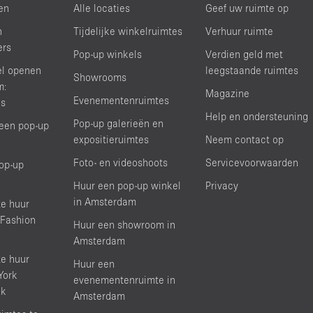
en
Alle locaties
Geef uw ruimte op
n
Tijdelijke winkelruimtes
Verhuur ruimte
ers
Pop-up winkels
Verdien geld met
el openen
leegstaande ruimtes
Showrooms
m:
Magazine
Evenementenruimtes
ds
Help en ondersteuning
Pop-up galerieën en
een pop-up
expositieruimtes
Neem contact op
Foto- en videoshoots
Servicevoorwaarden
op-up
Huur een pop-up winkel
Privacy
in Amsterdam
e huur
 Fashion
Huur een showroom in
Amsterdam
e huur
Huur een
York
evenementenruimte in
ek
Amsterdam