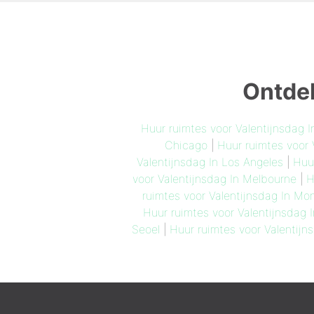
Ontdek
Huur ruimtes voor Valentijnsdag 
Chicago
|
Huur ruimtes voor
Valentijnsdag In Los Angeles
|
Huur
voor Valentijnsdag In Melbourne
|
H
ruimtes voor Valentijnsdag In Mon
Huur ruimtes voor Valentijnsdag 
Seoel
|
Huur ruimtes voor Valentijn