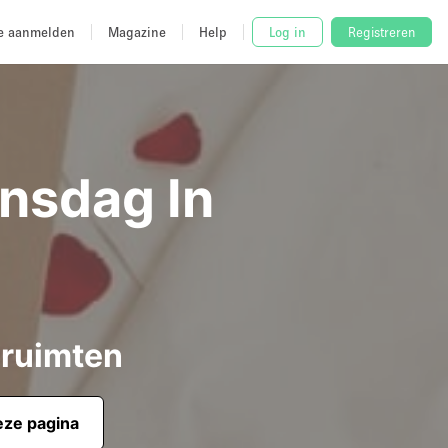
e aanmelden
Magazine
Help
Log in
Registreren
jnsdag In
 ruimten
eze pagina