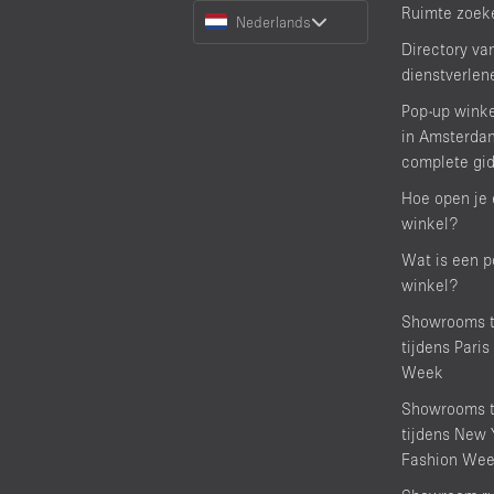
Choose
Ruimte zoek
Nederlands
a
Directory va
Language
dienstverlen
Pop-up wink
in Amsterda
complete gi
Hoe open je 
winkel?
Wat is een p
winkel?
Showrooms t
tijdens Paris
Week
Showrooms t
tijdens New 
Fashion We