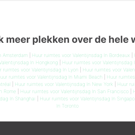
 meer plekken over de hele 
In Amsterdam
|
Huur ruimtes voor Valentijnsdag In Bordeaux
|
 Valentijnsdag In Hongkong
|
Huur ruimtes voor Valentijnsdag
 ruimtes voor Valentijnsdag In Lyon
|
Huur ruimtes voor Valen
uur ruimtes voor Valentijnsdag In Miami Beach
|
Huur ruimtes
tréal
|
Huur ruimtes voor Valentijnsdag In New York
|
Huur rui
In Rome
|
Huur ruimtes voor Valentijnsdag In San Francisco
|
sdag In Shanghai
|
Huur ruimtes voor Valentijnsdag In Singapo
In Toronto