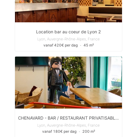
Location bar au coeur de Lyon 2
Lyon, Auvergne-Rhône-Alpes, France
vanaf 420€ per dag
∙
45 m²
CHENAVARD - BAR / RESTAURANT PRIVATISABLE POUR ÉVÈNEMENTS PRIVÉS & PROS
Lyon, Auvergne-Rhône-Alpes, France
vanaf 180€ per dag
∙
200 m²