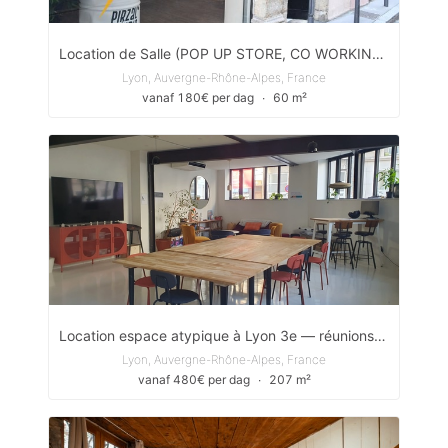
Location de Salle (POP UP STORE, CO WORKING, EVENTS...)
Lyon, Auvergne-Rhône-Alpes, France
vanaf 180€ per dag
∙
60 m²
Location espace atypique à Lyon 3e — réunions, ateliers, conférences, événements (jusqu'à 50 pers.)
Lyon, Auvergne-Rhône-Alpes, France
vanaf 480€ per dag
∙
207 m²