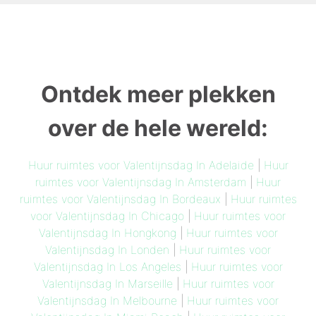
Ontdek meer plekken
over de hele wereld:
Huur ruimtes voor Valentijnsdag In Adelaide
|
Huur
ruimtes voor Valentijnsdag In Amsterdam
|
Huur
ruimtes voor Valentijnsdag In Bordeaux
|
Huur ruimtes
voor Valentijnsdag In Chicago
|
Huur ruimtes voor
Valentijnsdag In Hongkong
|
Huur ruimtes voor
Valentijnsdag In Londen
|
Huur ruimtes voor
Valentijnsdag In Los Angeles
|
Huur ruimtes voor
Valentijnsdag In Marseille
|
Huur ruimtes voor
Valentijnsdag In Melbourne
|
Huur ruimtes voor