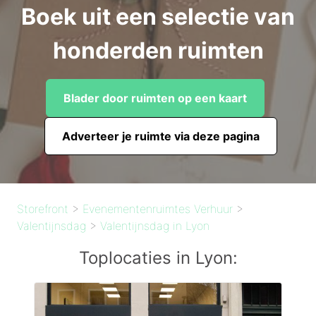
Boek uit een selectie van
honderden ruimten
Blader door ruimten op een kaart
Adverteer je ruimte via deze pagina
Storefront
>
Evenementenruimtes Verhuur
>
Valentijnsdag
>
Valentijnsdag in Lyon
Toplocaties in Lyon: