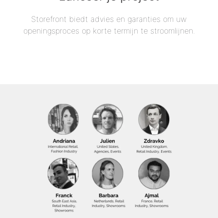
Storefront biedt advies en garanties om uw
openingsproces op korte termijn te stroomlijnen.