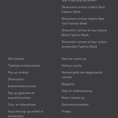
Wat is een pop-up winkel?
Showrooms te huur tijdens Paris
Fashion Week
Showrooms te huur tijdens New
York Fashion Week
Showroom ruimtes te huur tijdens
Milan Fashion Week
Showroom ruimtes te huur tijdens
Amsterdam Fashion Week
Alle locaties
Geef uw ruimte op
Tijdelijke winkelruimtes
Verhuur ruimte
Pop-up winkels
Verdien geld met leegstaande
ruimtes
Showrooms
Magazine
Evenementenruimtes
Help en ondersteuning
Pop-up galerieën en
expositieruimtes
Neem contact op
Foto- en videoshoots
Servicevoorwaarden
Huur een pop-up winkel in
Privacy
Amsterdam