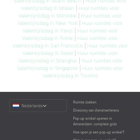
Valentijnsdag In Miami Beach
|
Huur ruimtes voor
Valentijnsdag In Milaan
|
Huur ruimtes voor
Valentijnsdag In Montréal
|
Huur ruimtes voor
Valentijnsdag In New York
|
Huur ruimtes voor
Valentijnsdag In Parijs
|
Huur ruimtes voor
Valentijnsdag In Rome
|
Huur ruimtes voor
Valentijnsdag In San Francisco
|
Huur ruimtes voor
Valentijnsdag In Seoel
|
Huur ruimtes voor
Valentijnsdag In Shanghai
|
Huur ruimtes voor
Valentijnsdag In Singapore
|
Huur ruimtes voor
Valentijnsdag In Toronto
Choose
Ruimte zoeken
Nederlands
a
Directory van dienstverleners
Language
Pop-up winkel openen in
Amsterdam: complete gids
Hoe open je een pop-up winkel?