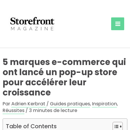
Aller
au
contenu
Mai
Men
5 marques e-commerce qui
ont lancé un pop-up store
pour accélérer leur
croissance
Par
Adrien Kerbrat
/
Guides pratiques
,
Inspiration
,
Réussites
/
3 minutes de lecture
Table of Contents