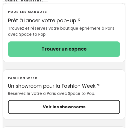
pourquoi et
comment activer
POUR LES MARQUES
une boutique
Prêt à lancer votre pop-up ?
éphémère pour le
Trouvez et réservez votre boutique éphémère à Paris
14 février
avec Space to Pop.
Trouver un espace
FASHION WEEK
Un showroom pour la Fashion Week ?
Réservez le vôtre à Paris avec Space to Pop.
Voir les showrooms