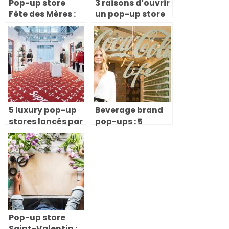
Pop-up store
3 raisons d’ouvrir
Fête des Mères :
un pop-up store
comment créer
en B2B !
une expérience
éphémère qui
marque les
esprits
5 luxury pop-up
Beverage brand
stores lancés par
pop-ups : 5
des maisons de
exemples
luxe (et pourquoi
inspirants et
ce modèle
guide
fonctionne)
stratégique pour
lancer le vôtre
Pop-up store
Saint-Valentin :