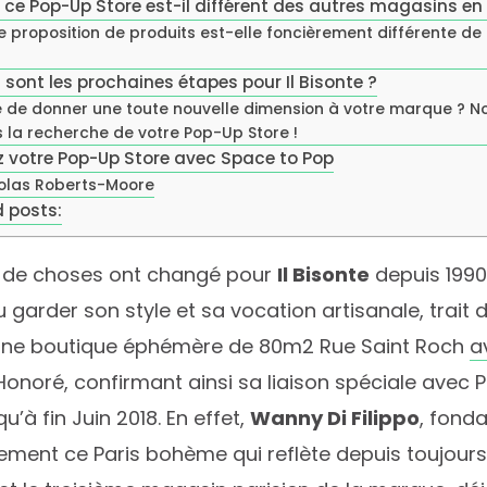
 ce Pop-Up Store est-il différent des autres magasins en
e proposition de produits est-elle foncièrement différente d
 sont les prochaines étapes pour Il Bisonte ?
e de donner une toute nouvelle dimension à votre marque ?
 la recherche de votre Pop-Up Store !
z votre Pop-Up Store avec Space to Pop
olas Roberts-Moore
 posts:
de choses ont changé pour
Il Bisonte
depuis 1990
 garder son style et sa vocation artisanale, trait di
une boutique éphémère de 80m2 Rue Saint Roch
a
Honoré, confirmant ainsi sa liaison spéciale avec 
qu’à fin Juin 2018. En effet,
Wanny Di Filippo
, fond
rement ce Paris bohème qui reflète depuis toujours 