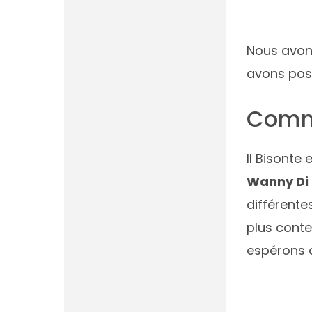
Nous avon
avons posé
Comme
Il Bisonte
Wanny Di 
différente
plus conte
espérons q