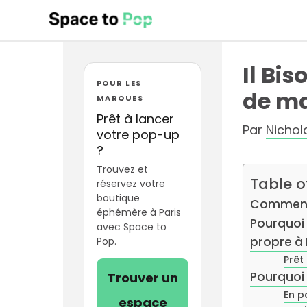
Aller
au
contenu
Il Bi
POUR LES
de m
MARQUES
Prêt à lancer
Par
Nicho
votre pop-up
?
Trouvez et
Table o
réservez votre
boutique
Comment p
éphémère à Paris
Pourquoi 
avec Space to
propre à 
Pop.
Prêt
Pourquoi 
Trouver un
En p
espace