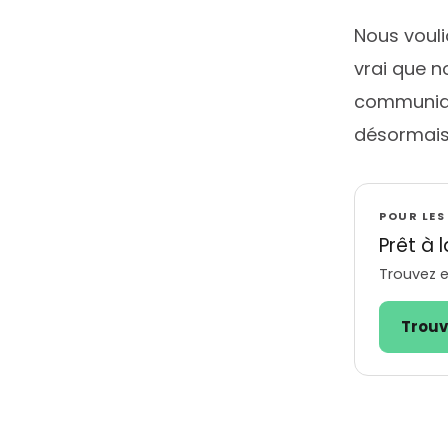
Nous vouli
vrai que n
communique
désormais
POUR LE
Prêt à 
Trouvez e
Trouv