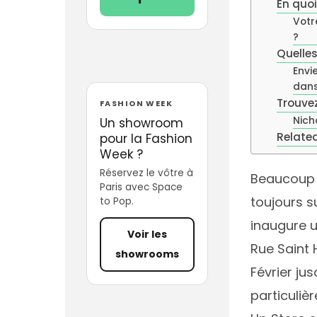
En quoi
Votr
?
Quelles
Envi
dans
Trouve
FASHION WEEK
Nich
Un showroom
Related
pour la Fashion
Week ?
Réservez le vôtre à
Beaucoup 
Paris avec Space
toujours su
to Pop.
inaugure 
Voir les
Rue Saint 
showrooms
Février jus
particuliè