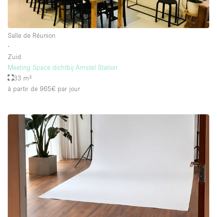
Salle de Réunion
∙
Zuid
Meeting Space dichtbij Amstel Station
33 m²
à partir de 965€
par jour