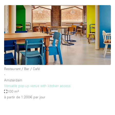
Restaurant / Bar / Café
∙
Amsterdam
Versatile pop-up venue with kitchen access
100 m²
à partir de 1.200€
par jour