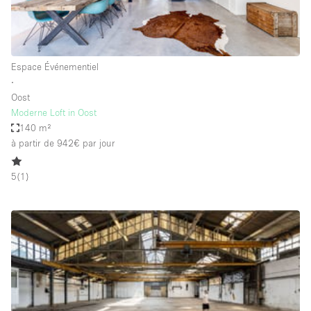
Espace Epuré / Minimaliste
Exposition Véhicules
Internet
Espace Événementiel
∙
Jardin
Oost
Licence Alcool
Moderne Loft in Oost
140 m²
Lumière du Jour
à partir de 942€
par jour
Mobilier
5
(
1
)
Parking Privé
Plusieurs Pièces
Portants
Presentoir Vitrine
Rooftop / Terrasse
Réserve