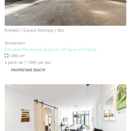
Salle de Bain
Smoking Area
Soundproof
Entrepôt / Espace Stockage / Box
Style Haussmannien
∙
Amsterdam
Style Industriel
Industrial Warehouse Space for All Types of Projects
Sur Rue
1.060 m²
à partir de 1.194€
par jour
Surface Habitable
PROPRIÉTAIRE RÉACTIF
Système de sécurité
Terrace
Toilettes
Water Access
Éclairage
Électricité