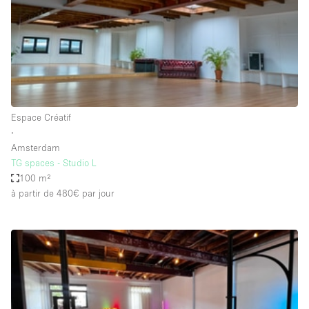
Maison / Villa / Hôtel Particulier
Restaurant / Bar / Café
Rooftop
Salle
Salle de Conférence
Espace Créatif
Salle de Réunion
∙
Salon / Festival
Amsterdam
TG spaces - Studio L
Salon Beauté / Coiffure
100 m²
Studio Photo / Tournage
à partir de 480€
par jour
Étal de Marché
Caractéristiques de l'espace
Accès aux handicapés