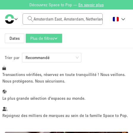
Découvrez Space to Pop —
En savoir plus
Tarif à la journée
0€
5.000€+
Dates
Plus de filtres
Trier par
Taille de l'espace
Recommandé
Transactions vérifiées, réservez en toute tranquillité ! Nous veillons.
10 m²
500+ m²
Nous protégeons. Nous sécurisons.
~ 13 personnes
~ 650 personnes
La plus grande sélection d'espaces au monde.
Type de projet
Rejoignez des milliers de marques au sein de la famille Space to Pop.
Vente au