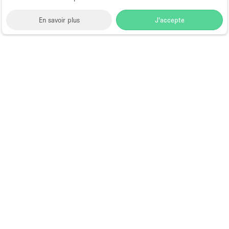
En savoir plus
J'accepte
Space to Pop
>
Lieu shooting photo/video
>
Espace
Shooting Photo/Video à Amsterdam
>
Espace
Shooting Photo/Video à Amsterdam Est, Amsterdam
Studio Photo et Vidéo à Amsterdam
Est, Amsterdam
Choose
Magazine
Français
a
Guide des boutiques éphémères à
Language
Paris
Calendrier Fashion Week Paris :
toutes les dates