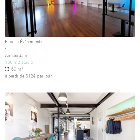
Air conditionné
Animals Friendly
Ascenseur
Bar
Espace Événementiel
∙
Cabines d'essayage
Amsterdam
Chauffage
160 m2 studio
160 m²
Comptoir
à partir de 612€
par jour
Concierge
Cuisine
De plain-pied
Entrée Large
Espace Avec Vue
Espace Brut