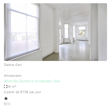
Galerie d'art
∙
Amsterdam
White Box Ruimte In Amsterdam Oost
64 m²
à partir de 873€
par jour
5
(
1
)