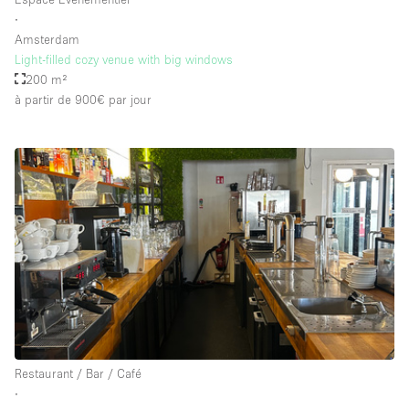
∙
Amsterdam
Light-filled cozy venue with big windows
200 m²
à partir de 900€
par jour
Restaurant / Bar / Café
∙