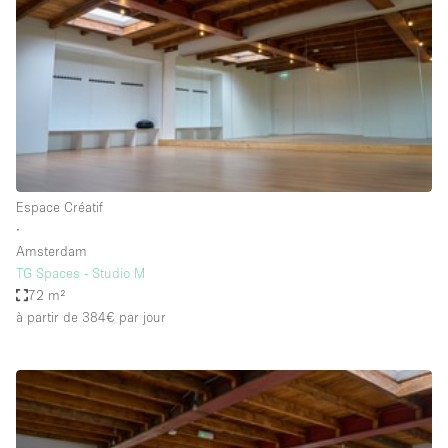
Boutique en Partage
Bureaux
Camion / Fourgon
Commerce
Container
Entrepôt / Espace Stockage / Box
Espace Créatif
Espace Atypique / Unique
∙
Espace Créatif
Amsterdam
TG Spaces - Studio M
Espace Publicitaire
72 m²
Espace Événementiel
à partir de 384€
par jour
Galerie d'art
Kiosque / Stand / Corner
Lobby / Accueil