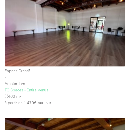
Showroom
Événement
Art
Alimentation
détail
Séance de
Local
Conférence
Réunion
Bureaux
photo
Commercial
Partagé
Type de l'espace
Espace Créatif
∙
Appartement / Loft
Amsterdam
TG Spaces - Entire Venue
Atelier
400 m²
Autre
à partir de 1.470€
par jour
Bateau
Boutique / Magasin