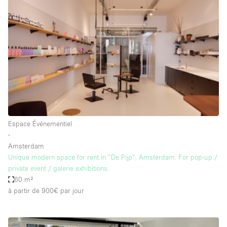
Showroom
Événement
Art
Alimentation
détail
Séance de
Local
Conférence
Réunion
Bureaux
photo
Commercial
Partagé
Type de l'espace
Espace Événementiel
∙
Appartement / Loft
Amsterdam
Unique modern space for rent in "De Pijp", Amsterdam. For pop-up /
Atelier
private event / galerie exhibitions.
Autre
60 m²
à partir de 900€
par jour
Bateau
Boutique / Magasin