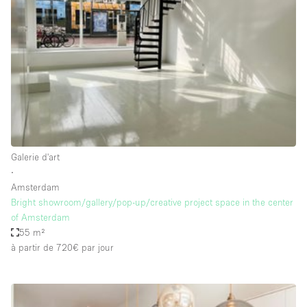
Boutique en Partage
Bureaux
Camion / Fourgon
Commerce
Container
Entrepôt / Espace Stockage / Box
Espace Atypique / Unique
Galerie d'art
Espace Créatif
∙
Amsterdam
Espace Publicitaire
Bright showroom/gallery/pop-up/creative project space in the center
Espace Événementiel
of Amsterdam
55 m²
Galerie d'art
à partir de 720€
par jour
Kiosque / Stand / Corner
Lobby / Accueil