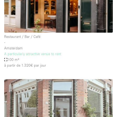
Espace Epuré / Minimaliste
Exposition Véhicules
Internet
Jardin
Restaurant / Bar / Café
Licence Alcool
∙
Amsterdam
Lumière du Jour
A particularly attractive venue to rent
Mobilier
100 m²
à partir de 1.320€
par jour
Parking Privé
Plusieurs Pièces
Portants
Presentoir Vitrine
Rooftop / Terrasse
Réserve