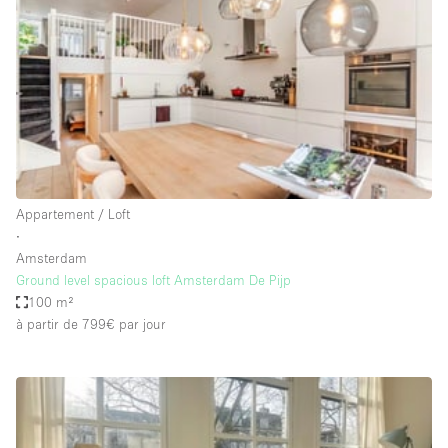
Maison / Villa / Hôtel Particulier
Restaurant / Bar / Café
Rooftop
Salle
Salle de Conférence
Salle de Réunion
Salon / Festival
Appartement / Loft
∙
Salon Beauté / Coiffure
Amsterdam
Studio Photo / Tournage
Ground level spacious loft Amsterdam De Pijp
100 m²
Étal de Marché
à partir de 799€
par jour
Caractéristiques de l'espace
Accès aux handicapés