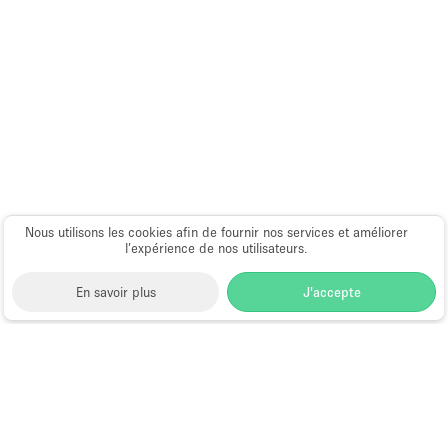
Nous utilisons les cookies afin de fournir nos services et améliorer
l’expérience de nos utilisateurs.
En savoir plus
J'accepte
Space to Pop
>
Louer un espace événementiel
>
Location Espaces Événementiels à Amsterdam
>