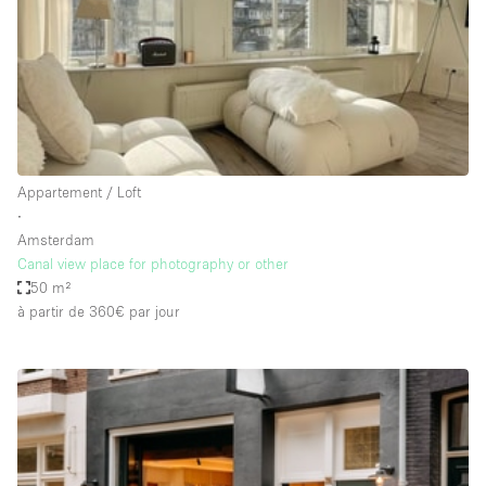
Air conditionné
Animals Friendly
Ascenseur
Bar
Cabines d'essayage
Appartement / Loft
Chauffage
∙
Amsterdam
Comptoir
Canal view place for photography or other
Concierge
50 m²
à partir de 360€
par jour
Cuisine
De plain-pied
Entrée Large
Espace Avec Vue
Espace Brut