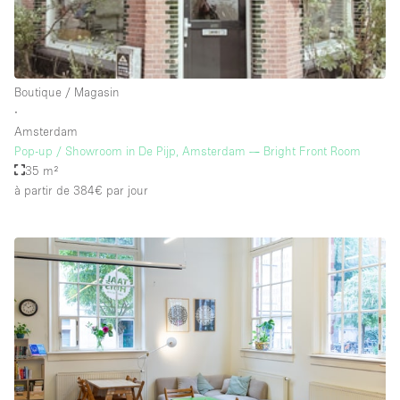
Salle de Bain
Smoking Area
Soundproof
Boutique / Magasin
Style Haussmannien
∙
Amsterdam
Style Industriel
Pop-up / Showroom in De Pijp, Amsterdam — Bright Front Room
Sur Rue
35 m²
à partir de 384€
par jour
Surface Habitable
Système de sécurité
Terrace
Toilettes
Water Access
Éclairage
Électricité