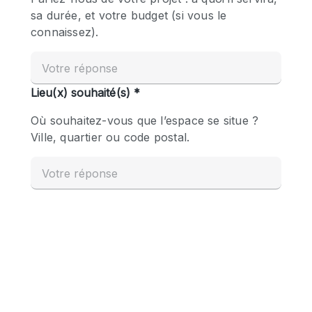
Boutique en Partage
Bureaux
Camion / Fourgon
Commerce
Container
Entrepôt / Espace Stockage / Box
Espace Atypique / Unique
Espace Créatif
Espace Publicitaire
Espace Événementiel
Galerie d'art
Kiosque / Stand / Corner
Lobby / Accueil