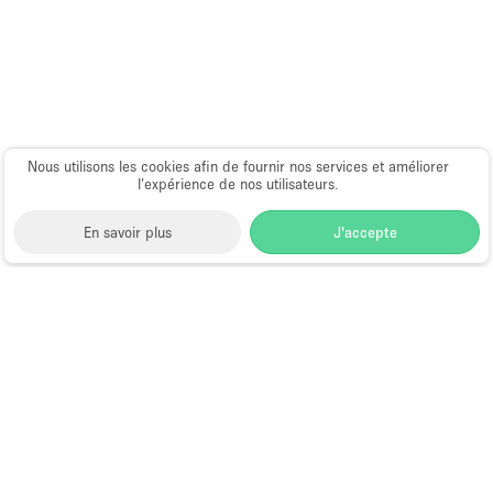
Nous utilisons les cookies afin de fournir nos services et améliorer
l’expérience de nos utilisateurs.
En savoir plus
J'accepte
Space to Pop
>
Louer un local commercial
>
Location
Local Commercial Flexible à Belfast
Local Commercial à Louer à Belfast
Quels sont les