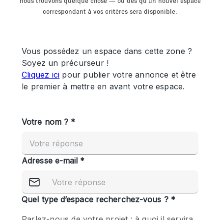
nous trouvons quelque chose — ou dès qu'un nouvel espace
Showroom
Événement
Art
Alimentation
détail
correspondant à vos critères sera disponible.
Séance de
Local
Conférence
Réunion
Bureaux
photo
Commercial
Partagé
Type de l'espace
Appartement / Loft
Atelier
Autre
Bateau
Boutique / Magasin