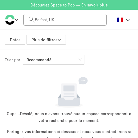
Découvrez Space to Pop —
En savoir plus
Tarif à la journée
£0
£5,000+
Dates
Plus de filtres
Trier par
Taille de l'espace
Recommandé
100 sq ft
5000+ sq ft
~ 13 personnes
~ 650 personnes
Type de projet
Oups...
Désolé, nous n'avons trouvé aucun espace correspondant à
votre recherche pour le moment.
Partagez vos informations ci-dessous et nous vous contacterons si
Vente au