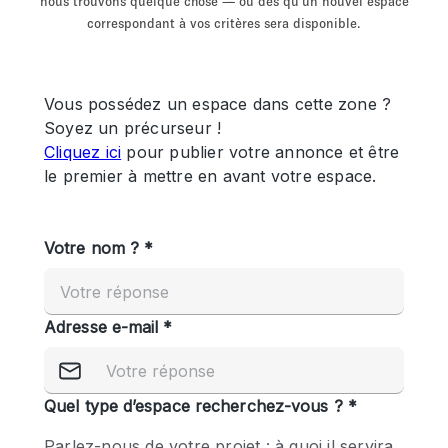
nous trouvons quelque chose — ou dès qu'un nouvel espace
Showroom
Événement
Art
Alimentation
détail
correspondant à vos critères sera disponible.
Séance de
Local
Conférence
Réunion
Bureaux
photo
Commercial
Partagé
Type de l'espace
Appartement / Loft
Atelier
Autre
Bateau
Boutique / Magasin