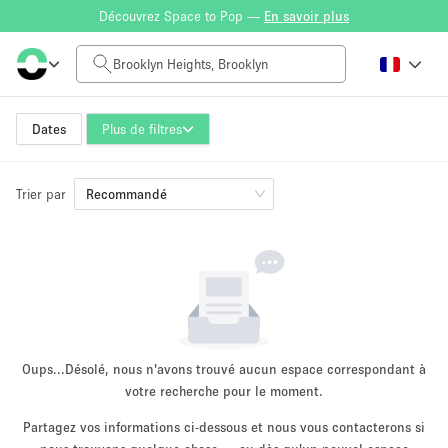
Découvrez Space to Pop —
En savoir plus
Tarif à la journée
$0
$5,000+
Dates
Plus de filtres
Trier par
Taille de l'espace
Recommandé
100 sq ft
5000+ sq ft
~ 13 personnes
~ 650 personnes
Type de projet
Oups...
Désolé, nous n'avons trouvé aucun espace correspondant à
votre recherche pour le moment.
Partagez vos informations ci-dessous et nous vous contacterons si
Vente au