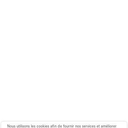
Espace Epuré / Minimaliste
Exposition Véhicules
Internet
Jardin
Licence Alcool
Lumière du Jour
Mobilier
Parking Privé
Plusieurs Pièces
Portants
Presentoir Vitrine
Rooftop / Terrasse
Réserve
Nous utilisons les cookies afin de fournir nos services et améliorer