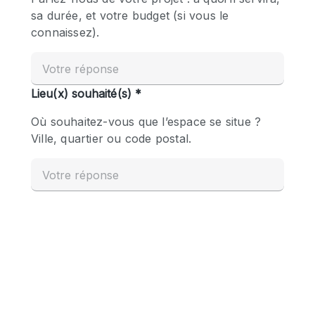
Boutique en Partage
Bureaux
Camion / Fourgon
Commerce
Container
Entrepôt / Espace Stockage / Box
Espace Atypique / Unique
Espace Créatif
Espace Publicitaire
Espace Événementiel
Galerie d'art
Kiosque / Stand / Corner
Lobby / Accueil