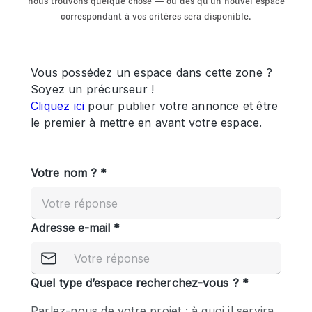
nous trouvons quelque chose — ou dès qu'un nouvel espace
Showroom
Événement
Art
Alimentation
détail
correspondant à vos critères sera disponible.
Séance de
Local
Conférence
Réunion
Bureaux
photo
Commercial
Partagé
Type de l'espace
Appartement / Loft
Atelier
Autre
Bateau
Boutique / Magasin