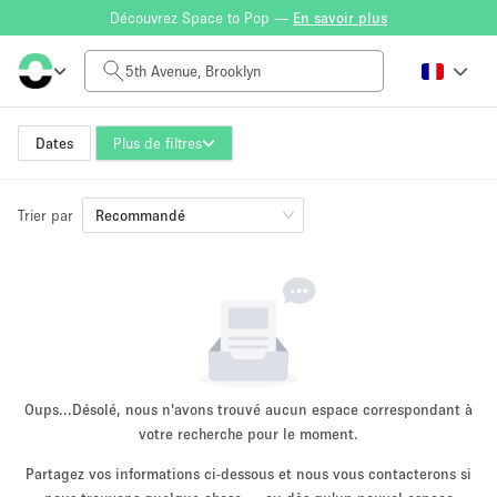
Découvrez Space to Pop —
En savoir plus
Tarif à la journée
$0
$5,000+
Dates
Plus de filtres
Trier par
Taille de l'espace
Recommandé
100 sq ft
5000+ sq ft
~ 13 personnes
~ 650 personnes
Type de projet
Oups...
Désolé, nous n'avons trouvé aucun espace correspondant à
votre recherche pour le moment.
Partagez vos informations ci-dessous et nous vous contacterons si
Vente au