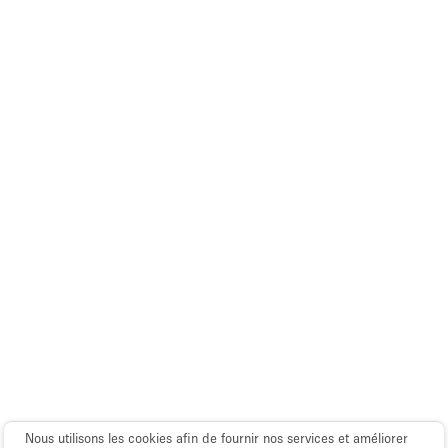
Espace Epuré / Minimaliste
Exposition Véhicules
Internet
Jardin
Licence Alcool
Lumière du Jour
Mobilier
Parking Privé
Plusieurs Pièces
Portants
Presentoir Vitrine
Rooftop / Terrasse
Réserve
Nous utilisons les cookies afin de fournir nos services et améliorer