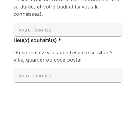
Boutique en Partage
Bureaux
Camion / Fourgon
Commerce
Container
Entrepôt / Espace Stockage / Box
Espace Atypique / Unique
Espace Créatif
Espace Publicitaire
Espace Événementiel
Galerie d'art
Kiosque / Stand / Corner
Lobby / Accueil