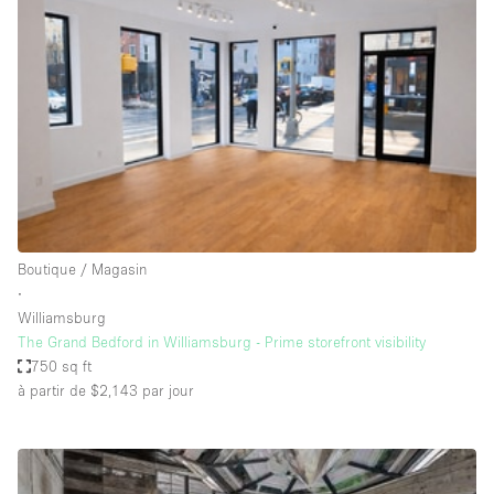
Showroom
Événement
Art
Alimentation
détail
Séance de
Local
Conférence
Réunion
Bureaux
photo
Commercial
Partagé
Type de l'espace
Boutique / Magasin
∙
Appartement / Loft
Williamsburg
The Grand Bedford in Williamsburg - Prime storefront visibility
Atelier
750 sq ft
Autre
à partir de $2,143
par jour
Bateau
Boutique / Magasin