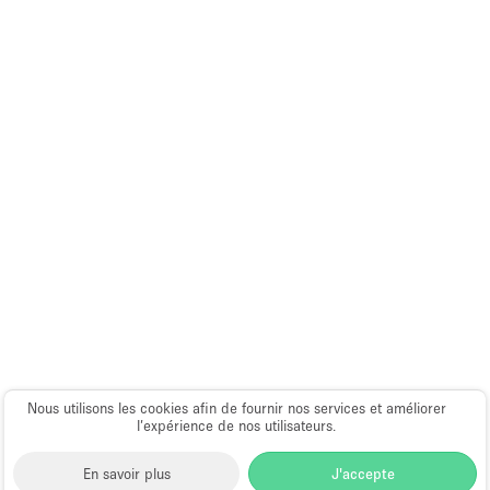
Équipement de bureau
Équipement sonore et vidéo
Étage/accès
Sous-sol
Rez-de-chaussée sur cour
Rez-de-chaussée sur rue
Centre commercial
Rooftop
À l'étage
Nous utilisons les cookies afin de fournir nos services et améliorer
Autre
l’expérience de nos utilisateurs.
En savoir plus
J'accepte