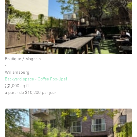
Maison / Villa / Hôtel Particulier
Restaurant / Bar / Café
Rooftop
Salle
Salle de Conférence
Salle de Réunion
Boutique / Magasin
Salon / Festival
∙
Williamsburg
Salon Beauté / Coiffure
Backyard space - Coffee Pop-Ups!
Studio Photo / Tournage
1,000 sq ft
à partir de $10,200
par jour
Étal de Marché
Caractéristiques de l'espace
Accès aux handicapés