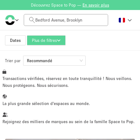
Découvrez Space to Pop —
En savoir plus
Tarif à la journée
$0
$5,000+
Dates
Plus de filtres
Trier par
Taille de l'espace
Recommandé
Transactions vérifiées, réservez en toute tranquillité ! Nous veillons.
100 sq ft
5000+ sq ft
Nous protégeons. Nous sécurisons.
~ 13 personnes
~ 650 personnes
La plus grande sélection d'espaces au monde.
Type de projet
Rejoignez des milliers de marques au sein de la famille Space to Pop.
Vente au