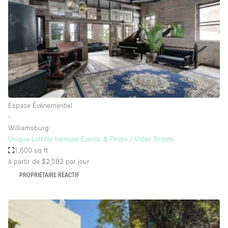
Boutique en Partage
Bureaux
Camion / Fourgon
Commerce
Container
Entrepôt / Espace Stockage / Box
Espace Événementiel
Espace Atypique / Unique
∙
Espace Créatif
Williamsburg
Unique Loft for Intimate Events & Photo / Video Shoots
Espace Publicitaire
1,600 sq ft
Espace Événementiel
à partir de $2,592
par jour
PROPRIÉTAIRE RÉACTIF
Galerie d'art
Kiosque / Stand / Corner
Lobby / Accueil