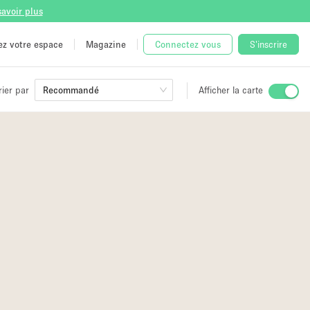
savoir plus
tez votre espace
Magazine
Connectez vous
S'inscrire
rier par
Recommandé
Afficher la carte
ge
 Unique
e