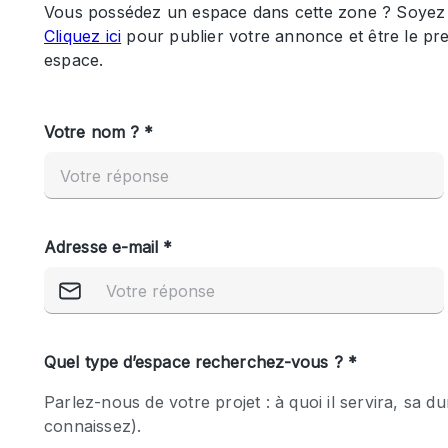
Maison / Villa / Hôtel Particulier
Rooftop
Salle de Conférence
Salon / Festival
Studio Photo / Tournage
Caractéristiques 
Accès aux handicapés
de l'espace
Animals Friendly
Bar
Chauffage
Concierge
De plain-pied
Espace Avec Vue