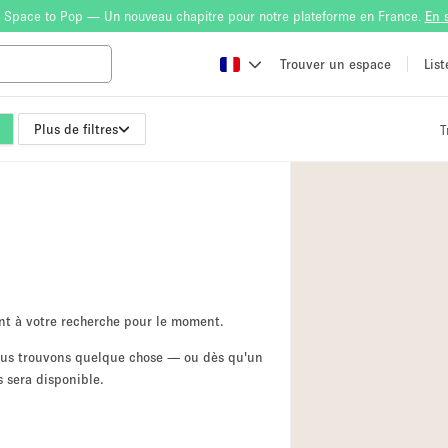
 Space to Pop — Un nouveau chapitre pour notre plateforme en France.
En 
Trouver un espace
Lis
Plus de filtres
T
Atelier
Bateau
Boutique en Parta
Camion / Fourgon
Container
Espace Atypique /
nt à votre recherche pour le moment.
Espace Publicitair
nous trouvons quelque chose — ou dès qu'un
 sera disponible.
Galerie d'art
Lobby / Accueil