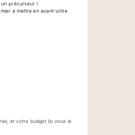
Restaurant / Bar / 
Salle
Salle de Réunion
Salon Beauté / Coi
Étal de Marché
Air conditionné
Ascenseur
Cabines d'essayag
Comptoir
Cuisine
Entrée Large
Espace Brut