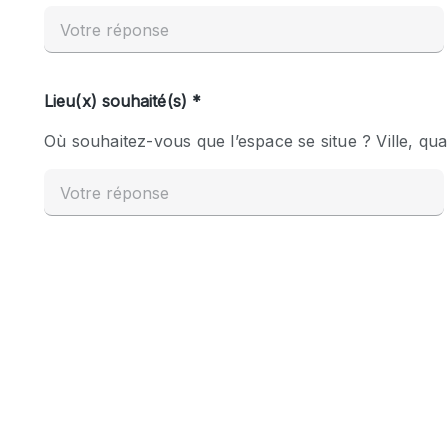
Espace Epuré / Minimaliste
Internet
Licence Alcool
Mobilier
Plusieurs Pièces
Presentoir Vitrine
Réserve
Smoking Area
Style Haussmannien
Sur Rue
Système de sécurité
Toilettes
Éclairage