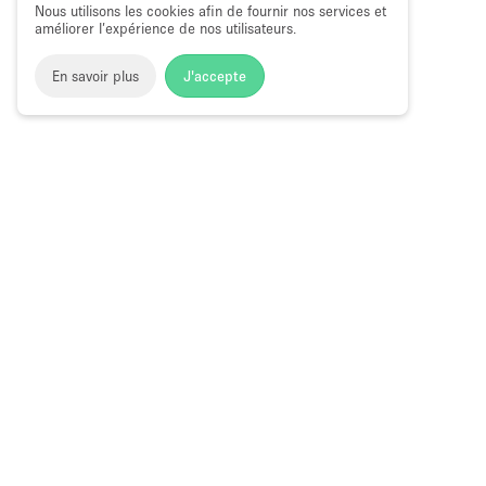
Nous utilisons les cookies afin de fournir nos services et
améliorer l’expérience de nos utilisateurs.
En savoir plus
J'accepte
Space to Pop
>
Louer une salle de conférence
>
Location Sa
Location Salles De Conférence à Colora
Choose
Magazine
Français
a
Guide des bo
Language
éphémères à