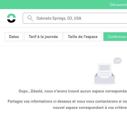
Découvrez
Dates
Tarif à la journée
Taille de l'espace
Conférence
Type de l'espace
Appartement / Loft
Autre
Boutique / Magasin
Bureaux
Commerce
Entrepôt / Espace Stockage / Box
Oups...
Désolé, nous n'avons trouvé aucun espace corresponda
Espace Créatif
Partagez vos informations ci-dessous et nous vous contacterons si 
nouvel espace correspondant à vos critères
Espace Événementiel
Kiosque / Stand / Corner