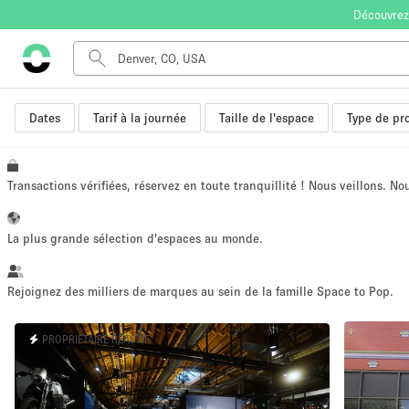
Découvrez
Dates
Tarif à la journée
Taille de l'espace
Type de pro
Type de l'espace
Appartement / Loft
Autre
Transactions vérifiées, réservez en toute tranquillité ! Nous veillons. N
Boutique / Magasin
Bureaux
La plus grande sélection d'espaces au monde.
Commerce
Entrepôt / Espace Stockage / Box
Rejoignez des milliers de marques au sein de la famille Space to Pop.
Espace Créatif
PROPRIÉTAIRE RÉACTIF
Espace Événementiel
Kiosque / Stand / Corner