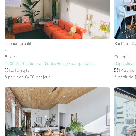
Espace Epuré / Minimaliste
Internet
Licence Alcool
Mobilier
Espace Créatif
Restaurant 
Plusieurs Pièces
∙
∙
Baker
Central
Presentoir Vitrine
1000 Sq ft Industrial Studio/Retail/Pop-up space
Sophisticat
Réserve
1,010 sq ft
1,425 sq 
à partir de $420
par jour
à partir de
Smoking Area
Style Haussmannien
Sur Rue
Système de sécurité
Toilettes
Éclairage