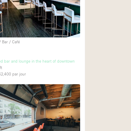
Exposition Véhicul
Jardin
Lumière du Jour
Parking Privé
/ Bar / Café
Portants
Rooftop / Terrasse
ed bar and lounge in the heart of downtown
Salle de Bain
ft
 $2,400
par jour
Soundproof
Style Industriel
Surface Habitable
Terrace
Water Access
Électricité