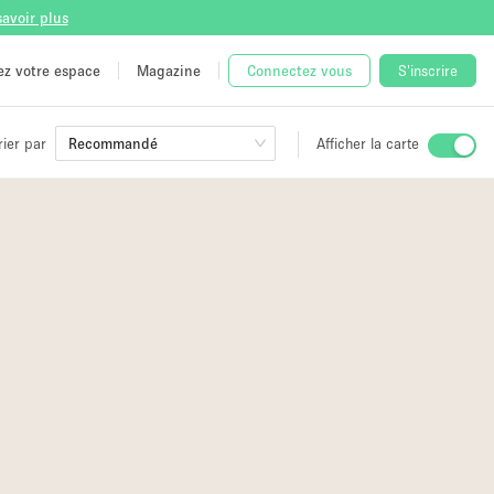
savoir plus
tez votre espace
Magazine
Connectez vous
S'inscrire
rier par
Recommandé
Afficher la carte
ge
 Unique
e