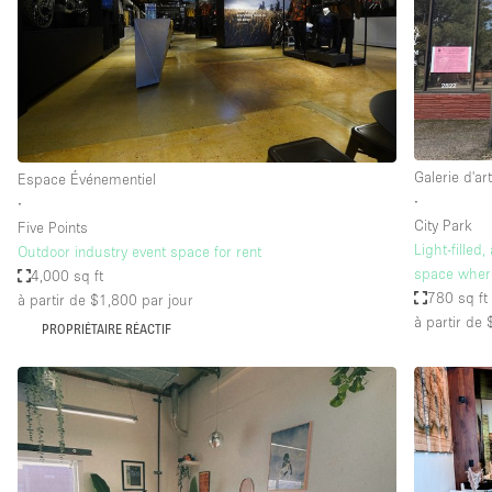
Maison / Villa / Hôtel Particulier
Rooftop
Salle de Conférence
Salon / Festival
Studio Photo / Tournage
Galerie d'ar
Espace Événementiel
∙
∙
City Park
Five Points
Caractéristiques 
Accès aux handicapés
Light-filled
Outdoor industry event space for rent
de l'espace
space where
4,000 sq ft
Animals Friendly
780 sq ft
à partir de $1,800
par jour
Bar
à partir de
PROPRIÉTAIRE RÉACTIF
Chauffage
Concierge
De plain-pied
Espace Avec Vue