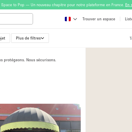
 Space to Pop — Un nouveau chapitre pour notre plateforme en France.
En 
Trouver un espace
Lis
jet
Plus de filtres
T
Atelier
Bateau
ous protégeons. Nous sécurisons.
Boutique en Parta
Camion / Fourgon
Container
Espace Atypique /
Espace Publicitair
Galerie d'art
Lobby / Accueil