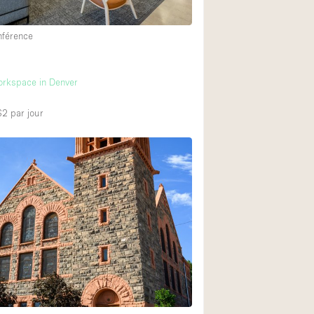
nférence
workspace in Denver
$2
par jour