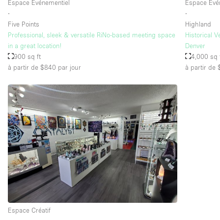
Espace Événementiel
Espace Évé
∙
∙
Five Points
Highland
Professional, sleek & versatile RiNo-based meeting space
Historical 
in a great location!
Denver
900 sq ft
4,000 sq 
à partir de $840
par jour
à partir de
Espace Créatif