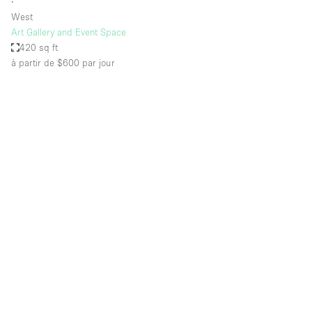
∙
West
Art Gallery and Event Space
420 sq ft
à partir de $600
par jour