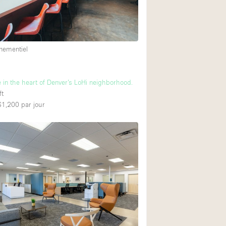
Équipement sonore
nementiel
Rez-de-chaussée su
Centre commercial
 in the heart of Denver’s LoHi neighborhood.
À l'étage
ft
 $1,200
par jour