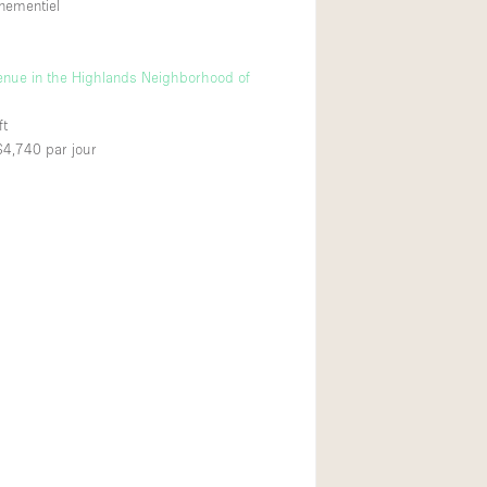
nementiel
Venue in the Highlands Neighborhood of
ft
 $4,740
par jour