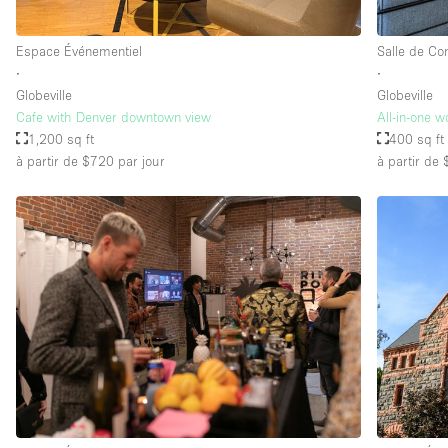
Espace Événementiel
Salle de Co
∙
∙
Globeville
Globeville
Cafe with Denver downtown view
All-in-one 
1,200 sq ft
400 sq ft
à partir de $720
par jour
à partir de 