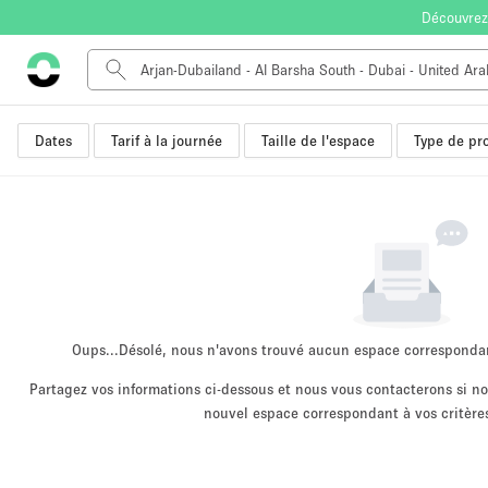
Découvrez
Dates
Tarif à la journée
Taille de l'espace
Type de pro
Type de l'espace
Appartement / Loft
Autre
Boutique / Magasin
Bureaux
Commerce
Entrepôt / Espace Stockage / Box
Oups...
Désolé, nous n'avons trouvé aucun espace corresponda
Espace Créatif
Partagez vos informations ci-dessous et nous vous contacterons si 
nouvel espace correspondant à vos critères
Espace Événementiel
Kiosque / Stand / Corner