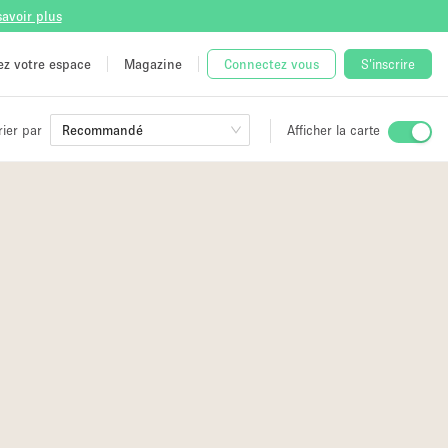
savoir plus
tez votre espace
Magazine
Connectez vous
S'inscrire
rier par
Recommandé
Afficher la carte
ge
 Unique
e