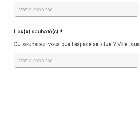
Espace Epuré / Minimaliste
Internet
Licence Alcool
Mobilier
Plusieurs Pièces
Presentoir Vitrine
Réserve
Smoking Area
Style Haussmannien
Sur Rue
Système de sécurité
Toilettes
Éclairage