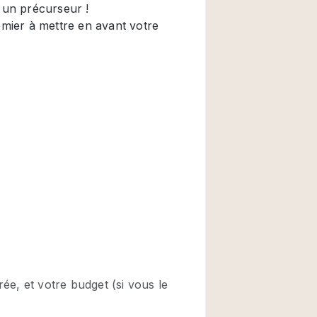
Restaurant / Bar / 
Salle
Salle de Réunion
Salon Beauté / Coi
Étal de Marché
Air conditionné
Ascenseur
Cabines d'essayag
Comptoir
Cuisine
Entrée Large
Espace Brut