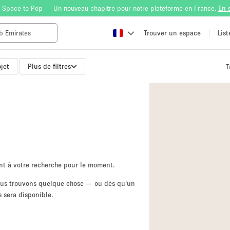
 Space to Pop — Un nouveau chapitre pour notre plateforme en France.
En 
Trouver un espace
Lis
jet
Plus de filtres
T
Atelier
Bateau
Boutique en Parta
Camion / Fourgon
Container
Espace Atypique /
nt à votre recherche pour le moment.
Espace Publicitair
nous trouvons quelque chose — ou dès qu'un
 sera disponible.
Galerie d'art
Lobby / Accueil