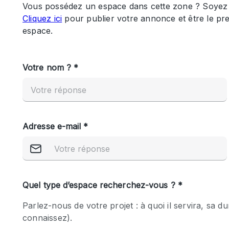
Maison / Villa / Hôtel Particulier
Rooftop
Salle de Conférence
Salon / Festival
Studio Photo / Tournage
Caractéristiques 
Accès aux handicapés
de l'espace
Animals Friendly
Bar
Chauffage
Concierge
De plain-pied
Espace Avec Vue