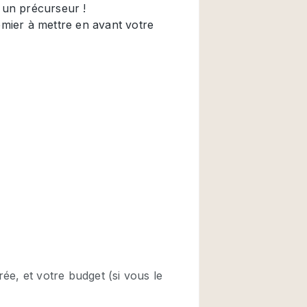
Restaurant / Bar / 
Salle
Salle de Réunion
Salon Beauté / Coi
Étal de Marché
Air conditionné
Ascenseur
Cabines d'essayag
Comptoir
Cuisine
Entrée Large
Espace Brut