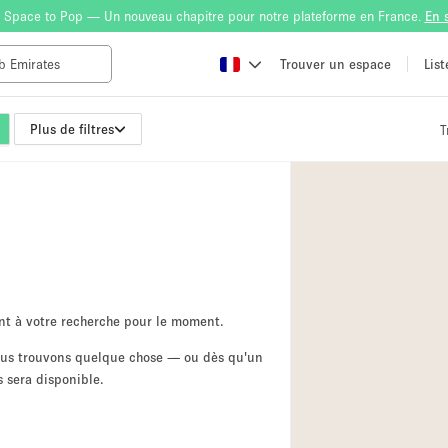
 Space to Pop — Un nouveau chapitre pour notre plateforme en France.
En 
Trouver un espace
Lis
Plus de filtres
T
Atelier
Bateau
Boutique en Parta
Camion / Fourgon
Container
Espace Atypique /
nt à votre recherche pour le moment.
Espace Publicitair
nous trouvons quelque chose — ou dès qu'un
 sera disponible.
Galerie d'art
Lobby / Accueil