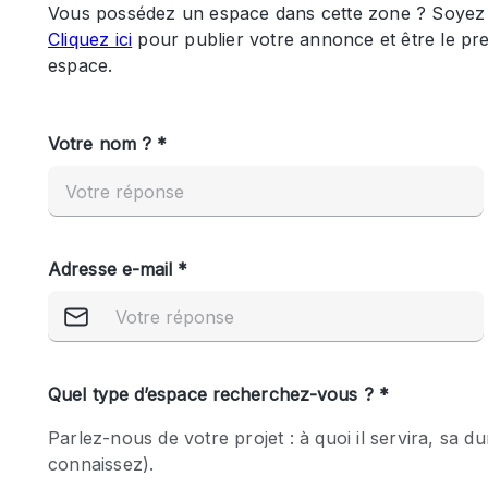
Maison / Villa / Hôtel Particulier
Rooftop
Salle de Conférence
Salon / Festival
Studio Photo / Tournage
Caractéristiques 
Accès aux handicapés
de l'espace
Animals Friendly
Bar
Chauffage
Concierge
De plain-pied
Espace Avec Vue