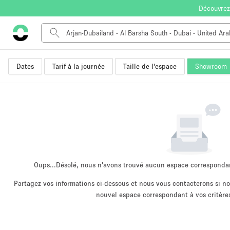
Découvrez
Dates
Tarif à la journée
Taille de l'espace
Showroom
Type de l'espace
Appartement / Loft
Autre
Boutique / Magasin
Bureaux
Commerce
Entrepôt / Espace Stockage / Box
Oups...
Désolé, nous n'avons trouvé aucun espace corresponda
Espace Créatif
Partagez vos informations ci-dessous et nous vous contacterons si 
nouvel espace correspondant à vos critères
Espace Événementiel
Kiosque / Stand / Corner