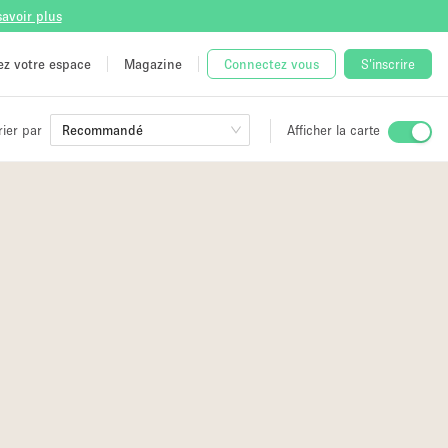
savoir plus
tez votre espace
Magazine
Connectez vous
S'inscrire
rier par
Recommandé
Afficher la carte
ge
 Unique
e