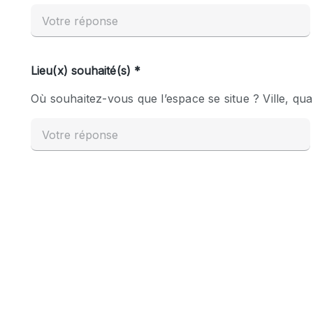
Espace Epuré / Minimaliste
Internet
Licence Alcool
Mobilier
Plusieurs Pièces
Presentoir Vitrine
Réserve
Smoking Area
Style Haussmannien
Sur Rue
Système de sécurité
Toilettes
Éclairage