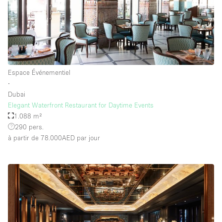
Espace Événementiel
∙
Dubai
Elegant Waterfront Restaurant for Daytime Events
1.088 m²
290 pers.
à partir de 78.000AED
par jour