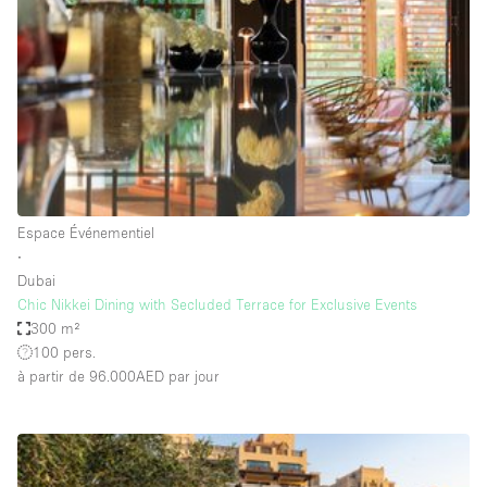
Maison / Villa / Hôtel Particulier
Restaurant / Bar / Café
Rooftop
Salle
Salle de Conférence
Salle de Réunion
Salon / Festival
Espace Événementiel
∙
Salon Beauté / Coiffure
Dubai
Studio Photo / Tournage
Chic Nikkei Dining with Secluded Terrace for Exclusive Events
300 m²
Étal de Marché
100 pers.
à partir de 96.000AED
par jour
Caractéristiques de l'espace
Accès aux handicapés