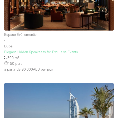
Espace Événementiel
∙
Dubai
Elegant Hidden Speakeasy for Exclusive Events
300 m²
150 pers.
à partir de 96.000AED
par jour