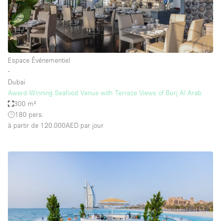
Espace Événementiel
∙
Dubai
Award-Winning Seafood Venue with Terrace Views of Burj Al Arab
300 m²
180 pers.
à partir de 120.000AED
par jour