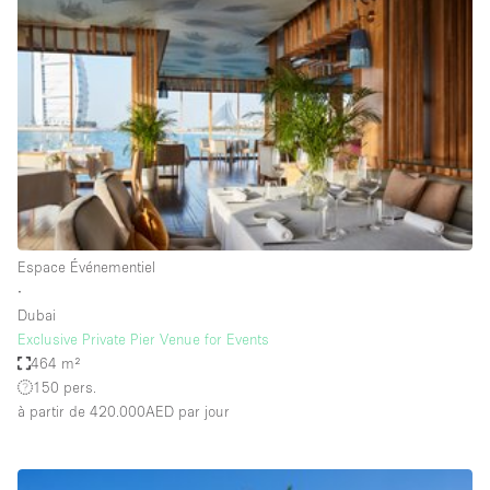
Showroom
Événement
Art
Alimentation
détail
Séance de
Local
Conférence
Réunion
Bureaux
photo
Commercial
Partagé
Type de l'espace
Espace Événementiel
∙
Appartement / Loft
Dubai
Exclusive Private Pier Venue for Events
Atelier
464 m²
Autre
150 pers.
à partir de 420.000AED
par jour
Bateau
Boutique / Magasin