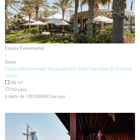
Équipement de bureau
Équipement sonore et vidéo
Étage/accès
Espace Événementiel
Sous-sol
∙
Dubai
Rez-de-chaussée sur cour
Elegant Mediterranean Restaurant with Palm Tree Views & Shoreline
Rez-de-chaussée sur rue
Access
795 m²
Centre commercial
150 pers.
à partir de 180.000AED
par jour
Rooftop
À l'étage
Autre