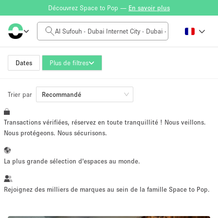
Découvrez Space to Pop —
En savoir plus
Tarif à la journée
0AED
5.000AED+
Dates
Plus de filtres
Trier par
Taille de l'espace
Recommandé
Transactions vérifiées, réservez en toute tranquillité ! Nous veillons.
10 m²
500+ m²
Nous protégeons. Nous sécurisons.
~ 13 personnes
~ 650 personnes
La plus grande sélection d'espaces au monde.
Type de projet
Rejoignez des milliers de marques au sein de la famille Space to Pop.
Vente au