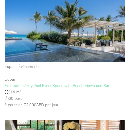
Boutique en Partage
Bureaux
Camion / Fourgon
Commerce
Container
Entrepôt / Espace Stockage / Box
Espace Atypique / Unique
Espace Événementiel
Espace Créatif
∙
Dubai
Espace Publicitaire
Exclusive Infinity Pool Event Space with Beach Views and Bar
Espace Événementiel
314 m²
60 pers.
Galerie d'art
à partir de 72.000AED
par jour
Kiosque / Stand / Corner
Lobby / Accueil