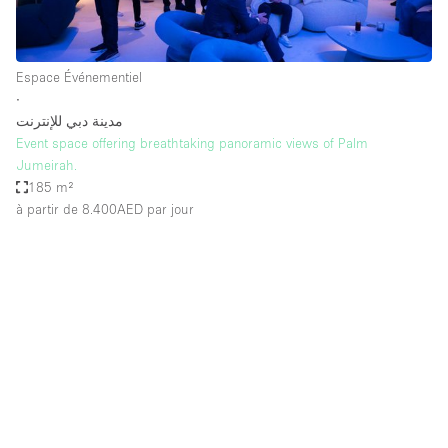
Espace Événementiel
∙
مدينة دبي للإنترنت
Event space offering breathtaking panoramic views of Palm
Jumeirah.
185 m²
à partir de 8.400AED
par jour