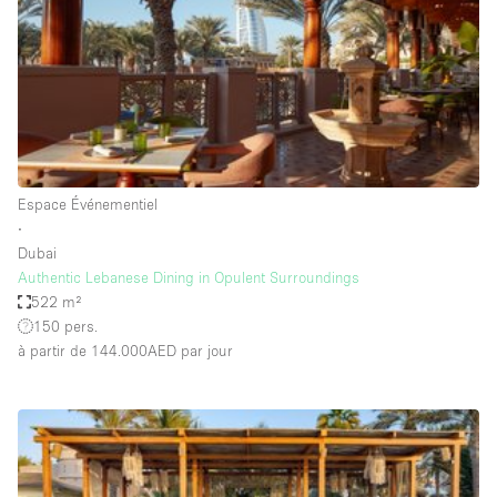
Espace Epuré / Minimaliste
Exposition Véhicules
Internet
Jardin
Licence Alcool
Espace Événementiel
Lumière du Jour
∙
Mobilier
Dubai
Authentic Lebanese Dining in Opulent Surroundings
Parking Privé
522 m²
Plusieurs Pièces
150 pers.
à partir de 144.000AED
par jour
Portants
Presentoir Vitrine
Rooftop / Terrasse
Réserve