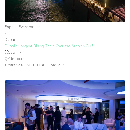
Espace Événementiel
∙
Dubai
Dubai’s Longest Dining Table Over the Arabian Gulf
535 m²
150 pers.
à partir de 1.200.000AED
par jour