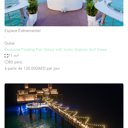
Espace Événementiel
∙
Dubai
Exclusive Floating Pier Venue with Iconic Arabian Gulf Views
71 m²
60 pers.
à partir de 120.000AED
par jour