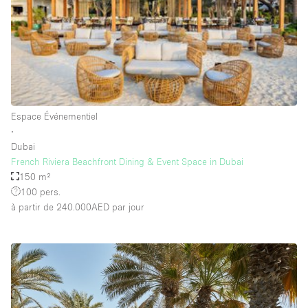
Salle de Bain
Smoking Area
Soundproof
Style Haussmannien
Style Industriel
Espace Événementiel
Sur Rue
∙
Dubai
Surface Habitable
French Riviera Beachfront Dining & Event Space in Dubai
150 m²
Système de sécurité
100 pers.
Terrace
à partir de 240.000AED
par jour
Toilettes
Water Access
Éclairage
Électricité