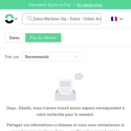
Découvrez Space to Pop —
En savoir plus
Tarif à la journée
0AED
5.000AED+
Dates
Plus de filtres
Trier par
Taille de l'espace
Recommandé
10 m²
500+ m²
~ 13 personnes
~ 650 personnes
Type de projet
Oups...
Désolé, nous n'avons trouvé aucun espace correspondant à
votre recherche pour le moment.
Partagez vos informations ci-dessous et nous vous contacterons si
Vente au