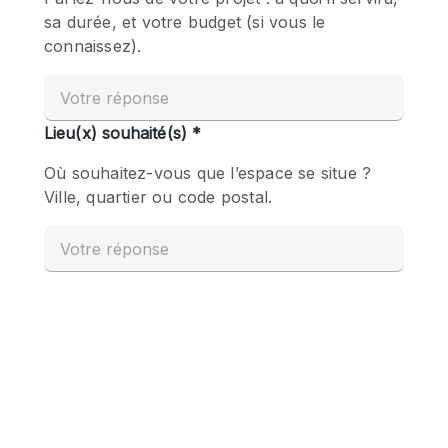
Boutique en Partage
Bureaux
Camion / Fourgon
Commerce
Container
Entrepôt / Espace Stockage / Box
Espace Atypique / Unique
Espace Créatif
Espace Publicitaire
Espace Événementiel
Galerie d'art
Kiosque / Stand / Corner
Lobby / Accueil