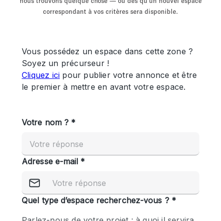
nous trouvons quelque chose — ou dès qu'un nouvel espace
Showroom
Événement
Art
Alimentation
détail
correspondant à vos critères sera disponible.
Séance de
Local
Conférence
Réunion
Bureaux
photo
Commercial
Partagé
Type de l'espace
Appartement / Loft
Atelier
Autre
Bateau
Boutique / Magasin