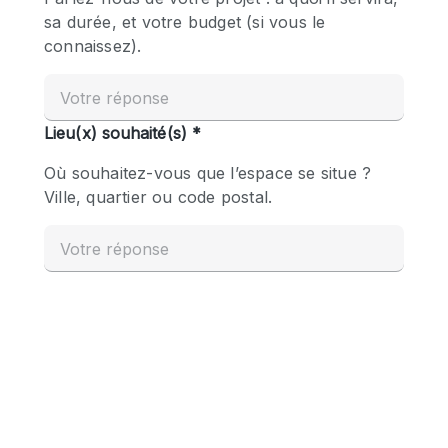
Boutique en Partage
Bureaux
Camion / Fourgon
Commerce
Container
Entrepôt / Espace Stockage / Box
Espace Atypique / Unique
Espace Créatif
Espace Publicitaire
Espace Événementiel
Galerie d'art
Kiosque / Stand / Corner
Lobby / Accueil