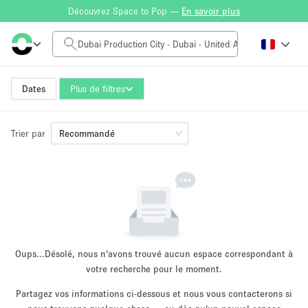
Découvrez Space to Pop —
En savoir plus
Tarif à la journée
0AED
5.000AED+
Dates
Plus de filtres
Trier par
Taille de l'espace
Recommandé
10 m²
500+ m²
~ 13 personnes
~ 650 personnes
Type de projet
Oups...
Désolé, nous n'avons trouvé aucun espace correspondant à
votre recherche pour le moment.
Partagez vos informations ci-dessous et nous vous contacterons si
Vente au