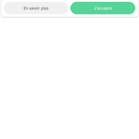
En savoir plus
J'accepte
Space to Pop
>
Location showroom
>
Location
Showrooms à Dubai
>
Location Showrooms à Dubai
Production City, Dubaï
Location Showrooms à Dubai
Production City, Dubaï
Quels sont les endroits les
plus recherchés pour
louer des espaces de salle
d'exposition à Dubai
Production City, Dubaï ?