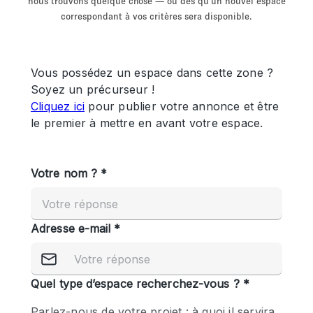
nous trouvons quelque chose — ou dès qu'un nouvel espace
Showroom
Événement
Art
Alimentation
détail
correspondant à vos critères sera disponible.
Séance de
Local
Conférence
Réunion
Bureaux
photo
Commercial
Partagé
Type de l'espace
Appartement / Loft
Atelier
Autre
Bateau
Boutique / Magasin