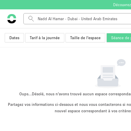
Découvrez
Dates
Tarif à la journée
Taille de l'espace
Séance de 
Type de l'espace
Appartement / Loft
Autre
Boutique / Magasin
Bureaux
Commerce
Entrepôt / Espace Stockage / Box
Oups...
Désolé, nous n'avons trouvé aucun espace corresponda
Espace Créatif
Partagez vos informations ci-dessous et nous vous contacterons si 
nouvel espace correspondant à vos critères
Espace Événementiel
Kiosque / Stand / Corner