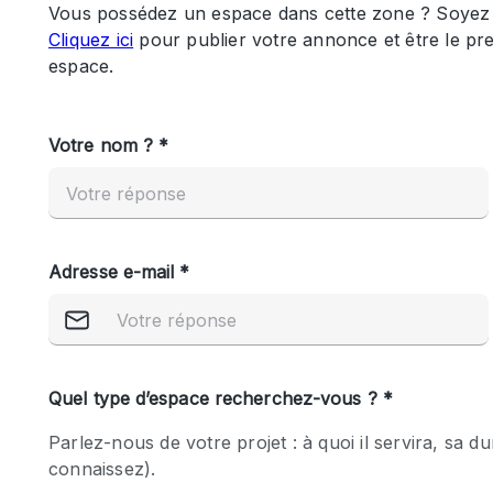
Maison / Villa / Hôtel Particulier
Rooftop
Salle de Conférence
Salon / Festival
Studio Photo / Tournage
Caractéristiques 
Accès aux handicapés
de l'espace
Animals Friendly
Bar
Chauffage
Concierge
De plain-pied
Espace Avec Vue