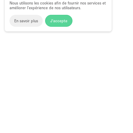
Nous utilisons les cookies afin de fournir nos services et
améliorer l’expérience de nos utilisateurs.
En savoir plus
J'accepte
Space to Pop
>
Lieu shooting photo/video
>
Espace Shootin
Studio Photo et Vidéo à Nadd Al Hamar,
Choose
Magazine
Français
a
Guide des bo
Language
éphémères à