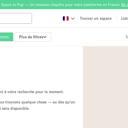
 Space to Pop — Un nouveau chapitre pour notre plateforme en France.
En 
Trouver un espace
Lis
photo
Plus de filtres
T
Atelier
Bateau
Boutique en Parta
Camion / Fourgon
Container
Espace Atypique /
nt à votre recherche pour le moment.
Espace Publicitair
nous trouvons quelque chose — ou dès qu'un
 sera disponible.
Galerie d'art
Lobby / Accueil