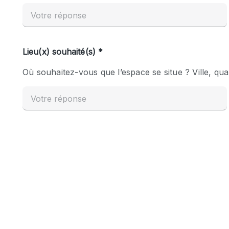
Espace Epuré / Minimaliste
Internet
Licence Alcool
Mobilier
Plusieurs Pièces
Presentoir Vitrine
Réserve
Smoking Area
Style Haussmannien
Sur Rue
Système de sécurité
Toilettes
Éclairage