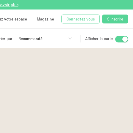
savoir plus
tez votre espace
Magazine
Connectez vous
S'inscrire
rier par
Recommandé
Afficher la carte
ge
 Unique
e