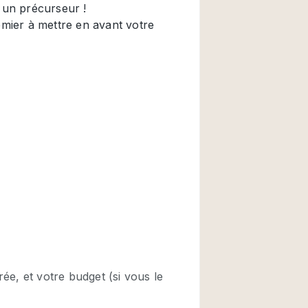
Restaurant / Bar / 
Salle
Salle de Réunion
Salon Beauté / Coi
Étal de Marché
Air conditionné
Ascenseur
Cabines d'essayag
Comptoir
Cuisine
Entrée Large
Espace Brut