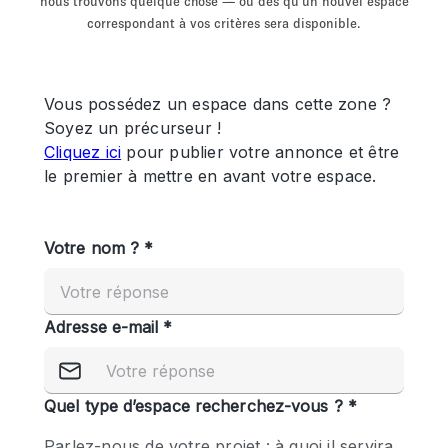
nous trouvons quelque chose — ou dès qu'un nouvel espace
Showroom
Événement
Art
Alimentation
détail
correspondant à vos critères sera disponible.
Séance de
Local
Conférence
Réunion
Bureaux
photo
Commercial
Partagé
Type de l'espace
Appartement / Loft
Atelier
Autre
Bateau
Boutique / Magasin