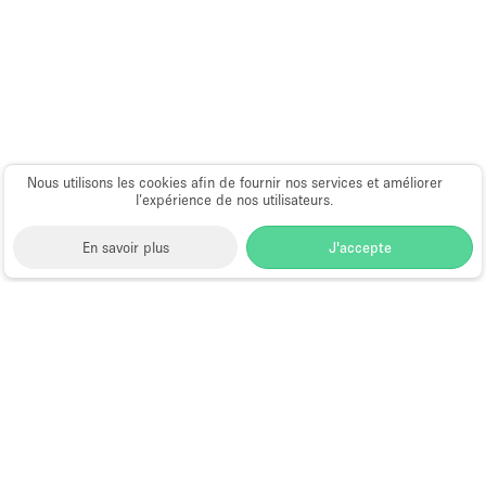
Nous utilisons les cookies afin de fournir nos services et améliorer
l’expérience de nos utilisateurs.
En savoir plus
J'accepte
Space to Pop
>
Lieu shooting photo/video
>
Espace
Shooting Photo/Video à Dubai
>
Espace Shooting
Photo/Video à Ras Al Khor, Dubaï
Studio Photo et Vidéo à Ras Al Khor,