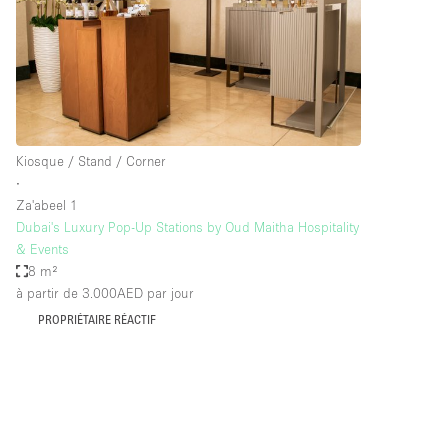
Maison / Villa / Hôtel Particulier
Rooftop
Salle de Conférence
Salon / Festival
Studio Photo / Tournage
Kiosque / Stand / Corner
∙
Za'abeel 1
Caractéristiques 
Accès aux handicapés
Dubai's Luxury Pop-Up Stations by Oud Maitha Hospitality
de l'espace
& Events
Animals Friendly
8 m²
Bar
à partir de 3.000AED
par jour
PROPRIÉTAIRE RÉACTIF
Chauffage
Concierge
De plain-pied
Espace Avec Vue