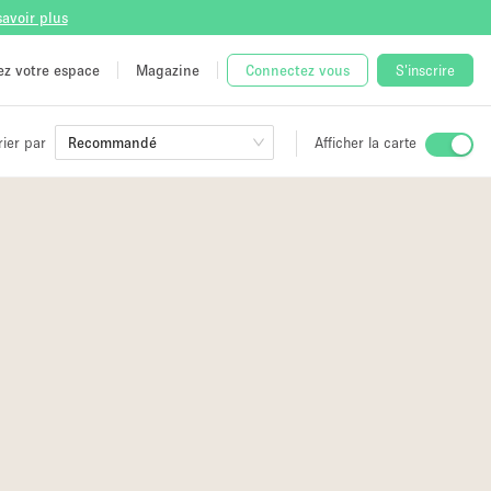
savoir plus
tez votre espace
Magazine
Connectez vous
S'inscrire
rier par
Recommandé
Afficher la carte
ge
 Unique
e