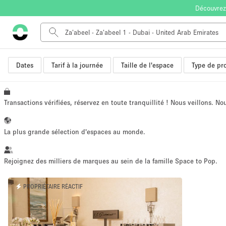
Découvrez
Dates
Tarif à la journée
Taille de l'espace
Type de pro
Type de l'espace
Appartement / Loft
Autre
Transactions vérifiées, réservez en toute tranquillité ! Nous veillons. N
Boutique / Magasin
Bureaux
La plus grande sélection d'espaces au monde.
Commerce
Entrepôt / Espace Stockage / Box
Rejoignez des milliers de marques au sein de la famille Space to Pop.
Espace Créatif
PROPRIÉTAIRE RÉACTIF
Espace Événementiel
Kiosque / Stand / Corner