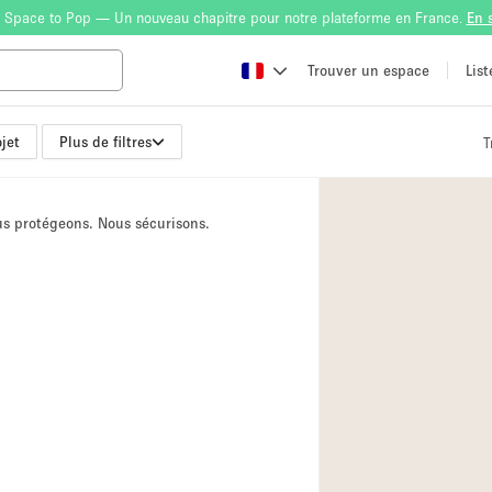
 Space to Pop — Un nouveau chapitre pour notre plateforme en France.
En 
Trouver un espace
Lis
jet
Plus de filtres
T
Atelier
Bateau
ous protégeons. Nous sécurisons.
Boutique en Parta
Camion / Fourgon
Container
Espace Atypique /
Espace Publicitair
Galerie d'art
Lobby / Accueil