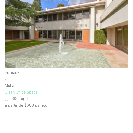
Showroom
Événement
Art
Alimentation
détail
Séance de
Local
Conférence
Réunion
Bureaux
photo
Commercial
Partagé
Type de l'espace
Bureaux
∙
Appartement / Loft
McLane
Clean Office Space
Atelier
5,600 sq ft
Autre
à partir de $600
par jour
Bateau
Boutique / Magasin