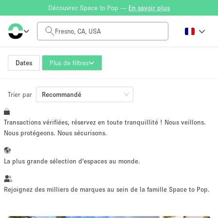
Découvrez Space to Pop —
En savoir plus
Tarif à la journée
$0
$5,000+
Dates
Plus de filtres
Trier par
Taille de l'espace
Recommandé
Transactions vérifiées, réservez en toute tranquillité ! Nous veillons.
100 sq ft
5000+ sq ft
Nous protégeons. Nous sécurisons.
~ 13 personnes
~ 650 personnes
La plus grande sélection d'espaces au monde.
Type de projet
Rejoignez des milliers de marques au sein de la famille Space to Pop.
Vente au