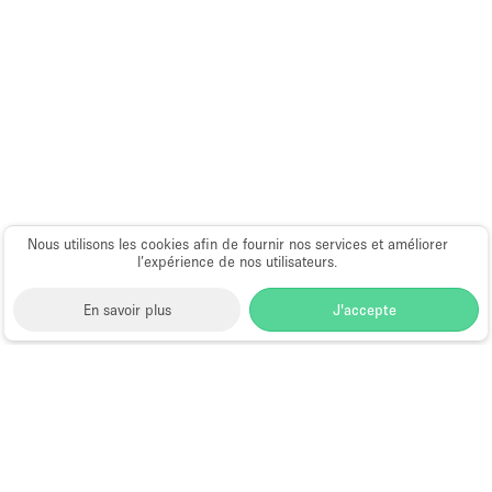
Salle de Bain
Smoking Area
Soundproof
Style Haussmannien
Style Industriel
Sur Rue
Nous utilisons les cookies afin de fournir nos services et améliorer
Surface Habitable
l’expérience de nos utilisateurs.
Système de sécurité
En savoir plus
J'accepte
Terrace
Toilettes
Water Access
Space to Pop
>
Louer une boutique éphémère
>
Éclairage
Location Pop Up Stores (Boutiques Éphémères) à
Électricité
Fresno