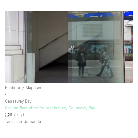
Boutique / Magasin
∙
Causeway Bay
Ground floor shop for rent in busy Causeway Bay
697 sq ft
Tarif : sur demande