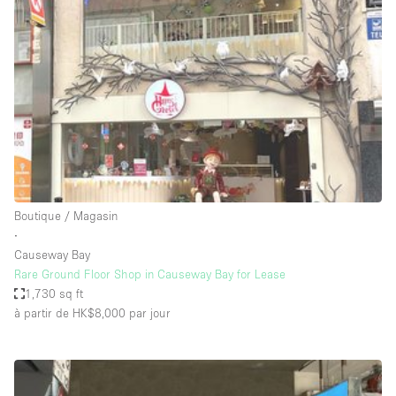
Showroom
Événement
Art
Alimentation
détail
Séance de
Local
Conférence
Réunion
Bureaux
photo
Commercial
Partagé
Type de l'espace
Boutique / Magasin
∙
Appartement / Loft
Causeway Bay
Rare Ground Floor Shop in Causeway Bay for Lease
Atelier
1,730 sq ft
Autre
à partir de HK$8,000
par jour
Bateau
Boutique / Magasin