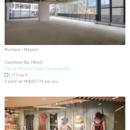
Maison / Villa / Hôtel Particulier
Restaurant / Bar / Café
Rooftop
Salle
Salle de Conférence
Boutique / Magasin
Salle de Réunion
∙
Salon / Festival
Causeway Bay (West)
Pop-up Shop in Trendy Causeway Bay
Salon Beauté / Coiffure
1,113 sq ft
Studio Photo / Tournage
à partir de HK$20,776
par jour
Étal de Marché
Caractéristiques de l'espace
Accès aux handicapés