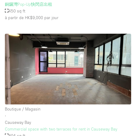
銅鑼灣Pop-Up快閃店出租
450 sq ft
à partir de HK$9,000
par jour
Boutique / Magasin
∙
Causeway Bay
Commercial space with two terraces for rent in Causeway Bay
804 sq ft