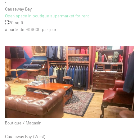
∙
Causeway Bay
Open space in boutique supermarket for rent
20 sq ft
à partir de HK$600
par jour
Boutique / Magasin
∙
Causeway Bay (West)