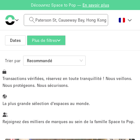
Découvrez Space to Pop —
En savoir plus
Tarif à la journée
HK$0
HK$50,000+
Dates
Plus de filtres
Trier par
Taille de l'espace
Recommandé
Transactions vérifiées, réservez en toute tranquillité ! Nous veillons.
100 sq ft
5000+ sq ft
Nous protégeons. Nous sécurisons.
~ 13 personnes
~ 650 personnes
La plus grande sélection d'espaces au monde.
Type de projet
Rejoignez des milliers de marques au sein de la famille Space to Pop.
Vente au