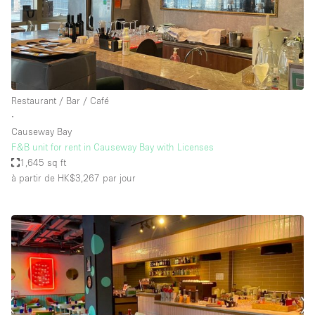
Restaurant / Bar / Café
∙
Causeway Bay
F&B unit for rent in Causeway Bay with Licenses
1,645 sq ft
à partir de HK$3,267
par jour