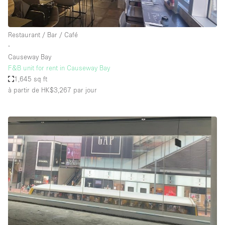
Restaurant / Bar / Café
∙
Causeway Bay
F&B unit for rent in Causeway Bay
1,645 sq ft
à partir de HK$3,267
par jour