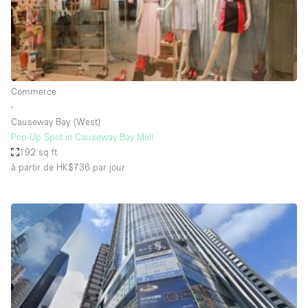
Air conditionné
Animals Friendly
Ascenseur
Bar
Commerce
∙
Cabines d'essayage
Causeway Bay (West)
Chauffage
Pop-Up Spot in Causeway Bay Mall
192 sq ft
Comptoir
à partir de HK$736
par jour
Concierge
Cuisine
De plain-pied
Entrée Large
Espace Avec Vue
Espace Brut