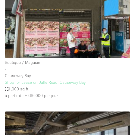
Boutique en Partage
Bureaux
Camion / Fourgon
Commerce
Container
Entrepôt / Espace Stockage / Box
Boutique / Magasin
Espace Atypique / Unique
∙
Espace Créatif
Causeway Bay
Shop for Lease on Jaffe Road, Causeway Bay
Espace Publicitaire
1,000 sq ft
Espace Événementiel
à partir de HK$6,000
par jour
Galerie d'art
Kiosque / Stand / Corner
Lobby / Accueil