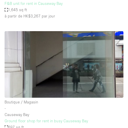
F&B unit for rent in Causeway Bay
1,645 sq ft
à partir de HK$3,267
par jour
Boutique / Magasin
∙
Causeway Bay
Ground floor shop for rent in busy Causeway Bay
697 sq ft