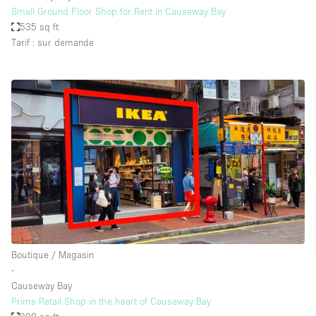
Small Ground Floor Shop for Rent in Causeway Bay
535 sq ft
Tarif : sur demande
Boutique / Magasin
∙
Causeway Bay
Prime Retail Shop in the heart of Causeway Bay