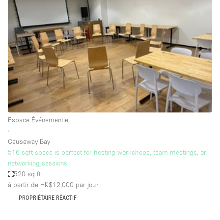
Showroom
Événement
Art
Alimentation
détail
Séance de
Local
Conférence
Réunion
Bureaux
photo
Commercial
Partagé
Type de l'espace
Espace Événementiel
∙
Appartement / Loft
Causeway Bay
516 sqft space is perfect for hosting workshops, team meetings, or
Atelier
networking sessions
Autre
520 sq ft
à partir de HK$12,000
par jour
Bateau
PROPRIÉTAIRE RÉACTIF
Boutique / Magasin