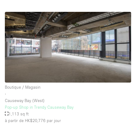
Boutique / Magasin
∙
Causeway Bay (West)
Pop-up Shop in Trendy Causeway Bay
1,113 sq ft
à partir de HK$20,776
par jour