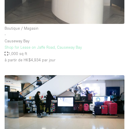
Boutique / Magasin
∙
Causeway Bay
Shop for Lease on Jaffe Road, Causeway Bay
1,000 sq ft
à partir de HK$4,934
par jour