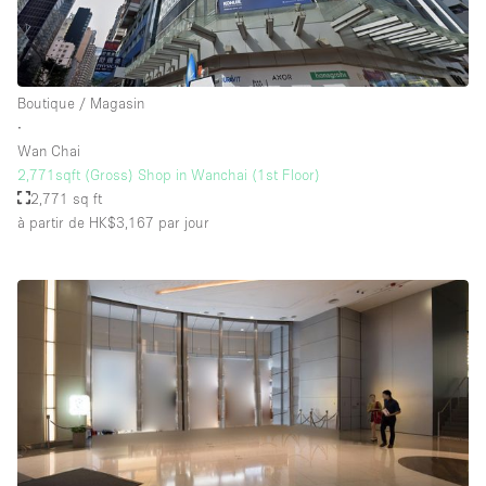
Boutique / Magasin
∙
Wan Chai
2,771sqft (Gross) Shop in Wanchai (1st Floor)
2,771 sq ft
à partir de HK$3,167
par jour