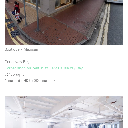
Boutique / Magasin
∙
Causeway Bay
Corner shop for rent in affluent Causeway Bay
755 sq ft
à partir de HK$5,000
par jour