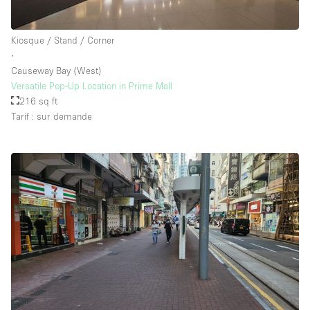
Kiosque / Stand / Corner
∙
Causeway Bay (West)
Versatile Pop-Up Location in Prime Mall
216 sq ft
Tarif : sur demande