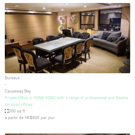
Maison / Villa / Hôtel Particulier
Restaurant / Bar / Café
Rooftop
Salle
Salle de Conférence
Salle de Réunion
Salon / Festival
Salon Beauté / Coiffure
Bureaux
Studio Photo / Tournage
∙
Causeway Bay
Étal de Marché
Private Office in HONG KONG with a range of professional and flexible
serviced offices
200 sq ft
Caractéristiques de l'espace
à partir de HK$400
par jour
Accès aux handicapés