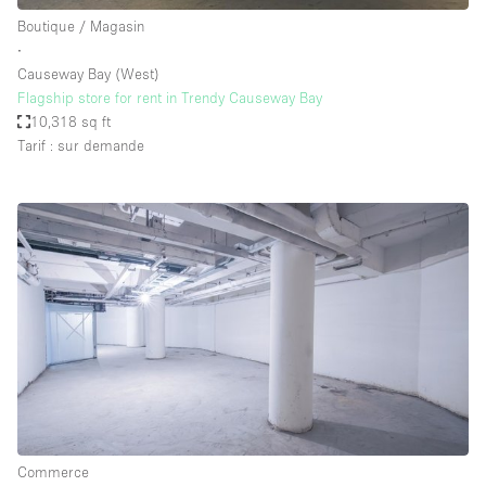
Boutique / Magasin
∙
Causeway Bay (West)
Flagship store for rent in Trendy Causeway Bay
10,318 sq ft
Tarif : sur demande
Commerce