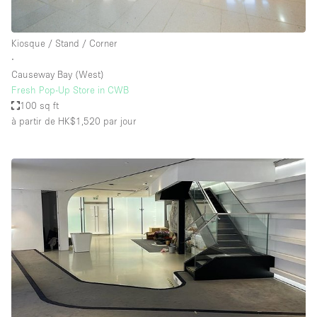
Kiosque / Stand / Corner
∙
Causeway Bay (West)
Fresh Pop-Up Store in CWB
100 sq ft
à partir de HK$1,520
par jour