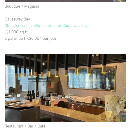
Boutique / Magasin
∙
Causeway Bay
Shop for rent in affluent street of Causeway Bay
1,000 sq ft
à partir de HK$6,667
par jour
Restaurant / Bar / Café