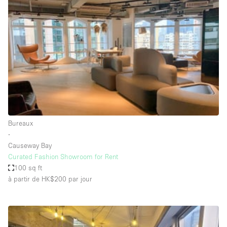
Air conditionné
Animals Friendly
Ascenseur
Bar
Cabines d'essayage
Chauffage
Comptoir
Bureaux
Concierge
∙
Causeway Bay
Cuisine
Curated Fashion Showroom for Rent
De plain-pied
100 sq ft
à partir de HK$200
par jour
Entrée Large
Espace Avec Vue
Espace Brut