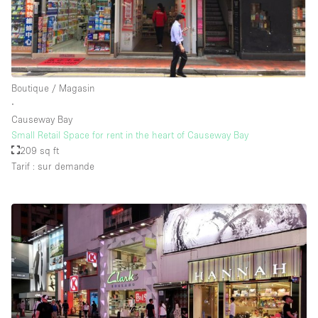
Boutique / Magasin
∙
Causeway Bay
Small Retail Space for rent in the heart of Causeway Bay
209 sq ft
Tarif : sur demande