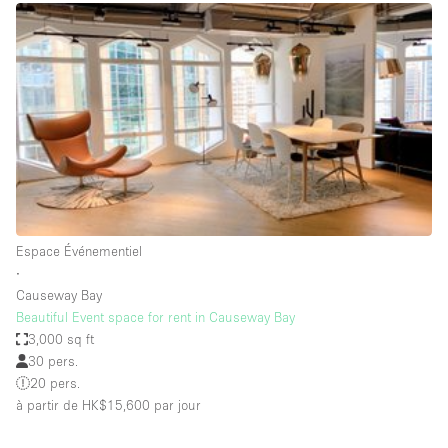
Boutique en Partage
Bureaux
Camion / Fourgon
Commerce
Container
Entrepôt / Espace Stockage / Box
Espace Atypique / Unique
Espace Créatif
Espace Événementiel
∙
Espace Publicitaire
Causeway Bay
Espace Événementiel
Beautiful Event space for rent in Causeway Bay
3,000 sq ft
Galerie d'art
30 pers.
Kiosque / Stand / Corner
20 pers.
à partir de HK$15,600
par jour
Lobby / Accueil