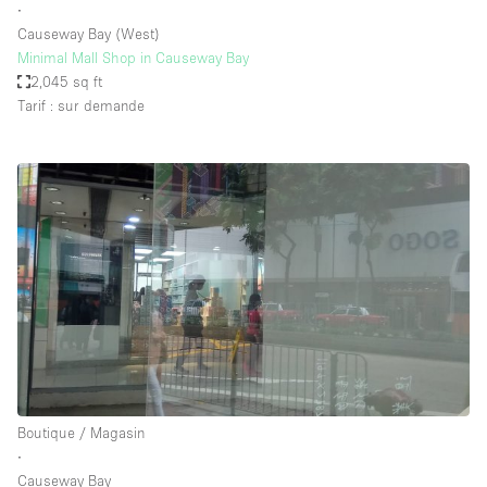
∙
Causeway Bay (West)
Minimal Mall Shop in Causeway Bay
2,045 sq ft
Tarif : sur demande
Boutique / Magasin
∙
Causeway Bay