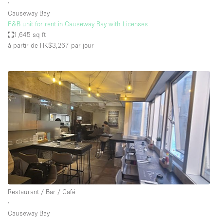
∙
Causeway Bay
F&B unit for rent in Causeway Bay with Licenses
1,645 sq ft
à partir de HK$3,267
par jour
Restaurant / Bar / Café
∙
Causeway Bay