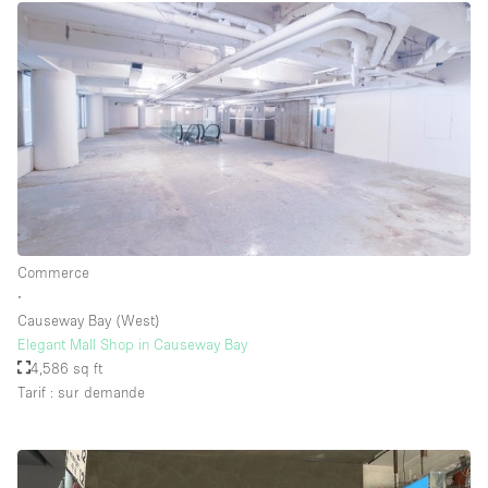
Commerce
∙
Causeway Bay (West)
Elegant Mall Shop in Causeway Bay
4,586 sq ft
Tarif : sur demande