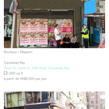
Boutique / Magasin
∙
Causeway Bay
Shop for Lease on Jaffe Road, Causeway Bay
1,000 sq ft
à partir de HK$6,000
par jour