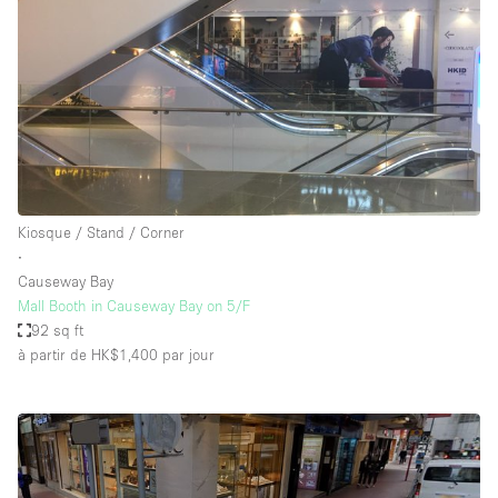
Kiosque / Stand / Corner
∙
Causeway Bay
Mall Booth in Causeway Bay on 5/F
92 sq ft
à partir de HK$1,400
par jour