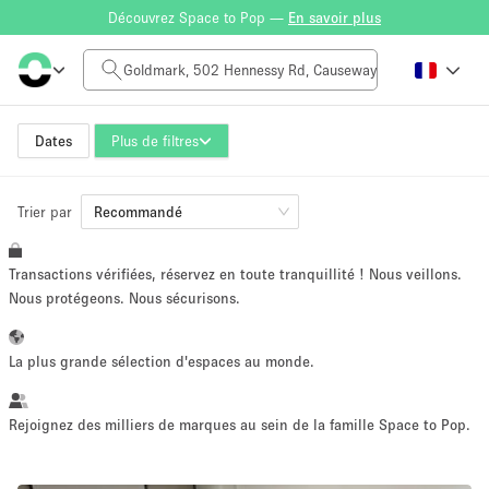
Découvrez Space to Pop —
En savoir plus
Tarif à la journée
HK$0
HK$50,000+
Dates
Plus de filtres
Trier par
Taille de l'espace
Recommandé
Transactions vérifiées, réservez en toute tranquillité ! Nous veillons.
100 sq ft
5000+ sq ft
Nous protégeons. Nous sécurisons.
~ 13 personnes
~ 650 personnes
La plus grande sélection d'espaces au monde.
Type de projet
Rejoignez des milliers de marques au sein de la famille Space to Pop.
Vente au