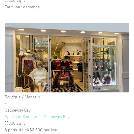
800 sq ft
Tarif : sur demande
Boutique / Magasin
∙
Causeway Bay
Spacious Boutique in Causeway Bay
800 sq ft
à partir de HK$3,600
par jour