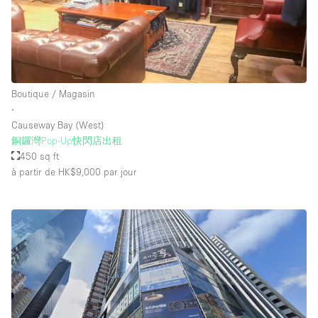
Équipement de bureau
Équipement sonore et vidéo
Étage/accès
Boutique / Magasin
∙
Sous-sol
Causeway Bay (West)
銅鑼灣Pop-Up快閃店出租
Rez-de-chaussée sur cour
450 sq ft
Rez-de-chaussée sur rue
à partir de HK$9,000
par jour
Centre commercial
Rooftop
À l'étage
Autre