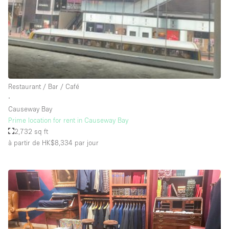
Salle de Bain
Smoking Area
Soundproof
Style Haussmannien
Style Industriel
Restaurant / Bar / Café
Sur Rue
∙
Causeway Bay
Surface Habitable
Prime location for rent in Causeway Bay
2,732 sq ft
Système de sécurité
à partir de HK$8,334
par jour
Terrace
Toilettes
Water Access
Éclairage
Électricité