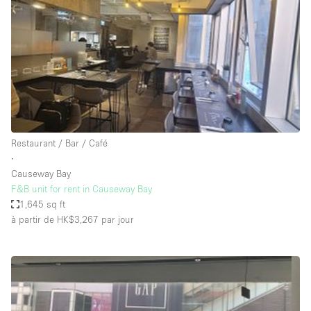
Espace Epuré / Minimaliste
Exposition Véhicules
Internet
Jardin
Licence Alcool
Lumière du Jour
Restaurant / Bar / Café
Mobilier
∙
Causeway Bay
Parking Privé
F&B unit for rent in Causeway Bay
Plusieurs Pièces
1,645 sq ft
à partir de HK$3,267
par jour
Portants
Presentoir Vitrine
Rooftop / Terrasse
Réserve