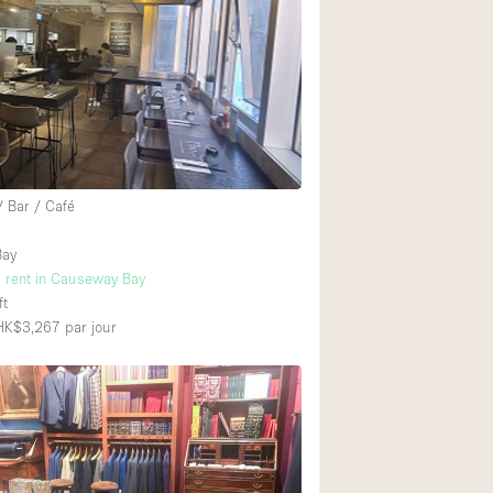
Exposition Véhicul
Jardin
2
Lumière du Jour
Parking Privé
Portants
/ Bar / Café
Rooftop / Terrasse
Salle de Bain
Bay
r rent in Causeway Bay
Soundproof
ft
Style Industriel
 HK$3,267
par jour
Surface Habitable
Terrace
Water Access
Électricité