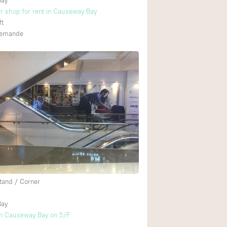
Bay
r shop for rent in Causeway Bay
ft
 demande
tand / Corner
Bay
in Causeway Bay on 5/F