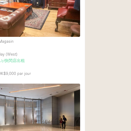
Équipement sonore
Rez-de-chaussée su
Centre commercial
 Magasin
À l'étage
ay (West)
-Up快閃店出租
 HK$9,000
par jour