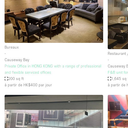
Espace Epuré / Minimaliste
Internet
Licence Alcool
Mobilier
Plusieurs Pièces
Bureaux
∙
Restaurant 
Presentoir Vitrine
Causeway Bay
∙
Réserve
Private Office in HONG KONG with a range of professional
Causeway 
and flexible serviced offices
F&B unit fo
Smoking Area
200 sq ft
1,645 sq 
Style Haussmannien
à partir de HK$400
par jour
à partir de
Sur Rue
Système de sécurité
Toilettes
Éclairage