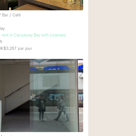
/ Bar / Café
Bay
r rent in Causeway Bay with Licenses
ft
 HK$3,267
par jour