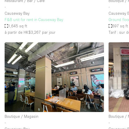
Restaurant / Bar / Café
Boutique /
∙
∙
Causeway Bay
Causeway 
F&B unit for rent in Causeway Bay
Ground floo
1,645 sq ft
697 sq ft
à partir de HK$3,267
par jour
Tarif : sur
Boutique / Magasin
Boutique /
∙
∙