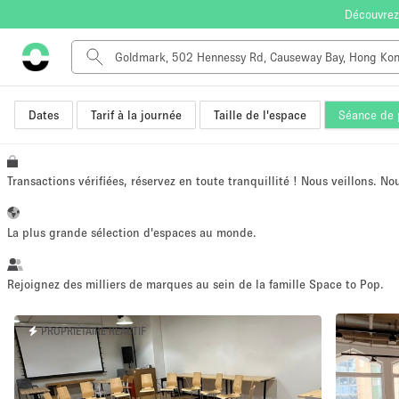
Découvrez
Dates
Tarif à la journée
Taille de l'espace
Séance de 
Type de l'espace
Appartement / Loft
Autre
Transactions vérifiées, réservez en toute tranquillité ! Nous veillons. N
Boutique / Magasin
Bureaux
La plus grande sélection d'espaces au monde.
Commerce
Entrepôt / Espace Stockage / Box
Rejoignez des milliers de marques au sein de la famille Space to Pop.
Espace Créatif
PROPRIÉTAIRE RÉACTIF
Espace Événementiel
Kiosque / Stand / Corner