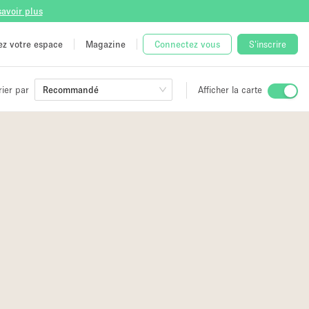
savoir plus
tez votre espace
Magazine
Connectez vous
S'inscrire
rier par
Recommandé
Afficher la carte
ge
 Unique
2
e