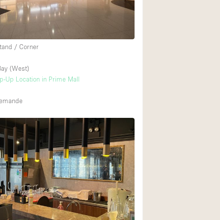
tand / Corner
ay (West)
op-Up Location in Prime Mall
 demande