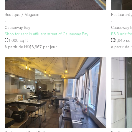
Boutique / Magasin
Restaurant 
∙
∙
Causeway Bay
Causeway 
Shop for rent in affluent street of Causeway Bay
F&B unit fo
1,000 sq ft
1,645 sq 
à partir de HK$6,667
par jour
à partir de