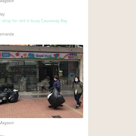
 Magasin
Bay
r shop for rent in busy Causeway Bay
 demande
 Magasin