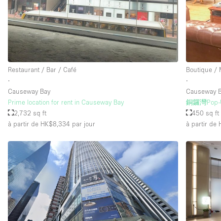
Équipement de bureau
Étage/accès
Sous-sol
Rez-de-chaussée sur rue
Restaurant / Bar / Café
Boutique /
∙
∙
Rooftop
Causeway Bay
Causeway B
Autre
Prime location for rent in Causeway Bay
銅鑼灣Pop
2,732 sq ft
450 sq ft
à partir de HK$8,334
par jour
à partir de