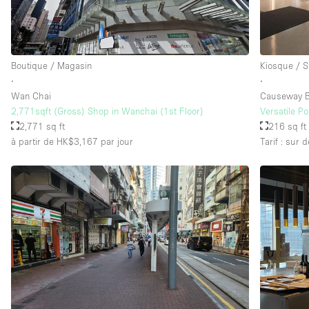
Boutique / Magasin
Kiosque / S
∙
∙
Wan Chai
Causeway B
2,771sqft (Gross) Shop in Wanchai (1st Floor)
Versatile P
2,771 sq ft
216 sq ft
à partir de HK$3,167
par jour
Tarif : sur