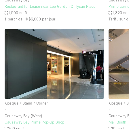
Causeway Bay
Causeway 
Restaurant for Lease near Lee Garden & Hysan Place
Prime corne
1,500 sq ft
1,320 sq 
à partir de HK$6,000
par jour
Tarif : sur
Kiosque / Stand / Corner
Kiosque / S
∙
∙
Causeway Bay (West)
Causeway 
Causeway Bay Prime Pop-Up Shop
Mall Booth 
200 sq ft
92 sq ft