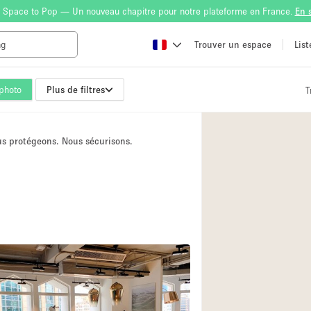
 Space to Pop — Un nouveau chapitre pour notre plateforme en France.
En 
Trouver un espace
Lis
photo
Plus de filtres
T
Atelier
Bateau
ous protégeons. Nous sécurisons.
Boutique en Parta
Camion / Fourgon
Container
Espace Atypique /
Espace Publicitair
Galerie d'art
Lobby / Accueil