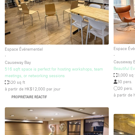
Maison / Villa / Hôtel Particulier
Rooftop
Salle de Conférence
Salon / Festival
Studio Photo / Tournage
Espace Évé
Espace Événementiel
∙
∙
Causeway 
Causeway Bay
Caractéristiques 
Accès aux handicapés
Beautiful E
516 sqft space is perfect for hosting workshops, team
de l'espace
3,000 sq 
meetings, or networking sessions
Animals Friendly
30 pers.
520 sq ft
Bar
20 pers.
à partir de HK$12,000
par jour
à partir de
PROPRIÉTAIRE RÉACTIF
Chauffage
Concierge
De plain-pied
Espace Avec Vue