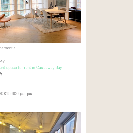
Restaurant / Bar / 
2
Salle
Salle de Réunion
Salon Beauté / Coi
2
Étal de Marché
nementiel
Bay
Air conditionné
vent space for rent in Causeway Bay
ft
Ascenseur
Cabines d'essayag
 HK$15,600
par jour
Comptoir
Cuisine
Entrée Large
Espace Brut