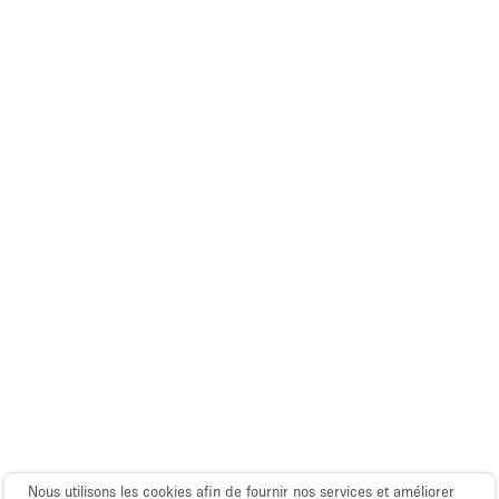
Espace Epuré / Minimaliste
Exposition Véhicules
Internet
Jardin
Licence Alcool
Lumière du Jour
Mobilier
Parking Privé
Plusieurs Pièces
Portants
Presentoir Vitrine
Rooftop / Terrasse
Réserve
Nous utilisons les cookies afin de fournir nos services et améliorer