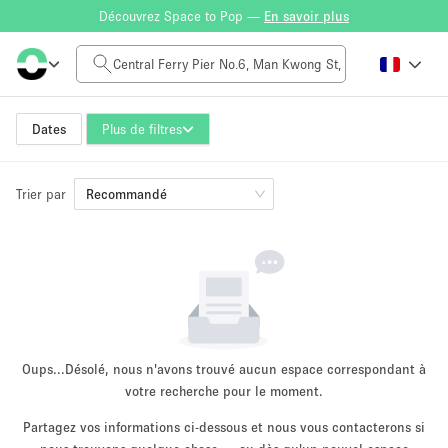
Découvrez Space to Pop —
En savoir plus
Tarif à la journée
HK$0
HK$50,000+
Dates
Plus de filtres
Trier par
Taille de l'espace
Recommandé
100 sq ft
5000+ sq ft
~ 13 personnes
~ 650 personnes
Type de projet
Oups...
Désolé, nous n'avons trouvé aucun espace correspondant à
votre recherche pour le moment.
Partagez vos informations ci-dessous et nous vous contacterons si
Vente au