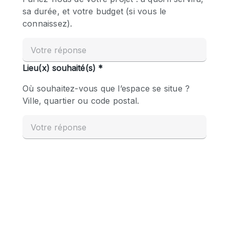
Boutique en Partage
Bureaux
Camion / Fourgon
Commerce
Container
Entrepôt / Espace Stockage / Box
Espace Atypique / Unique
Espace Créatif
Espace Publicitaire
Espace Événementiel
Galerie d'art
Kiosque / Stand / Corner
Lobby / Accueil