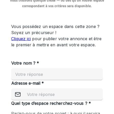
nous trouvons quelque chose — ou dès qu'un nouvel espace
Showroom
Événement
Art
Alimentation
détail
correspondant à vos critères sera disponible.
Séance de
Local
Conférence
Réunion
Bureaux
photo
Commercial
Partagé
Type de l'espace
Appartement / Loft
Atelier
Autre
Bateau
Boutique / Magasin