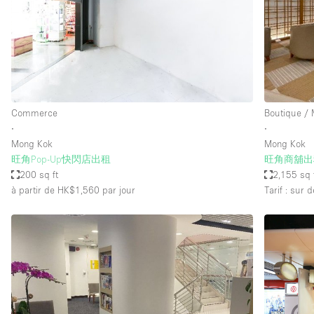
Maison / Villa / Hôtel Particulier
Rooftop
Salle de Conférence
Salon / Festival
Studio Photo / Tournage
Commerce
Boutique /
∙
∙
Mong Kok
Mong Kok
Caractéristiques 
Accès aux handicapés
旺角Pop-Up快閃店出租
旺角商舖出
de l'espace
200 sq ft
2,155 sq 
Animals Friendly
à partir de HK$1,560
par jour
Tarif : sur
Bar
Chauffage
Concierge
De plain-pied
Espace Avec Vue