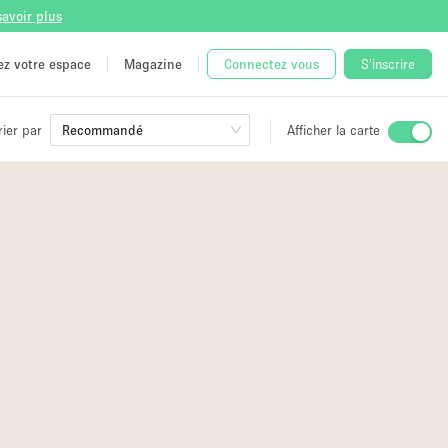
savoir plus
tez votre espace
Magazine
Connectez vous
S'inscrire
rier par
Recommandé
Afficher la carte
ge
 Unique
e