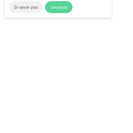
En savoir plus
J'accepte
Space to Pop
>
Louer un local commercial
>
Location Local
Flexible à Bute Street, Hong Kong
Local Commercial à Louer à Bute Street
Choose
Magazine
Français
a
Guide des bo
Language
éphémères à
Calendrier F
Week Paris :