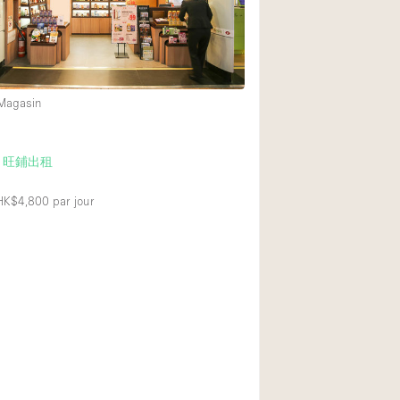
Exposition Véhicul
Jardin
Lumière du Jour
 Magasin
Parking Privé
Portants
 旺鋪出租
Rooftop / Terrasse
Salle de Bain
 HK$4,800
par jour
Soundproof
Style Industriel
Surface Habitable
Terrace
Water Access
Électricité