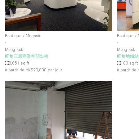
Espace Epuré / Minimaliste
Internet
Licence Alcool
Boutique / Magasin
Boutique /
Mobilier
∙
∙
Plusieurs Pièces
Mong Kok
Mong Kok
旺角三層商業空間出租
旺角地鐵站
Presentoir Vitrine
8,051 sq ft
100 sq ft
Réserve
à partir de HK$20,000
par jour
à partir de
Smoking Area
Style Haussmannien
Sur Rue
Système de sécurité
Toilettes
Éclairage