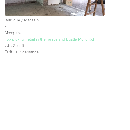
Équipement de bureau
Boutique / Magasin
∙
Étage/accès
Sous-sol
Mong Kok
Rez-de-chaussée sur rue
Top pick for retail in the hustle and bustle Mong Kok
522 sq ft
Rooftop
Tarif : sur demande
Autre