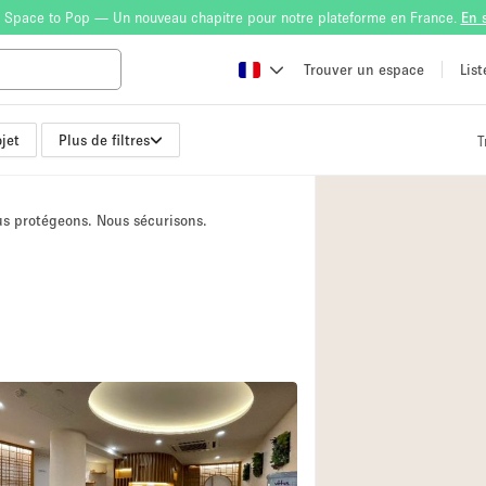
 Space to Pop — Un nouveau chapitre pour notre plateforme en France.
En 
Trouver un espace
Lis
jet
Plus de filtres
T
Atelier
Bateau
ous protégeons. Nous sécurisons.
Boutique en Parta
Camion / Fourgon
Container
Espace Atypique /
Espace Publicitair
Galerie d'art
Lobby / Accueil