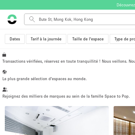
Découvrez
Dates
Tarif à la journée
Taille de l'espace
Type de pro
Type de l'espace
Appartement / Loft
Autre
Transactions vérifiées, réservez en toute tranquillité ! Nous veillons. N
Boutique / Magasin
Bureaux
La plus grande sélection d'espaces au monde.
Commerce
Entrepôt / Espace Stockage / Box
Rejoignez des milliers de marques au sein de la famille Space to Pop.
Espace Créatif
Espace Événementiel
Kiosque / Stand / Corner