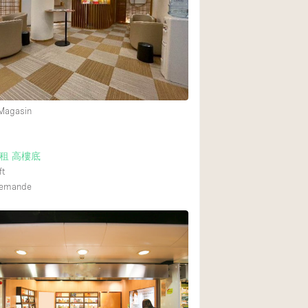
Restaurant / Bar / 
Salle
Salle de Réunion
Salon Beauté / Coi
Étal de Marché
 Magasin
Air conditionné
租 高樓底
ft
Ascenseur
 demande
Cabines d'essayag
Comptoir
Cuisine
Entrée Large
Espace Brut