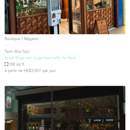
Air conditionné
Animals Friendly
Ascenseur
Bar
Boutique / Magasin
∙
Cabines d'essayage
Tsim Sha Tsui
Chauffage
Small Shop with huge foot traffic for Rent
168 sq ft
Comptoir
à partir de HK$2,067
par jour
Concierge
Cuisine
De plain-pied
Entrée Large
Espace Avec Vue
Espace Brut