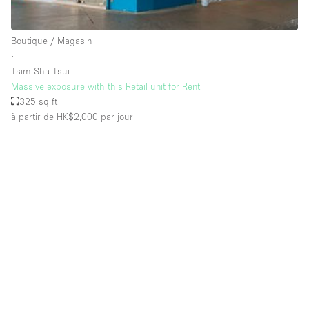
Salle de Bain
Smoking Area
Boutique / Magasin
∙
Soundproof
Tsim Sha Tsui
Style Haussmannien
Massive exposure with this Retail unit for Rent
325 sq ft
Style Industriel
à partir de HK$2,000
par jour
Sur Rue
Surface Habitable
Système de sécurité
Terrace
Toilettes
Water Access
Éclairage
Électricité