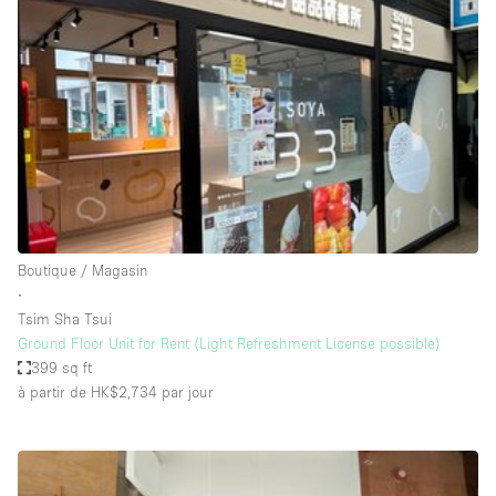
Showroom
Événement
Art
Alimentation
détail
Séance de
Local
Conférence
Réunion
Bureaux
photo
Commercial
Partagé
Type de l'espace
Boutique / Magasin
∙
Appartement / Loft
Tsim Sha Tsui
Ground Floor Unit for Rent (Light Refreshment License possible)
Atelier
399 sq ft
Autre
à partir de HK$2,734
par jour
Bateau
Boutique / Magasin