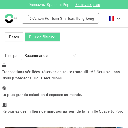
Découvrez Space to Pop —
En savoir plus
Tarif à la journée
HK$0
HK$50,000+
Dates
Plus de filtres
Trier par
Taille de l'espace
Recommandé
Transactions vérifiées, réservez en toute tranquillité ! Nous veillons.
100 sq ft
5000+ sq ft
Nous protégeons. Nous sécurisons.
~ 13 personnes
~ 650 personnes
La plus grande sélection d'espaces au monde.
Type de projet
Rejoignez des milliers de marques au sein de la famille Space to Pop.
Vente au