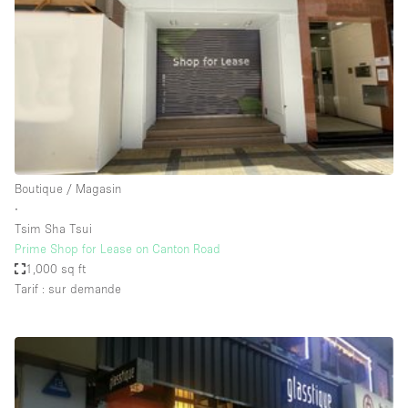
Boutique en Partage
Bureaux
Camion / Fourgon
Commerce
Container
Entrepôt / Espace Stockage / Box
Boutique / Magasin
Espace Atypique / Unique
∙
Espace Créatif
Tsim Sha Tsui
Prime Shop for Lease on Canton Road
Espace Publicitaire
1,000 sq ft
Espace Événementiel
Tarif : sur demande
Galerie d'art
Kiosque / Stand / Corner
Lobby / Accueil