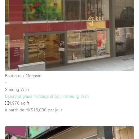
Showroom
Événement
Art
Alimentation
détail
Séance de
Local
Conférence
Réunion
Bureaux
photo
Commercial
Partagé
Type de l'espace
Boutique / Magasin
∙
Appartement / Loft
Sheung Wan
Beautiful glass frontage shop in Sheung Wan
Atelier
4,970 sq ft
Autre
à partir de HK$16,000
par jour
Bateau
Boutique / Magasin