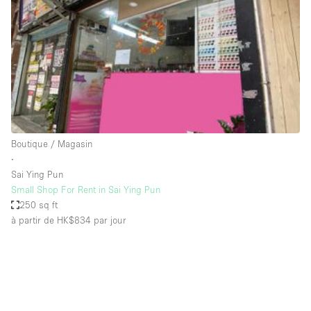
Boutique en Partage
Bureaux
Camion / Fourgon
Commerce
Container
Entrepôt / Espace Stockage / Box
Boutique / Magasin
Espace Atypique / Unique
∙
Espace Créatif
Sai Ying Pun
Small Shop For Rent in Sai Ying Pun
Espace Publicitaire
250 sq ft
Espace Événementiel
à partir de HK$834
par jour
Galerie d'art
Kiosque / Stand / Corner
Lobby / Accueil