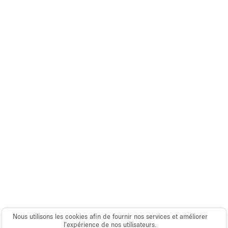
Espace Epuré / Minimaliste
Exposition Véhicules
Internet
Jardin
Licence Alcool
Lumière du Jour
Mobilier
Parking Privé
Plusieurs Pièces
Portants
Presentoir Vitrine
Rooftop / Terrasse
Nous utilisons les cookies afin de fournir nos services et améliorer
Réserve
l’expérience de nos utilisateurs.