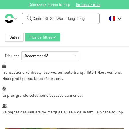
Découvrez Space to Pop —
En savoir plus
Tarif à la journée
HK$0
HK$50,000+
Dates
Plus de filtres
Trier par
Taille de l'espace
Recommandé
Transactions vérifiées, réservez en toute tranquillité ! Nous veillons.
100 sq ft
5000+ sq ft
Nous protégeons. Nous sécurisons.
~ 13 personnes
~ 650 personnes
La plus grande sélection d'espaces au monde.
Type de projet
Rejoignez des milliers de marques au sein de la famille Space to Pop.
Vente au