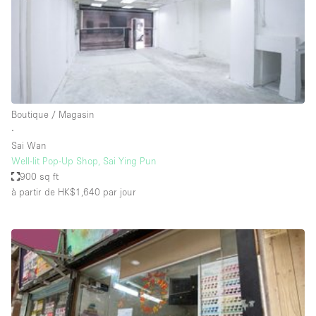
Espace Epuré / Minimaliste
Exposition Véhicules
Internet
Jardin
Licence Alcool
Boutique / Magasin
∙
Lumière du Jour
Sai Wan
Mobilier
Well-lit Pop-Up Shop, Sai Ying Pun
900 sq ft
Parking Privé
à partir de HK$1,640
par jour
Plusieurs Pièces
Portants
Presentoir Vitrine
Rooftop / Terrasse
Réserve