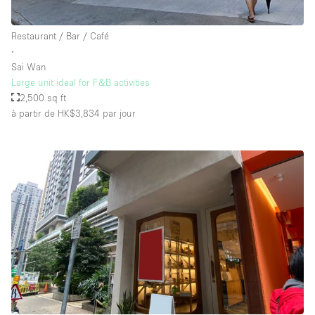
Restaurant / Bar / Café
∙
Sai Wan
Large unit ideal for F&B activities
2,500 sq ft
à partir de HK$3,834
par jour