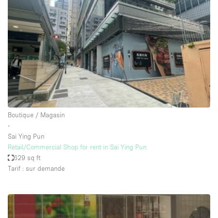
Maison / Villa / Hôtel Particulier
Restaurant / Bar / Café
Rooftop
Salle
Salle de Conférence
Salle de Réunion
Salon / Festival
Boutique / Magasin
Salon Beauté / Coiffure
∙
Studio Photo / Tournage
Sai Ying Pun
Retail/Commercial Shop for rent in Sai Ying Pun
Étal de Marché
629 sq ft
Tarif : sur demande
Caractéristiques de l'espace
Accès aux handicapés