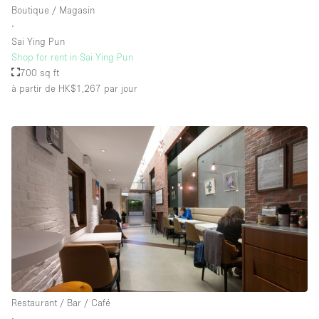
Boutique / Magasin
∙
Sai Ying Pun
Shop for rent in Sai Ying Pun
700 sq ft
à partir de HK$1,267
par jour
Restaurant / Bar / Café
∙