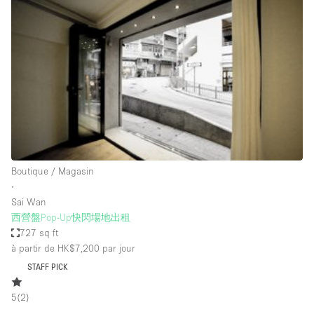
Showroom
Événement
Art
Alimentation
détail
Séance de
Local
Conférence
Réunion
Bureaux
photo
Commercial
Partagé
Type de l'espace
Boutique / Magasin
∙
Appartement / Loft
Sai Wan
西營盤Pop-Up快閃場地出租
Atelier
727 sq ft
Autre
à partir de HK$7,200
par jour
Bateau
STAFF PICK
Boutique / Magasin
5
(
2
)