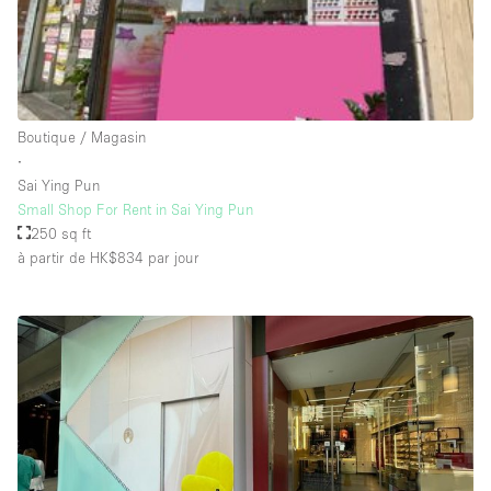
Salle de Bain
Smoking Area
Soundproof
Style Haussmannien
Boutique / Magasin
∙
Style Industriel
Sai Ying Pun
Sur Rue
Small Shop For Rent in Sai Ying Pun
250 sq ft
Surface Habitable
à partir de HK$834
par jour
Système de sécurité
Terrace
Toilettes
Water Access
Éclairage
Électricité