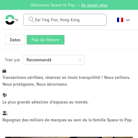
Découvrez Space to Pop —
En savoir plus
Tarif à la journée
HK$0
HK$50,000+
Dates
Plus de filtres
Trier par
Taille de l'espace
Recommandé
Transactions vérifiées, réservez en toute tranquillité ! Nous veillons.
100 sq ft
5000+ sq ft
Nous protégeons. Nous sécurisons.
~ 13 personnes
~ 650 personnes
La plus grande sélection d'espaces au monde.
Type de projet
Rejoignez des milliers de marques au sein de la famille Space to Pop.
Vente au