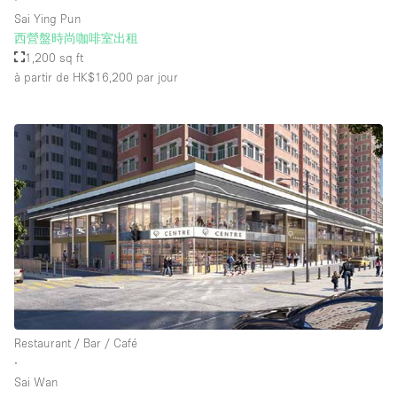
Sai Ying Pun
西營盤時尚咖啡室出租
1,200 sq ft
à partir de HK$16,200
par jour
Restaurant / Bar / Café
∙
Sai Wan