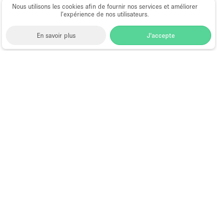
Nous utilisons les cookies afin de fournir nos services et améliorer
l’expérience de nos utilisateurs.
En savoir plus
J'accepte
Space to Pop
>
Lieu shooting photo/video
>
Espace
Shooting Photo/Video à Hong Kong
>
Espace
Shooting Photo/Video à Sai Ying Pun, Hong Kong
Studio Photo et Vidéo à Sai Ying
Pun, Hong Kong
Par ville ou quartier:
Espace shooting photo/video à
Centre Street, Hong Kong
;
Espace shooting
photo/video à First Street, Hong Kong
;
Espace
shooting photo/video à Second Street, Hong Kong
;
Espace shooting photo/video à Third Street, Hong