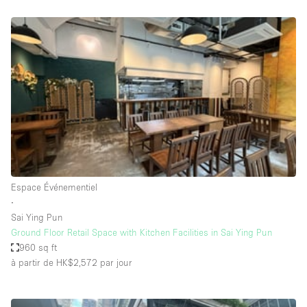
Boutique en Partage
Bureaux
Camion / Fourgon
Commerce
Container
Entrepôt / Espace Stockage / Box
Espace Atypique / Unique
Espace Créatif
Espace Événementiel
Espace Publicitaire
∙
Espace Événementiel
Sai Ying Pun
Ground Floor Retail Space with Kitchen Facilities in Sai Ying Pun
Galerie d'art
960 sq ft
Kiosque / Stand / Corner
à partir de HK$2,572
par jour
Lobby / Accueil