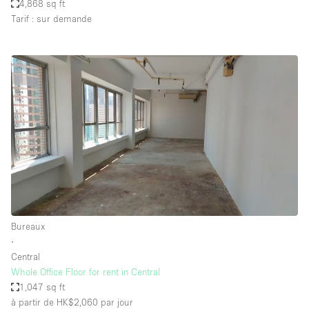
4,868 sq ft
Tarif : sur demande
Bureaux
∙
Central
Whole Office Floor for rent in Central
1,047 sq ft
à partir de HK$2,060
par jour