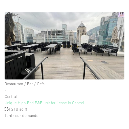
Restaurant / Bar / Café
∙
Central
Unique High-End F&B unit for Lease in Central
4,218 sq ft
Tarif : sur demande