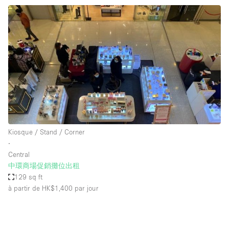
Kiosque / Stand / Corner
∙
Central
中環商場促銷攤位出租
129 sq ft
à partir de HK$1,400
par jour