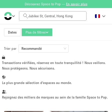
Découvrez Space to Pop —
En savoir plus
Tarif à la journée
HK$0
HK$50,000+
Dates
Plus de filtres
Trier par
Taille de l'espace
Recommandé
Transactions vérifiées, réservez en toute tranquillité ! Nous veillons.
100 sq ft
5000+ sq ft
Nous protégeons. Nous sécurisons.
~ 13 personnes
~ 650 personnes
La plus grande sélection d'espaces au monde.
Type de projet
Rejoignez des milliers de marques au sein de la famille Space to Pop.
Vente au