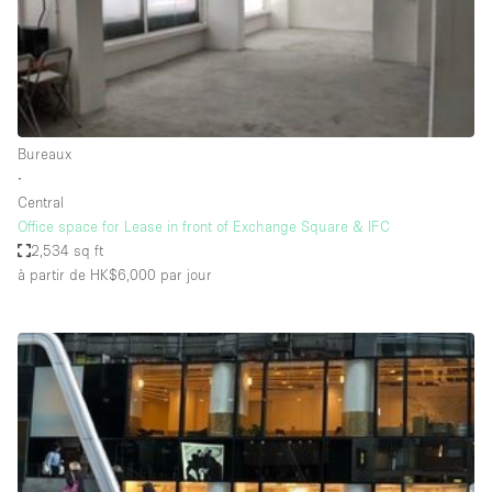
Espace Epuré / Minimaliste
Exposition Véhicules
Internet
Jardin
Bureaux
Licence Alcool
∙
Central
Lumière du Jour
Office space for Lease in front of Exchange Square & IFC
Mobilier
2,534 sq ft
à partir de HK$6,000
par jour
Parking Privé
Plusieurs Pièces
Portants
Presentoir Vitrine
Rooftop / Terrasse
Réserve