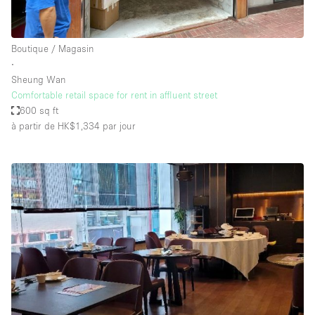
Boutique / Magasin
∙
Sheung Wan
Comfortable retail space for rent in affluent street
600 sq ft
à partir de HK$1,334
par jour