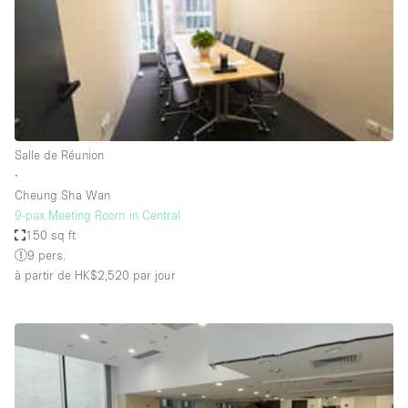
Maison / Villa / Hôtel Particulier
Restaurant / Bar / Café
Rooftop
Salle
Salle de Conférence
Salle de Réunion
Salle de Réunion
∙
Salon / Festival
Cheung Sha Wan
9-pax Meeting Room in Central
Salon Beauté / Coiffure
150 sq ft
Studio Photo / Tournage
9 pers.
à partir de HK$2,520
par jour
Étal de Marché
Caractéristiques de l'espace
Accès aux handicapés