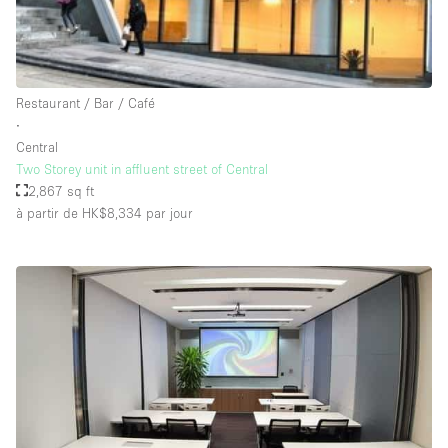
Salle de Bain
Smoking Area
Soundproof
Restaurant / Bar / Café
Style Haussmannien
∙
Central
Style Industriel
Two Storey unit in affluent street of Central
Sur Rue
2,867 sq ft
à partir de HK$8,334
par jour
Surface Habitable
Système de sécurité
Terrace
Toilettes
Water Access
Éclairage
Électricité