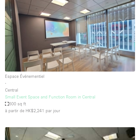
Showroom
Événement
Art
Alimentation
détail
Séance de
Local
Conférence
Réunion
Bureaux
photo
Commercial
Partagé
Type de l'espace
Espace Événementiel
∙
Appartement / Loft
Central
Small Event Space and Function Room in Central
Atelier
600 sq ft
Autre
à partir de HK$2,241
par jour
Bateau
Boutique / Magasin