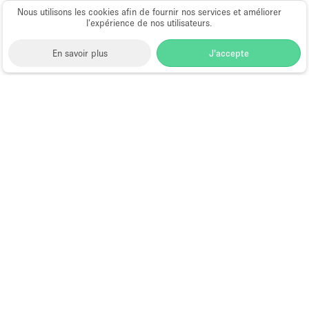
Nous utilisons les cookies afin de fournir nos services et améliorer
l’expérience de nos utilisateurs.
En savoir plus
J'accepte
Space to Pop
>
Louer un espace événementiel
>
Location Espaces Événementiels à Hong Kong
>
Location Espaces Événementiels à Sheung Wan,
Hong Kong
>
Location Espaces Événementiels à
Jubilee Street, Hong Kong
Espace Événementiel à Louer à
Jubilee Street, Hong Kong
Choose
Magazine
Français