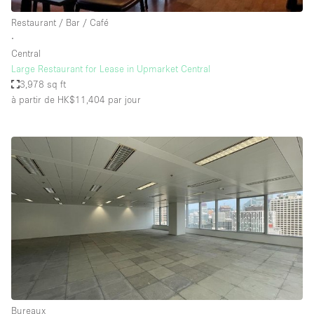
Restaurant / Bar / Café
∙
Central
Large Restaurant for Lease in Upmarket Central
3,978 sq ft
à partir de HK$11,404
par jour
Bureaux