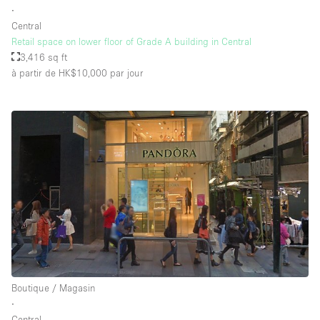
∙
Central
Retail space on lower floor of Grade A building in Central
3,416 sq ft
à partir de HK$10,000
par jour
Boutique / Magasin
∙
Central