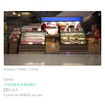
Kiosque / Stand / Corner
∙
Central
中環精緻美食展銷攤位
62 sq ft
à partir de HK$455
par jour