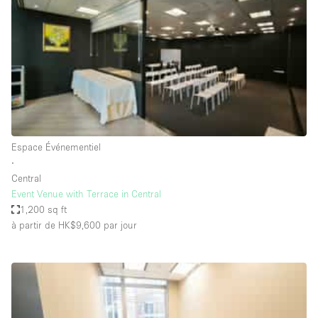
Boutique en Partage
Bureaux
Camion / Fourgon
Commerce
Container
Entrepôt / Espace Stockage / Box
Espace Événementiel
Espace Atypique / Unique
∙
Espace Créatif
Central
Event Venue with Terrace in Central
Espace Publicitaire
1,200 sq ft
Espace Événementiel
à partir de HK$9,600
par jour
Galerie d'art
Kiosque / Stand / Corner
Lobby / Accueil