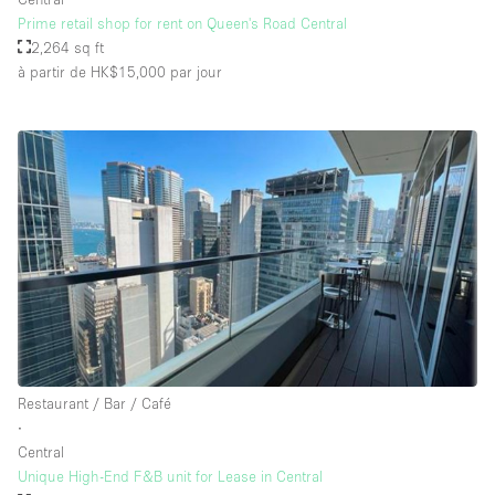
Prime retail shop for rent on Queen's Road Central
2,264 sq ft
à partir de HK$15,000
par jour
Restaurant / Bar / Café
∙
Central
Unique High-End F&B unit for Lease in Central