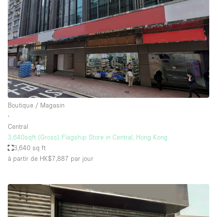
Boutique / Magasin
∙
Central
3,640sqft (Gross) Flagship Store in Central, Hong Kong
3,640 sq ft
à partir de HK$7,887
par jour