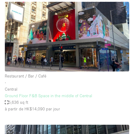
Restaurant / Bar / Café
∙
Central
Ground Floor F&B Space in the middle of Central
5,636 sq ft
à partir de HK$14,090
par jour