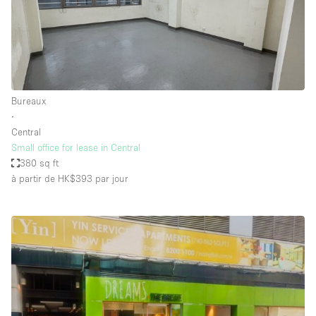
Bureaux
∙
Central
Small office for lease in Central
380 sq ft
à partir de HK$393
par jour