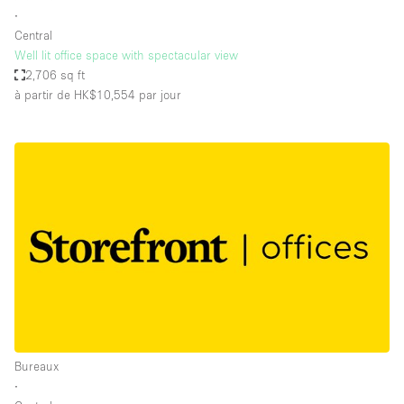
∙
Central
Well lit office space with spectacular view
2,706 sq ft
à partir de HK$10,554
par jour
Bureaux
∙