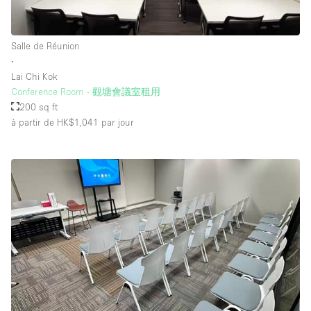
Équipement de bureau
Équipement sonore et vidéo
Salle de Réunion
∙
Lai Chi Kok
Étage/accès
Conference Room - 觀塘會議室租用
200 sq ft
Sous-sol
à partir de HK$1,041
par jour
Rez-de-chaussée sur cour
Rez-de-chaussée sur rue
Centre commercial
Rooftop
À l'étage
Autre