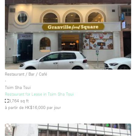
Showroom
Événement
Art
Alimentation
détail
Séance de
Local
Conférence
Réunion
Bureaux
photo
Commercial
Partagé
Type de l'espace
Restaurant / Bar / Café
∙
Appartement / Loft
Tsim Sha Tsui
Restaurant for Lease in Tsim Sha Tsui
Atelier
3,764 sq ft
Autre
à partir de HK$16,000
par jour
Bateau
Boutique / Magasin