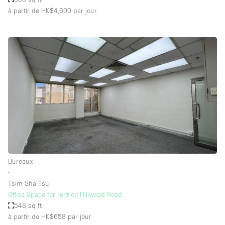
à partir de HK$4,600
par jour
Bureaux
∙
Tsim Sha Tsui
Office Space for rent on Hillwood Road
548 sq ft
à partir de HK$658
par jour