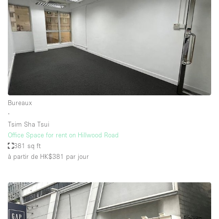
Bureaux
∙
Tsim Sha Tsui
Office Space for rent on Hillwood Road
381 sq ft
à partir de HK$381
par jour