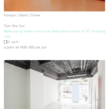
Kiosque / Stand / Corner
∙
Tsim Sha Tsui
Make pop-up dream come true! Ideal space in heart of TST shopping
mall
81 sq ft
à partir de HK$1,480
par jour