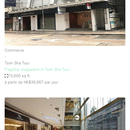
Commerce
∙
Tsim Sha Tsui
Flagship megastore in Tsim Sha Tsui
15,000 sq ft
à partir de HK$36,667
par jour