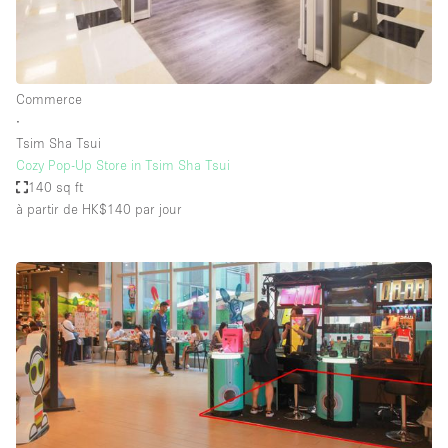
Commerce
∙
Tsim Sha Tsui
Cozy Pop-Up Store in Tsim Sha Tsui
140 sq ft
à partir de HK$140
par jour