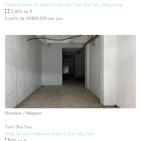
Flagship store for Lease in touristic Tsim Sha Tsui, Hong Kong
12,903 sq ft
à partir de HK$46,000
par jour
Boutique / Magasin
∙
Tsim Sha Tsui
Shop for rent in affluent street of Tsim Sha Tsui
800 sq ft