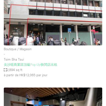
Boutique en Partage
Bureaux
Camion / Fourgon
Commerce
Container
Entrepôt / Espace Stockage / Box
Boutique / Magasin
Espace Atypique / Unique
∙
Espace Créatif
Tsim Sha Tsui
尖沙咀商業區頂級Pop-Up快閃店出租
Espace Publicitaire
2,894 sq ft
Espace Événementiel
à partir de HK$12,065
par jour
Galerie d'art
Kiosque / Stand / Corner
Lobby / Accueil