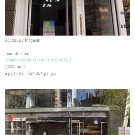
Air conditionné
Animals Friendly
Ascenseur
Bar
Boutique / Magasin
∙
Cabines d'essayage
Tsim Sha Tsui
Chauffage
Street shop for rent in Tsim Sha Tsui
800 sq ft
Comptoir
à partir de HK$4,834
par jour
Concierge
Cuisine
De plain-pied
Entrée Large
Espace Avec Vue
Espace Brut