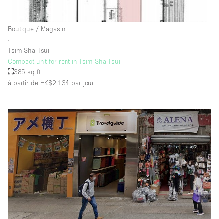
Salle de Bain
Smoking Area
Boutique / Magasin
∙
Soundproof
Tsim Sha Tsui
Style Haussmannien
Compact unit for rent in Tsim Sha Tsui
385 sq ft
Style Industriel
à partir de HK$2,134
par jour
Sur Rue
Surface Habitable
Système de sécurité
Terrace
Toilettes
Water Access
Éclairage
Électricité