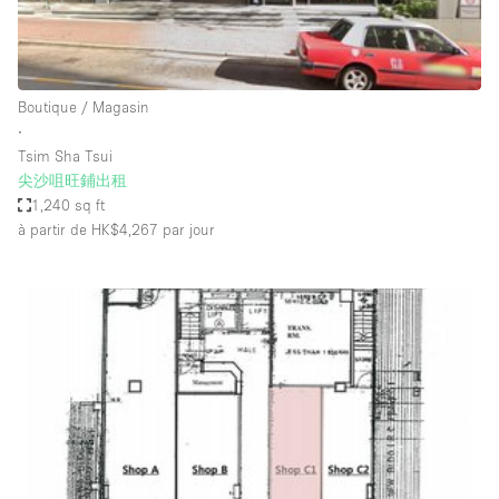
Espace Epuré / Minimaliste
Exposition Véhicules
Internet
Boutique / Magasin
∙
Jardin
Tsim Sha Tsui
Licence Alcool
尖沙咀旺鋪出租
1,240 sq ft
Lumière du Jour
à partir de HK$4,267
par jour
Mobilier
Parking Privé
Plusieurs Pièces
Portants
Presentoir Vitrine
Rooftop / Terrasse
Réserve