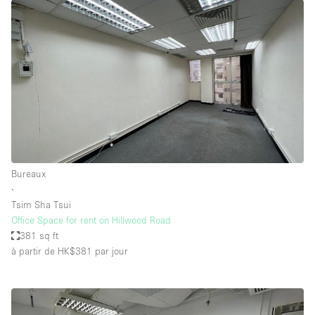
Bureaux
∙
Tsim Sha Tsui
Office Space for rent on Hillwood Road
381 sq ft
à partir de HK$381
par jour