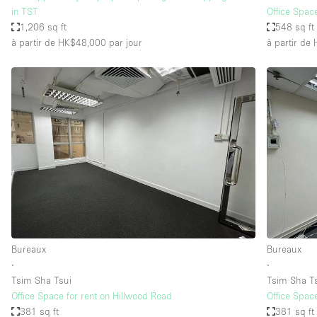
in TST
Office Spac
1,206 sq ft
548 sq ft
à partir de HK$48,000
par jour
à partir de
Bureaux
Bureaux
∙
∙
Tsim Sha Tsui
Tsim Sha T
Office Space for rent on Hillwood Road
Office Spac
381 sq ft
381 sq ft