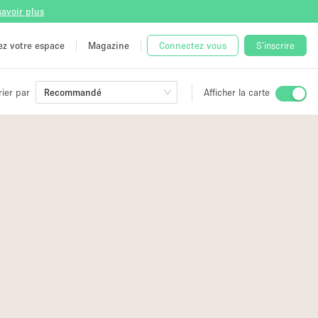
savoir plus
tez votre espace
Magazine
Connectez vous
S'inscrire
rier par
Recommandé
Afficher la carte
ge
 Unique
2
e