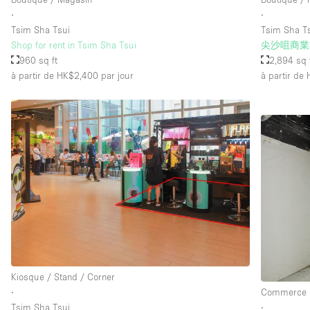
∙
∙
Tsim Sha Tsui
Tsim Sha T
Shop for rent in Tsim Sha Tsui
尖沙咀商業
960 sq ft
2,894 sq 
à partir de HK$2,400
par jour
à partir de
Kiosque / Stand / Corner
∙
Commerce
Tsim Sha Tsui
∙