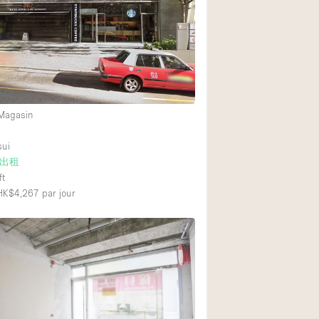
Restaurant / Bar / 
Salle
Salle de Réunion
Salon Beauté / Coi
Étal de Marché
 Magasin
sui
Air conditionné
出租
ft
Ascenseur
 HK$4,267
par jour
Cabines d'essayag
Comptoir
Cuisine
Entrée Large
Espace Brut