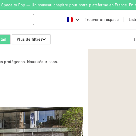
 Space to Pop — Un nouveau chapitre pour notre plateforme en France.
En 
Trouver un espace
Lis
tail
Plus de filtres
T
Atelier
Bateau
ous protégeons. Nous sécurisons.
Boutique en Parta
Camion / Fourgon
Container
Espace Atypique /
Espace Publicitair
Galerie d'art
Lobby / Accueil