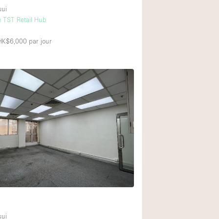
sui
n TST Retail Hub
 HK$6,000
par jour
sui