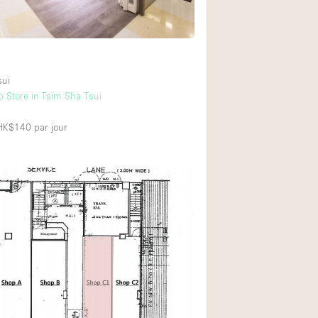
Équipement sonore
Rez-de-chaussée su
sui
Centre commercial
 Store in Tsim Sha Tsui
À l'étage
 HK$140
par jour