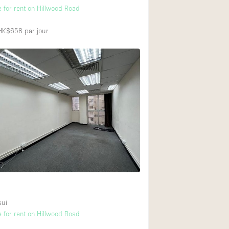
e for rent on Hillwood Road
 HK$658
par jour
sui
e for rent on Hillwood Road