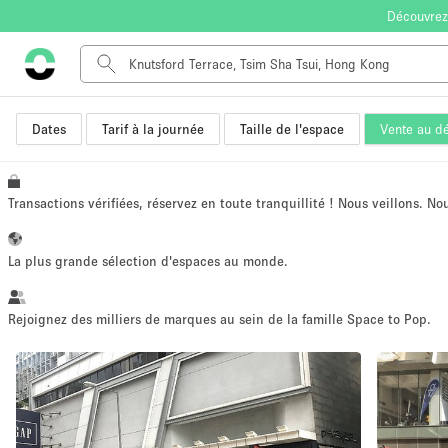
Découvrez
Dates
Tarif à la journée
Taille de l'espace
Vente au dé
Type de l'espace
Appartement / Loft
Autre
Transactions vérifiées, réservez en toute tranquillité ! Nous veillons. N
Boutique / Magasin
Bureaux
La plus grande sélection d'espaces au monde.
Commerce
Entrepôt / Espace Stockage / Box
Rejoignez des milliers de marques au sein de la famille Space to Pop.
Espace Créatif
Espace Événementiel
Kiosque / Stand / Corner