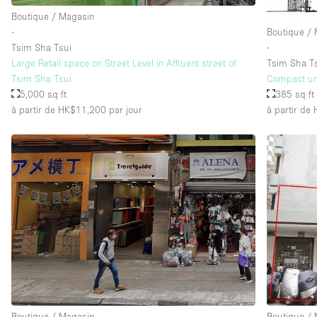
Boutique / Magasin
∙
Boutique /
Tsim Sha Tsui
∙
Large Retail space on Street Level in Affluent street of
Tsim Sha T
Tsim Sha Tsui
Compact uni
5,000 sq ft
385 sq ft
à partir de HK$11,200
par jour
à partir de
Boutique / Magasin
Boutique /