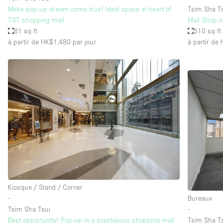
Make pop-up dream come true! Ideal space in heart of
Tsim Sha T
TST shopping mall
Mall Shop i
81 sq ft
510 sq ft
à partir de HK$1,480
par jour
à partir de
Kiosque / Stand / Corner
∙
Bureaux
Tsim Sha Tsui
∙
Best opportunity! Pop-up in a prestigious shopping mall
Tsim Sha T