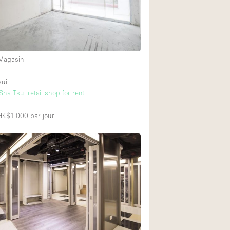
Exposition Véhicul
Jardin
Lumière du Jour
 Magasin
Parking Privé
Portants
sui
ha Tsui retail shop for rent
Rooftop / Terrasse
Salle de Bain
 HK$1,000
par jour
Soundproof
Style Industriel
Surface Habitable
Terrace
Water Access
Électricité