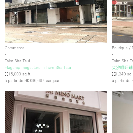
Maison / Villa / Hôtel Particulier
Rooftop
Salle de Conférence
Salon / Festival
Studio Photo / Tournage
Commerce
Boutique /
∙
∙
Tsim Sha Tsui
Tsim Sha T
Caractéristiques 
Accès aux handicapés
Flagship megastore in Tsim Sha Tsui
尖沙咀旺鋪
de l'espace
15,000 sq ft
1,240 sq 
Animals Friendly
à partir de HK$36,667
par jour
à partir de
Bar
Chauffage
Concierge
De plain-pied
Espace Avec Vue