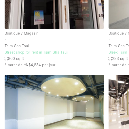
Espace Epuré / Minimaliste
Internet
Licence Alcool
Boutique / Magasin
Boutique /
Mobilier
∙
∙
Plusieurs Pièces
Tsim Sha Tsui
Tsim Sha T
Street shop for rent in Tsim Sha Tsui
Sleek Tsim S
Presentoir Vitrine
800 sq ft
283 sq ft
Réserve
à partir de HK$4,834
par jour
à partir de
Smoking Area
Style Haussmannien
Sur Rue
Système de sécurité
Toilettes
Éclairage