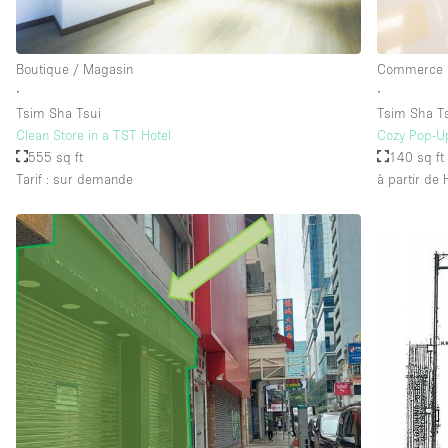
Équipement de bureau
Boutique / Magasin
Commerce
∙
∙
Étage/accès
Sous-sol
Tsim Sha Tsui
Tsim Sha T
Rez-de-chaussée sur rue
Clean Store in a TST Hotel
Cozy Pop-Up
555 sq ft
140 sq ft
Rooftop
Tarif : sur demande
à partir de
Autre