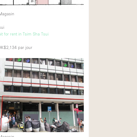
 Magasin
sui
t for rent in Tsim Sha Tsui
 HK$2,134
par jour
 Magasin